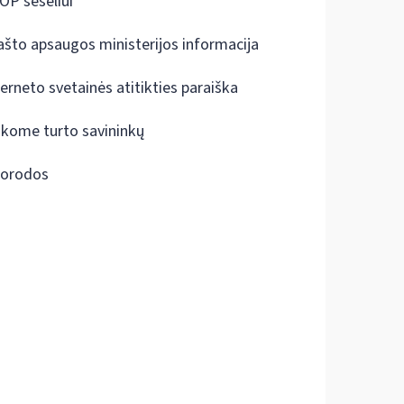
OP šešėliui
ašto apsaugos ministerijos informacija
terneto svetainės atitikties paraiška
škome turto savininkų
orodos