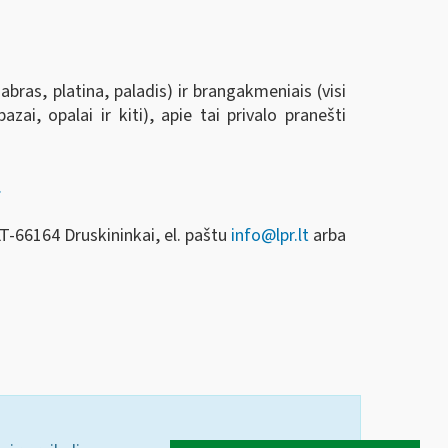
abras, platina, paladis) ir brangakmeniais (visi
zai, opalai ir kiti), apie tai privalo pranešti
.
T-66164 Druskininkai, el. paštu
info
@lpr.lt
arba