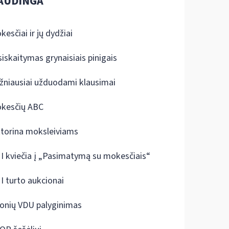
AUDINGA
kesčiai ir jų dydžiai
siskaitymas grynaisiais pinigais
žniausiai užduodami klausimai
kesčių ABC
ktorina moksleiviams
I kviečia į „Pasimatymą su mokesčiais“
I turto aukcionai
onių VDU palyginimas