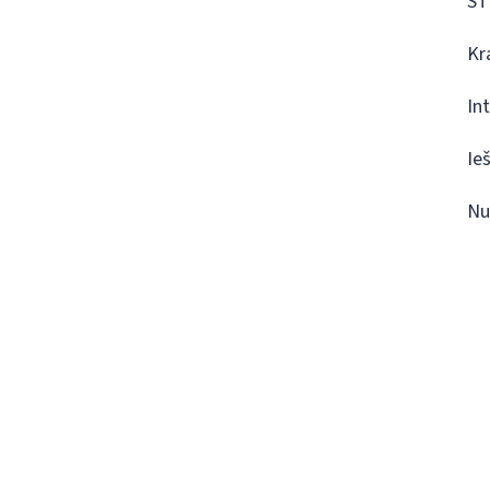
ST
Kr
In
Ie
Nu