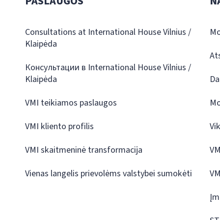
PASLAUGOS
N
Consultations at International House Vilnius /
Mo
Klaipėda
At
Консультации в International House Vilnius /
Klaipėda
Da
VMI teikiamos paslaugos
Mo
VMI kliento profilis
Vi
VMI skaitmeninė transformacija
VM
Vienas langelis prievolėms valstybei sumokėti
VM
Įm