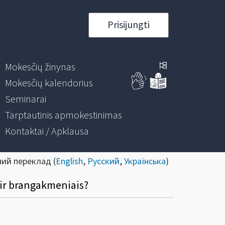
Prisijungti
Mokesčių žinynas
Mokesčių kalendorius
Seminarai
Tarptautinis apmokestinimas
Kontaktai / Apklausa
ний переклад (
English
,
Русский
,
Українська
)
s ir brangakmeniais?