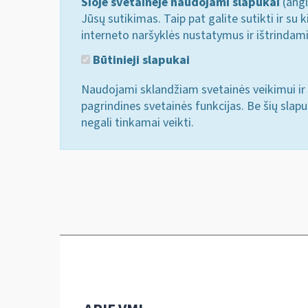
Šioje svetainėje naudojami slapukai
(angl
Jūsų sutikimas. Taip pat galite sutikti ir s
interneto naršyklės nustatymus ir ištrindam
Būtinieji slapukai
Naudojami sklandžiam svetainės veikimui ir 
pagrindines svetainės funkcijas. Be šių slap
negali tinkamai veikti.