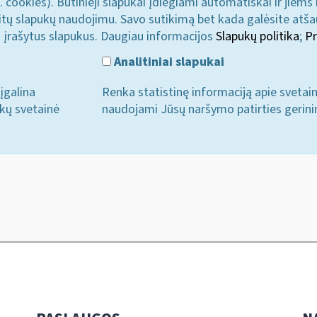
. cookies). Būtinieji slapukai įdiegiami automatiškai ir jiems
u kitų slapukų naudojimu. Savo sutikimą bet kada galėsite atš
i įrašytus slapukus. Daugiau informacijos
Slapukų politika
;
Pr
Analitiniai slapukai
įgalina
Renka statistinę informaciją apie svetai
ukų svetainė
naudojami Jūsų naršymo patirties gerini