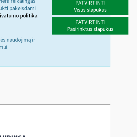
 nėra reikalingas
PATVIRTINTI
aukti pakeisdami
Visus slapukus
ivatumo politika.
PATVIRTINTI
Pasirinktus slapukus
nės naudojimą ir
mui.