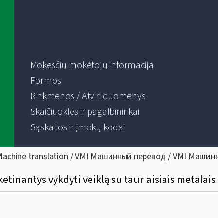
Mokesčių mokėtojų informacija
Formos
Rinkmenos / Atviri duomenys
Skaičiuoklės ir pagalbininkai
Sąskaitos ir įmokų kodai
Machine translation / VMI Машинный перевод / VMI Машин
ketinantys vykdyti veiklą su tauriaisiais metalai