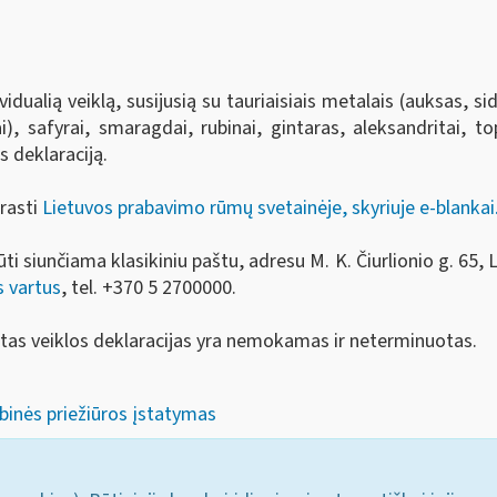
idualią veiklą, susijusią su tauriaisiais metalais (auksas, sid
), safyrai, smaragdai, rubinai, gintaras, aleksandritai, topa
 deklaraciją.
rasti
Lietuvos prabavimo rūmų svetainėje, skyriuje e-blankai
 siunčiama klasikiniu paštu, adresu M. K. Čiurlionio g. 65, L
s vartus
, tel.
+370 5 2700000.
ktas veiklos deklaracijas yra nemokamas ir neterminuotas.
binės priežiūros įstatymas