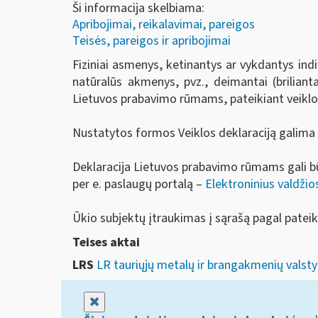
Ši informacija skelbiama:
Apribojimai, reikalavimai, pareigos
Teisės, pareigos ir apribojimai
Fiziniai asmenys, ketinantys ar vykdantys indiv
natūralūs akmenys, pvz., deimantai (briliantai
Lietuvos prabavimo rūmams, pateikiant veiklos
Nustatytos formos Veiklos deklaraciją galima 
Deklaracija Lietuvos prabavimo rūmams gali būti
per e. paslaugų portalą –
Elektroninius valdžio
Ūkio subjektų įtraukimas į sąrašą pagal patei
Teises aktai
LRS
LR tauriųjų metalų ir brangakmenių valsty
Uždaryti