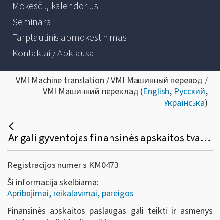
Mokesčių kalendorius
Seminarai
Tarptautinis apmokestinimas
Kontaktai / Apklausa
VMI Machine translation / VMI Машинный перевод /
VMI Машинний переклад (
English
,
Русский
,
Українська
)
Ar gali gyventojas finansinės apskaitos tvarkymo paslaugas registruoti kaip individualią veiklą?
Registracijos numeris KM0473
Ši informacija skelbiama:
Apribojimai, reikalavimai, pareigos
Finansinės apskaitos paslaugas gali teikti ir asmenys