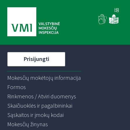
Prisijungti
Mokesčių mokėtojų informacija
Formos
Rinkmenos / Atviri duomenys
Skaičiuoklės ir pagalbininkai
Sąskaitos ir įmokų kodai
Mokesčių žinynas