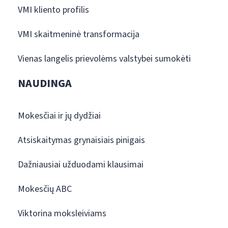
VMI kliento profilis
VMI skaitmeninė transformacija
Vienas langelis prievolėms valstybei sumokėti
NAUDINGA
Mokesčiai ir jų dydžiai
Atsiskaitymas grynaisiais pinigais
Dažniausiai užduodami klausimai
Mokesčių ABC
Viktorina moksleiviams