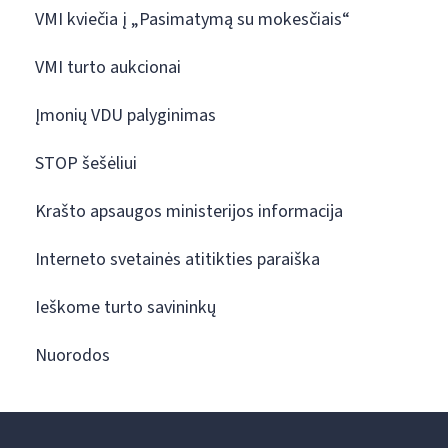
VMI kviečia į „Pasimatymą su mokesčiais“
VMI turto aukcionai
Įmonių VDU palyginimas
STOP šešėliui
Krašto apsaugos ministerijos informacija
Interneto svetainės atitikties paraiška
Ieškome turto savininkų
Nuorodos