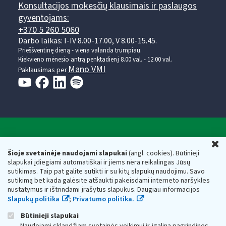
Konsultacijos mokesčių klausimais ir paslaugos
gyventojams:
+370 5 260 5060
Darbo laikas: I-IV 8.00-17.00, V 8.00-15.45.
Prieššventinę dieną - viena valanda trumpiau.
Kiekvieno mėnesio antrą penktadienį 8.00 val. - 12.00 val.
Mano VMI
Paklausimas per
Valstybinė mokesčių inspekcija prie Lietuvos
U
Respublikos finansų ministerijos
Šioje svetainėje naudojami slapukai
(angl. cookies). Būtinieji
slapukai įdiegiami automatiškai ir jiems nėra reikalingas Jūsų
Biudžetinė įstaiga. Juridinio asmens kodas — 188659752,
sutikimas. Taip pat galite sutikti ir su kitų slapukų naudojimu. Savo
adresas: Vasario 16-osios g. 14, 01107 Vilnius, Lietuva, el.paštas:
sutikimą bet kada galėsite atšaukti pakeisdami interneto naršyklės
vmi@vmi.lt
, E. pristatymo dėžutės adresas 188659752
nustatymus ir ištrindami įrašytus slapukus. Daugiau informacijos
Duomenys apie Valstybinę mokesčių inspekciją prie Lietuvos
Slapukų politika
;
Privatumo politika.
Respublikos finansų ministerijos kaupiami ir saugomi Juridinių
asmenų registre
Būtinieji slapukai