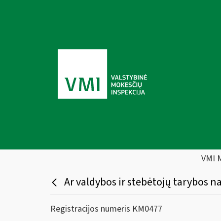
VMI 
Ar valdybos ir stebėtojų tarybos na
Registracijos numeris KM0477