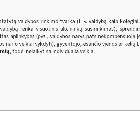
ustatytą valdybos rinkimo tvarką (t. y. valdybą kaip kolegi
valdybą renka visuotinis akcininkų susirinkimas), sprend
 kitas aplinkybes (pvz., valdybos narys pats nekompensuoja jo
os nario veiklai vykdyti), gyventojo, esančio vienos ar keli
ymių
, todėl nelaikytina individualia veikla.