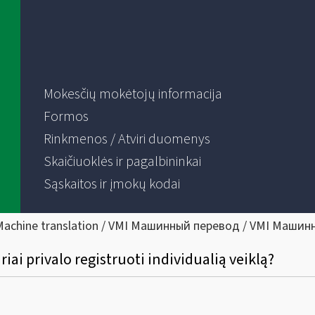
Mokesčių mokėtojų informacija
Formos
Rinkmenos / Atviri duomenys
Skaičiuoklės ir pagalbininkai
Sąskaitos ir įmokų kodai
Machine translation / VMI Машинный перевод / VMI Машин
riai privalo registruoti individualią veiklą?