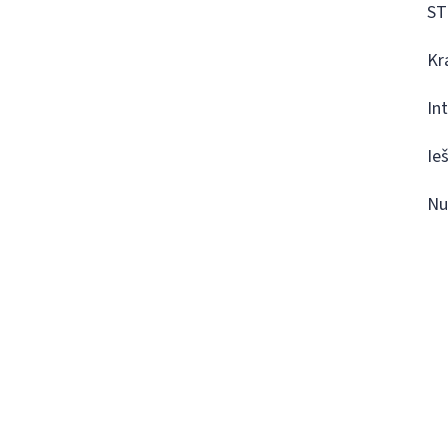
ST
Kr
In
Ie
Nu