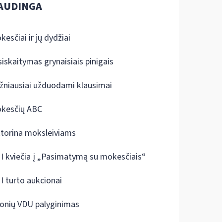
AUDINGA
kesčiai ir jų dydžiai
siskaitymas grynaisiais pinigais
žniausiai užduodami klausimai
kesčių ABC
ktorina moksleiviams
I kviečia į „Pasimatymą su mokesčiais“
I turto aukcionai
onių VDU palyginimas