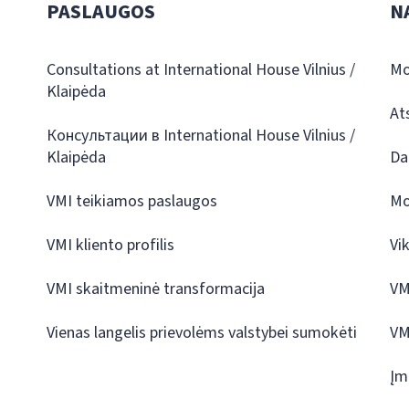
PASLAUGOS
N
Consultations at International House Vilnius /
Mo
Klaipėda
At
Консультации в International House Vilnius /
Klaipėda
Da
VMI teikiamos paslaugos
Mo
VMI kliento profilis
Vi
VMI skaitmeninė transformacija
VM
Vienas langelis prievolėms valstybei sumokėti
VM
Įm