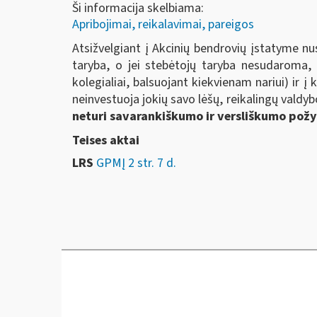
Ši informacija skelbiama:
Apribojimai, reikalavimai, pareigos
Atsižvelgiant į Akcinių bendrovių įstatyme n
taryba, o jei stebėtojų taryba nesudaroma, 
kolegialiai, balsuojant kiekvienam nariui) ir į
neinvestuoja jokių savo lėšų, reikalingų valdyb
neturi savarankiškumo ir versliškumo pož
Teises aktai
LRS
GPMĮ 2 str. 7 d.