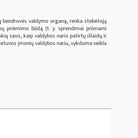
alų bendrovės valdymo organą, renka stebėtojų
imų priėmimo būdą (t. y. sprendimai priimami
kių savo, kaip valdybos nario patirtų išlaidų ir
ų Lietuvos įmonių valdybos nariu, vykdoma veikla