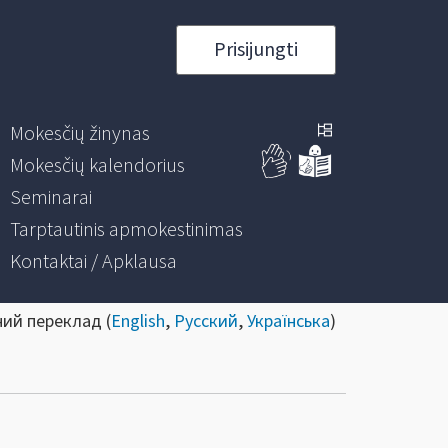
Prisijungti
Mokesčių žinynas
Mokesčių kalendorius
Seminarai
Tarptautinis apmokestinimas
Kontaktai / Apklausa
ний переклад (
English
,
Русский
,
Українська
)