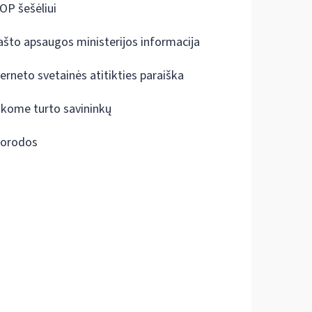
OP šešėliui
ašto apsaugos ministerijos informacija
terneto svetainės atitikties paraiška
škome turto savininkų
orodos