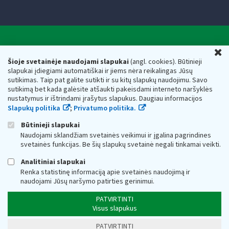
Valstybinė mokesčių inspekcija prie Lietuvos
U
Respublikos finansų ministerijos
Šioje svetainėje naudojami slapukai
(angl. cookies). Būtinieji
slapukai įdiegiami automatiškai ir jiems nėra reikalingas Jūsų
Biudžetinė įstaiga. Juridinio asmens kodas — 188659752,
sutikimas. Taip pat galite sutikti ir su kitų slapukų naudojimu. Savo
adresas: Vasario 16-osios g. 14, 01107 Vilnius, Lietuva, el.paštas:
sutikimą bet kada galėsite atšaukti pakeisdami interneto naršyklės
vmi@vmi.lt
, E. pristatymo dėžutės adresas 188659752
nustatymus ir ištrindami įrašytus slapukus. Daugiau informacijos
Duomenys apie Valstybinę mokesčių inspekciją prie Lietuvos
Slapukų politika
;
Privatumo politika.
Respublikos finansų ministerijos kaupiami ir saugomi Juridinių
asmenų registre
Būtinieji slapukai
Naudojami sklandžiam svetainės veikimui ir įgalina pagrindines
svetainės funkcijas. Be šių slapukų svetainė negali tinkamai veikti.
Analitiniai slapukai
Renka statistinę informaciją apie svetainės naudojimą ir
naudojami Jūsų naršymo patirties gerinimui.
PATVIRTINTI
Visus slapukus
PATVIRTINTI