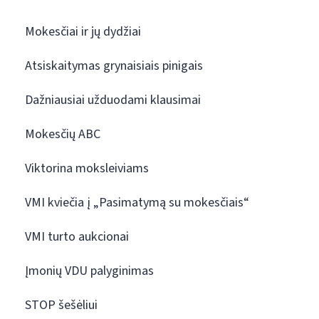
Mokesčiai ir jų dydžiai
Atsiskaitymas grynaisiais pinigais
Dažniausiai užduodami klausimai
Mokesčių ABC
Viktorina moksleiviams
VMI kviečia į „Pasimatymą su mokesčiais“
VMI turto aukcionai
Įmonių VDU palyginimas
STOP šešėliui