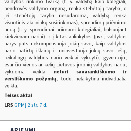
valdybos rinkimo tvarką (t. y. valdybą kaip kolegialų
bendrovės valdymo organą, renka stebėtojų taryba, o
jei stebėtojų taryba nesudaroma, valdybą renka
visuotinis akcininkų susirinkimas), sprendimų priėmimo
būdą (t. y. sprendimai priimami kolegialiai, balsuojant
kiekvienam nariui) ir į kitas aplinkybes (pvz., valdybos
narys pats nekompensuoja jokių savo, kaip valdybos
nario patirtų išlaidų ir neinvestuoja jokių savo lėšų,
reikalingų valdybos nario veiklai vykdyti), gyventojo,
esančio vienos ar kelių Lietuvos įmonių valdybos nariu,
vykdoma veikla
neturi savarankiškumo ir
versliškumo požymių
, todėl nelaikytina individualia
veikla.
Teises aktai
LRS
GPMĮ 2 str. 7 d.
APIE VMI