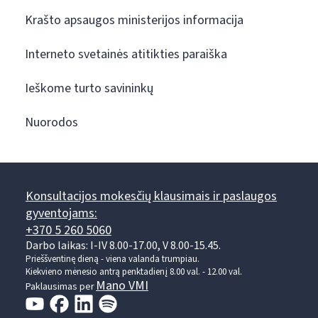
Krašto apsaugos ministerijos informacija
Interneto svetainės atitikties paraiška
Ieškome turto savininkų
Nuorodos
Konsultacijos mokesčių klausimais ir paslaugos
gyventojams:
+370 5 260 5060
Darbo laikas: I-IV 8.00-17.00, V 8.00-15.45.
Prieššventinę dieną - viena valanda trumpiau.
Kiekvieno mėnesio antrą penktadienį 8.00 val. - 12.00 val.
Mano VMI
Paklausimas per