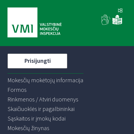
Prisijungti
Mokesčių mokėtojų informacija
Formos
Rinkmenos / Atviri duomenys
Skaičiuoklės ir pagalbininkai
Sąskaitos ir įmokų kodai
Mokesčių žinynas