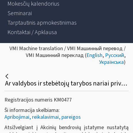
Mokesčių kalendorius
Seminarai
Tarptautinis apmokestinimas
Kontaktai / Apklausa
VMI Machine translation / VMI Машинный перевод /
VMI Машинний переклад (
English
,
Русский
,
Українська
)
Ar valdybos ir stebėtojų tarybos nariai privalo registruoti individualią veiklą?
Registracijos numeris KM0477
Ši informacija skelbiama:
Apribojimai, reikalavimai, pareigos
Atsižvelgiant į Akcinių bendrovių įstatyme nustatytą