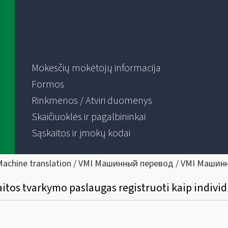
Mokesčių mokėtojų informacija
Formos
Rinkmenos / Atviri duomenys
Skaičiuoklės ir pagalbininkai
Sąskaitos ir įmokų kodai
Machine translation / VMI Машинный перевод / VMI Машин
aitos tvarkymo paslaugas registruoti kaip individ