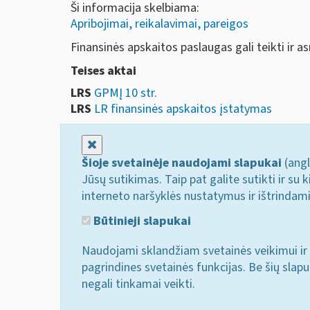
Ši informacija skelbiama:
Apribojimai, reikalavimai, pareigos
Finansinės apskaitos paslaugas gali teikti ir a
Teises aktai
LRS
GPMĮ 10 str.
LRS
LR finansinės apskaitos įstatymas
Uždaryti
Šioje svetainėje naudojami slapukai
(angl
Jūsų sutikimas. Taip pat galite sutikti ir s
interneto naršyklės nustatymus ir ištrindam
Būtinieji slapukai
Naudojami sklandžiam svetainės veikimui ir 
pagrindines svetainės funkcijas. Be šių slap
negali tinkamai veikti.