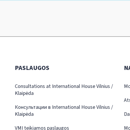
PASLAUGOS
N
Consultations at International House Vilnius /
Mo
Klaipėda
At
Консультации в International House Vilnius /
Klaipėda
Da
VMI teikiamos paslaugos
Mo