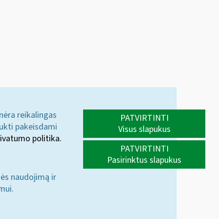
 nėra reikalingas
PATVIRTINTI
aukti pakeisdami
Visus slapukus
ivatumo politika.
PATVIRTINTI
Pasirinktus slapukus
nės naudojimą ir
mui.