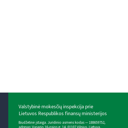
Valstybinė mokesčių inspekcija prie
Lietuvos Respublikos finansų ministerijos
Biudžetinė įstaiga. Juridinio asmens kodas — 188659752,
adresas: Vasario 16-osios g. 14, 01107 Vilnius, Lietuva,