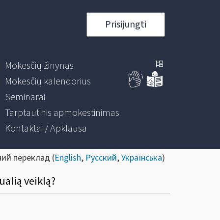
Prisijungti
Mokesčių žinynas
Mokesčių kalendorius
Seminarai
Tarptautinis apmokestinimas
Kontaktai / Apklausa
ний переклад (
English
,
Русский
,
Українська
)
ualią veiklą?