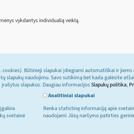
smenys vykdantys individualią veiklą.
. cookies). Būtinieji slapukai įdiegiami automatiškai ir jiems
u kitų slapukų naudojimu. Savo sutikimą bet kada galėsite atš
i įrašytus slapukus. Daugiau informacijos
Slapukų politika
;
Pr
Analitiniai slapukai
įgalina
Renka statistinę informaciją apie svetai
ukų svetainė
naudojami Jūsų naršymo patirties gerini