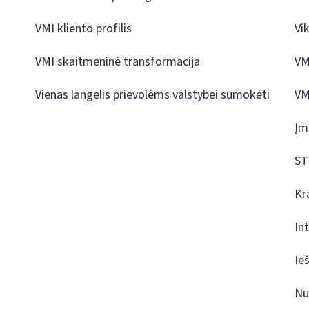
VMI kliento profilis
Vi
VMI skaitmeninė transformacija
VM
Vienas langelis prievolėms valstybei sumokėti
VM
Įm
ST
Kr
In
Ie
Nu