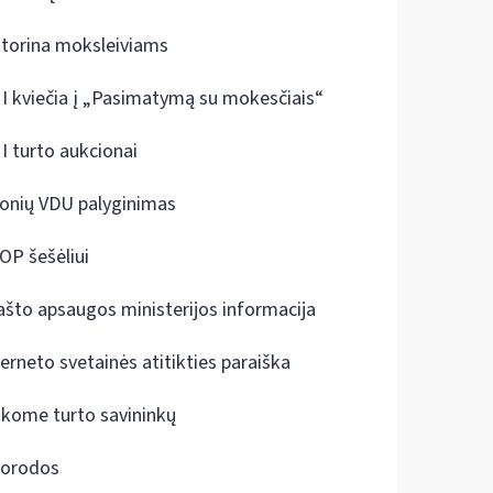
ktorina moksleiviams
I kviečia į „Pasimatymą su mokesčiais“
I turto aukcionai
onių VDU palyginimas
OP šešėliui
ašto apsaugos ministerijos informacija
terneto svetainės atitikties paraiška
škome turto savininkų
orodos