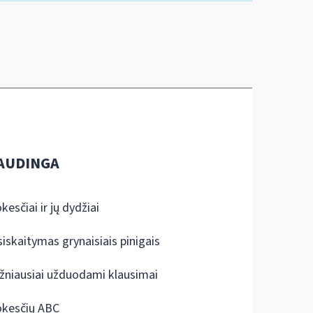
AUDINGA
kesčiai ir jų dydžiai
siskaitymas grynaisiais pinigais
žniausiai užduodami klausimai
kesčių ABC