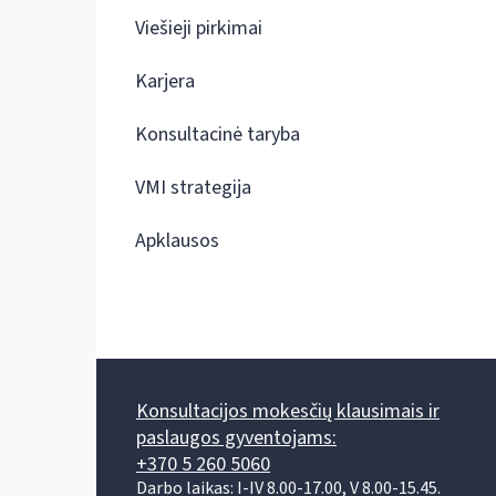
Viešieji pirkimai
Karjera
Konsultacinė taryba
VMI strategija
Apklausos
Konsultacijos mokesčių klausimais ir
paslaugos gyventojams:
+370 5 260 5060
Darbo laikas: I-IV 8.00-17.00, V 8.00-15.45.