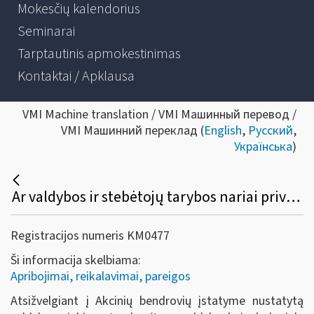
Mokesčių kalendorius
Seminarai
Tarptautinis apmokestinimas
Kontaktai / Apklausa
VMI Machine translation / VMI Машинный перевод /
VMI Машинний переклад (
English
,
Русский
,
Українська
)
Ar valdybos ir stebėtojų tarybos nariai privalo registruoti individualią veiklą?
Registracijos numeris KM0477
Ši informacija skelbiama:
Apribojimai, reikalavimai, pareigos
Atsižvelgiant į Akcinių bendrovių įstatyme nustatytą