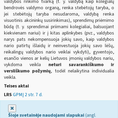
valdybos rinkimo tvarką (t. y. valdybą kaip kolegialų
bendrovės valdymo organą, renka stebėtojų taryba, o
jei stebėtojų taryba nesudaroma, valdybą renka
visuotinis akcininkų susirinkimas), sprendimų priėmimo
būdą (t. y. sprendimai priimami kolegialiai, balsuojant
kiekvienam nariui) ir į kitas aplinkybes (pvz., valdybos
narys pats nekompensuoja jokių savo, kaip valdybos
nario patirtų išlaidų ir neinvestuoja jokių savo lėšų,
reikalingų valdybos nario veiklai vykdyti), gyventojo,
esančio vienos ar kelių Lietuvos įmonių valdybos nariu,
vykdoma veikla
neturi savarankiškumo ir
versliškumo požymių
, todėl nelaikytina individualia
veikla.
Teises aktai
LRS
GPMĮ 2 str. 7 d.
Uždaryti
Šioje svetainėje naudojami slapukai
(angl.