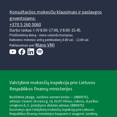
Konsultacijos mokesčių klausimais ir paslaugos
gyventojams:
+370 5 260 5060
Darbo laikas: I-IV 8.00-17.00, V 8.00-15.45.
Prieššventinę dieną - viena valanda trumpiau.
Kiekvieno mėnesio antrą penktadienį 8.00 val. - 12.00 val.
Mano VMI
Paklausimas per
Valstybinė mokesčių inspekcija prie Lietuvos
Respublikos finansų ministerijos
Biudžetinė įstaiga. Juridinio asmens kodas — 188659752,
adresas: Vasario 16-osios g. 14, 01107 Vilnius, Lietuva, el.paštas:
vmi@vmi.lt
, E. pristatymo dėžutės adresas 188659752
Duomenys apie Valstybinę mokesčių inspekciją prie Lietuvos
Respublikos finansų ministerijos kaupiami ir saugomi Juridinių