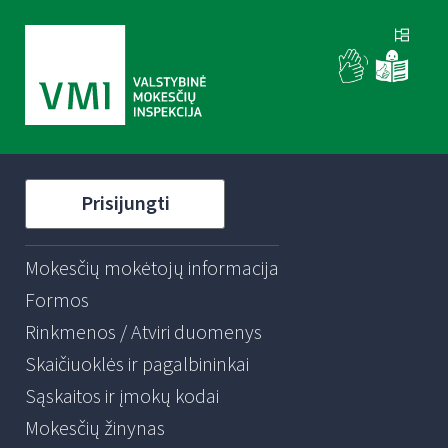
Prisijungti
Mokesčių mokėtojų informacija
Formos
Rinkmenos / Atviri duomenys
Skaičiuoklės ir pagalbininkai
Sąskaitos ir įmokų kodai
Mokesčių žinynas