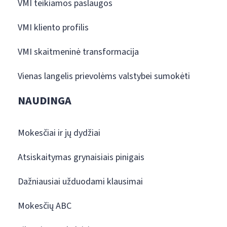
VMI teikiamos paslaugos
VMI kliento profilis
VMI skaitmeninė transformacija
Vienas langelis prievolėms valstybei sumokėti
NAUDINGA
Mokesčiai ir jų dydžiai
Atsiskaitymas grynaisiais pinigais
Dažniausiai užduodami klausimai
Mokesčių ABC