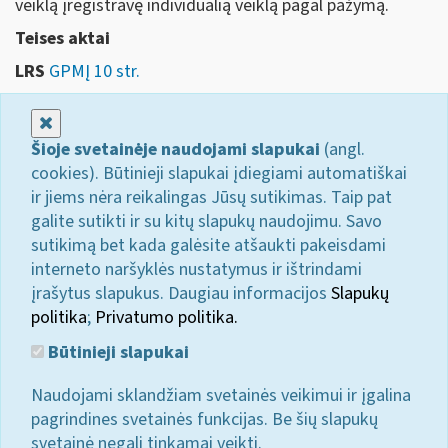
veiklą įregistravę individualią veiklą pagal pažymą.
Teises aktai
LRS
GPMĮ 10 str.
Uždaryti
Šioje svetainėje naudojami slapukai
(angl.
cookies). Būtinieji slapukai įdiegiami automatiškai
ir jiems nėra reikalingas Jūsų sutikimas. Taip pat
galite sutikti ir su kitų slapukų naudojimu. Savo
sutikimą bet kada galėsite atšaukti pakeisdami
interneto naršyklės nustatymus ir ištrindami
įrašytus slapukus. Daugiau informacijos
Slapukų
politika
;
Privatumo politika.
Būtinieji slapukai
Naudojami sklandžiam svetainės veikimui ir įgalina
pagrindines svetainės funkcijas. Be šių slapukų
svetainė negali tinkamai veikti.