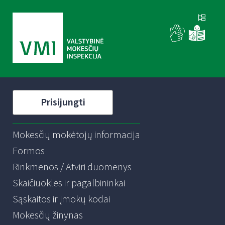
Prisijungti
Mokesčių mokėtojų informacija
Formos
Rinkmenos / Atviri duomenys
Skaičiuoklės ir pagalbininkai
Sąskaitos ir įmokų kodai
Mokesčių žinynas