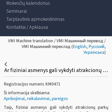
Mokesčių kalendorius
Seminarai
Tarptautinis apmokestinimas
Kontaktai / Apklausa
VMI Machine translation / VMI Машинный перевод /
VMI Машинний переклад (
English
,
Русский
,
Українська
)
Ar fiziniai asmenys gali vykdyti atrakcionų parkų veiklą neįsteigę juridinio asmens?
Registracijos numeris KM0471
Ši informacija skelbiama:
Apribojimai, reikalavimai, pareigos
Taip, fiziniai asmenys gali vykdyti
atrakcionų parkų