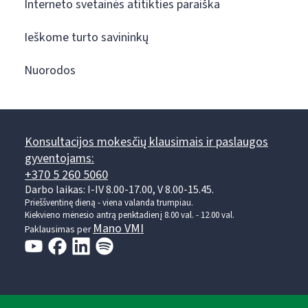
Interneto svetainės atitikties paraiška
Ieškome turto savininkų
Nuorodos
Konsultacijos mokesčių klausimais ir paslaugos
gyventojams:
+370 5 260 5060
Darbo laikas: I-IV 8.00-17.00, V 8.00-15.45.
Prieššventinę dieną - viena valanda trumpiau.
Kiekvieno mėnesio antrą penktadienį 8.00 val. - 12.00 val.
Mano VMI
Paklausimas per