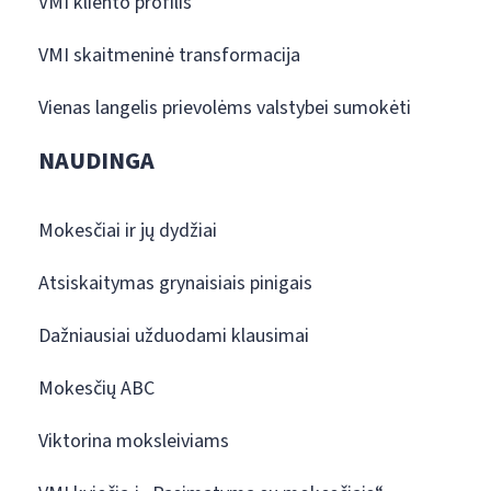
VMI kliento profilis
VMI skaitmeninė transformacija
Vienas langelis prievolėms valstybei sumokėti
NAUDINGA
Mokesčiai ir jų dydžiai
Atsiskaitymas grynaisiais pinigais
Dažniausiai užduodami klausimai
Mokesčių ABC
Viktorina moksleiviams