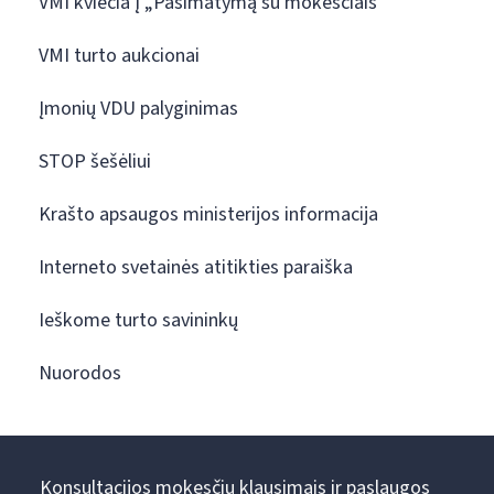
VMI kviečia į „Pasimatymą su mokesčiais“
VMI turto aukcionai
Įmonių VDU palyginimas
STOP šešėliui
Krašto apsaugos ministerijos informacija
Interneto svetainės atitikties paraiška
Ieškome turto savininkų
Nuorodos
Konsultacijos mokesčių klausimais ir paslaugos