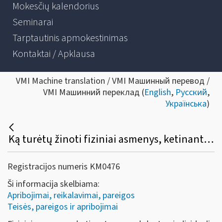
Mokesčių kalendorius
Seminarai
Tarptautinis apmokestinimas
Kontaktai / Apklausa
VMI Machine translation / VMI Машинный перевод /
VMI Машинний переклад (
English
,
Русский
,
Українська
)
Ką turėtų žinoti fiziniai asmenys, ketinantys vykdyti veiklą su tauriaisiais metalais ir brangakmeniais?
Registracijos numeris KM0476
Ši informacija skelbiama:
Apribojimai, reikalavimai, pareigos
Teisės, pareigos ir apribojimai