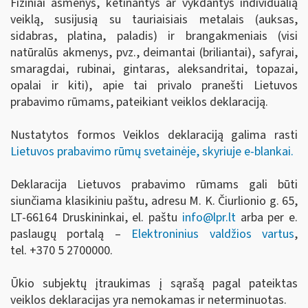
Fiziniai asmenys, ketinantys ar vykdantys individualią
veiklą, susijusią su tauriaisiais metalais (auksas,
sidabras, platina, paladis) ir brangakmeniais (visi
natūralūs akmenys, pvz., deimantai (briliantai), safyrai,
smaragdai, rubinai, gintaras, aleksandritai, topazai,
opalai ir kiti), apie tai privalo pranešti Lietuvos
prabavimo rūmams, pateikiant veiklos deklaraciją.
Nustatytos formos Veiklos deklaraciją galima rasti
Lietuvos prabavimo rūmų svetainėje, skyriuje e-blankai.
Deklaracija Lietuvos prabavimo rūmams gali būti
siunčiama klasikiniu paštu, adresu M. K. Čiurlionio g. 65,
LT-66164 Druskininkai, el. paštu
info
@lpr.lt
arba per e.
paslaugų portalą –
Elektroninius valdžios vartus
,
tel.
+370 5 2700000.
Ūkio subjektų įtraukimas į sąrašą pagal pateiktas
veiklos deklaracijas yra nemokamas ir neterminuotas.