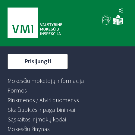
Prisijungti
Mokesčių mokėtojų informacija
Formos
Rinkmenos / Atviri duomenys
Skaičiuoklės ir pagalbininkai
Sąskaitos ir įmokų kodai
Mokesčių žinynas