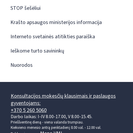
STOP šešėliui
Krašto apsaugos ministerijos informacija
Interneto svetainės atitikties paraiška
Ieškome turto savininkų
Nuorodos
Konsultacijos mokesčių klausimais ir paslaugos
gyventojams:
+370 5 260 5060
Darbo laikas: I-IV 8.00-17.00, V 8.00-15.45.
Prieššventinę dieną - viena valanda trumpiau.
Kiekvieno mėnesio antrą penktadienį 8.00 val. - 12.00 val.