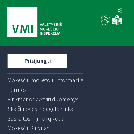
Prisijungti
Mokesčių mokėtojų informacija
Formos
Rinkmenos / Atviri duomenys
Skaičiuoklės ir pagalbininkai
Sąskaitos ir įmokų kodai
Mokesčių žinynas