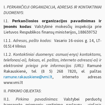
I.
PERKANČIOJI ORGANIZACIJA, ADRESAS IR KONTAKTINIAI
DUOMENYS
:
I.1.
Perkančiosios organizacijos pavadinimas ir
įmonės kodas
: Valstybinė mokesčių inspekcija prie
Lietuvos Respublikos finansų ministerijos, 188659752
I.1.1.
Adresas, pašto kodas
: Vasario 16-osios g. 14, LT-
01514 Vilnius
I.1.2.
Kontaktiniai duomenys: asmuo(-enys) kontaktams,
telefonas(-ai), faksas, el. paštas, interneto adresas(-ai) ir
elektroninė prieiga prie informacijos (URL)
: Ramunė
Rakauskienė, tel. (8 5) 268 7820, el. paštas
ramune.rakauskiene@vmi.lt
, interneto adresas
www.vmi.lt
II.
PIRKIMO OBJEKTAS
:
II.1.
Pirkimo pavadinimas
: Valstybei perduotų
transporto priemonių vertinimo paslaugų
viešasis