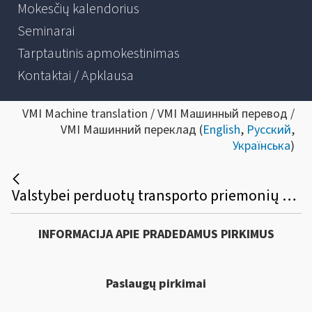
Mokesčių kalendorius
Seminarai
Tarptautinis apmokestinimas
Kontaktai / Apklausa
VMI Machine translation / VMI Машинный перевод /
VMI Машинний переклад (
English
,
Русский
,
Українська
)
Valstybei perduotų transporto priemonių vertinimo paslaugų viešasis pirkimas
INFORMACIJA APIE PRADEDAMUS PIRKIMUS
Paslaugų pirkimai