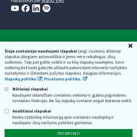
Mano VMI
Paklausimas per
Valstybinė mokesčių inspekcija prie Lietuvos
U
Respublikos finansų ministerijos
Šioje svetainėje naudojami slapukai
(angl. cookies). Būtinieji
slapukai įdiegiami automatiškai ir jiems nėra reikalingas Jūsų
Biudžetinė įstaiga. Juridinio asmens kodas — 188659752,
sutikimas. Taip pat galite sutikti ir su kitų slapukų naudojimu. Savo
adresas: Vasario 16-osios g. 14, 01107 Vilnius, Lietuva, el.paštas:
sutikimą bet kada galėsite atšaukti pakeisdami interneto naršyklės
vmi@vmi.lt
, E. pristatymo dėžutės adresas 188659752
nustatymus ir ištrindami įrašytus slapukus. Daugiau informacijos
Duomenys apie Valstybinę mokesčių inspekciją prie Lietuvos
Slapukų politika
;
Privatumo politika.
Respublikos finansų ministerijos kaupiami ir saugomi Juridinių
asmenų registre
Būtinieji slapukai
Naudojami sklandžiam svetainės veikimui ir įgalina pagrindines
svetainės funkcijas. Be šių slapukų svetainė negali tinkamai veikti.
Analitiniai slapukai
Renka statistinę informaciją apie svetainės naudojimą ir
naudojami Jūsų naršymo patirties gerinimui.
PATVIRTINTI