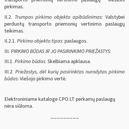
pirkimas.
II.2.
Trumpas pirkimo objekto apibūdinimas:
Valstybei
perduotų transporto priemonių vertinimo paslaugų
teikimas.
II.2.1.
Pirkimo objekto tipas
: paslaugos.
III.
PIRKIMO BŪDAS IR JO PASIRINKIMO PRIEŽASTYS
:
III.1.
Pirkimo būdas
: Skelbiama apklausa.
III.2.
Priežastys, dėl kurių pasirinktas nurodytas pirkimo
būdas
: Viešojo pirkimo vertė.
Elektroniniame kataloge CPO.LT perkamų paslaugų
nėra siūloma.
_________