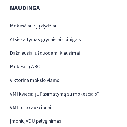
NAUDINGA
Mokesčiai ir jų dydžiai
Atsiskaitymas grynaisiais pinigais
Dažniausiai užduodami klausimai
Mokesčių ABC
Viktorina moksleiviams
VMI kviečia į „Pasimatymą su mokesčiais“
VMI turto aukcionai
Įmonių VDU palyginimas