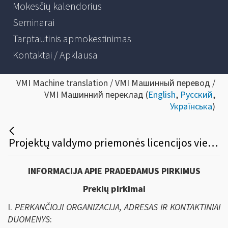
Mokesčių kalendorius
Seminarai
Tarptautinis apmokestinimas
Kontaktai / Apklausa
VMI Machine translation / VMI Машинный перевод /
VMI Машинний переклад (
English
,
Русский
,
Українська
)
Projektų valdymo priemonės licencijos viešasis pirkimas
INFORMACIJA APIE PRADEDAMUS PIRKIMUS
Prekių pirkimai
I.
PERKANČIOJI ORGANIZACIJA, ADRESAS IR KONTAKTINIAI
DUOMENYS
: