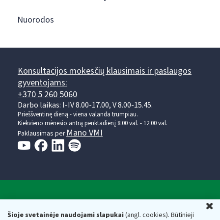
Nuorodos
Konsultacijos mokesčių klausimais ir paslaugos
gyventojams:
+370 5 260 5060
Darbo laikas: I-IV 8.00-17.00, V 8.00-15.45.
Prieššventinę dieną - viena valanda trumpiau.
Kiekvieno mėnesio antrą penktadienį 8.00 val. - 12.00 val.
Mano VMI
Paklausimas per
Valstybinė mokesčių inspekcija prie Lietuvos
U
Respublikos finansų ministerijos
Šioje svetainėje naudojami slapukai
(angl. cookies). Būtinieji