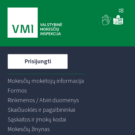
Prisijungti
Mokesčių mokėtojų informacija
Formos
Rinkmenos / Atviri duomenys
Skaičiuoklės ir pagalbininkai
Sąskaitos ir įmokų kodai
Mokesčių žinynas