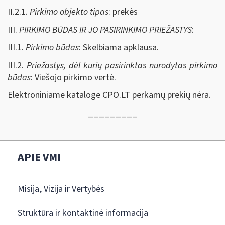
II.2.1.
Pirkimo objekto tipas
: prekės
III.
PIRKIMO BŪDAS IR JO PASIRINKIMO PRIEŽASTYS
:
III.1.
Pirkimo būdas
: Skelbiama apklausa.
III.2.
Priežastys, dėl kurių pasirinktas nurodytas pirkimo
būdas
: Viešojo pirkimo vertė.
Elektroniniame kataloge CPO.LT perkamų prekių nėra.
_________
APIE VMI
Misija, Vizija ir Vertybės
Struktūra ir kontaktinė informacija