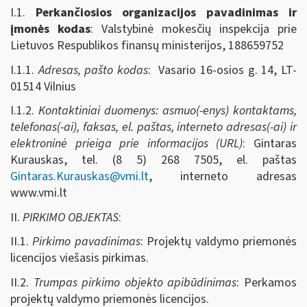
I.1.
Perkančiosios organizacijos pavadinimas ir
įmonės kodas
: Valstybinė mokesčių inspekcija prie
Lietuvos Respublikos finansų ministerijos, 188659752
I.1.1.
Adresas, pašto kodas
: Vasario 16-osios g. 14, LT-
01514 Vilnius
I.1.2.
Kontaktiniai duomenys: asmuo(-enys) kontaktams,
telefonas(-ai), faksas, el. paštas, interneto adresas(-ai) ir
elektroninė prieiga prie informacijos (URL)
: Gintaras
Kurauskas, tel. (8 5) 268 7505, el. paštas
Gintaras.Kurauskas@vmi.lt
, interneto adresas
www.vmi.lt
II.
PIRKIMO OBJEKTAS
:
II.1.
Pirkimo pavadinimas
: Projektų valdymo priemonės
licencijos viešasis pirkimas.
II.2.
Trumpas pirkimo objekto apibūdinimas
: Perkamos
projektų valdymo priemonės licencijos.