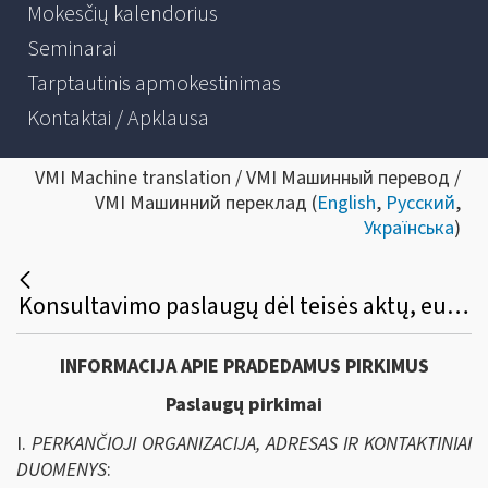
Mokesčių kalendorius
Seminarai
Tarptautinis apmokestinimas
Kontaktai / Apklausa
VMI Machine translation / VMI Машинный перевод /
VMI Машинний переклад (
English
,
Русский
,
Українська
)
Konsultavimo paslaugų dėl teisės aktų, europinio e.Invoicing standarto analizės ir e.kvito standarto parengimo viešasis pirkimas
INFORMACIJA APIE PRADEDAMUS PIRKIMUS
Paslaugų pirkimai
I.
PERKANČIOJI ORGANIZACIJA, ADRESAS IR KONTAKTINIAI
DUOMENYS
: