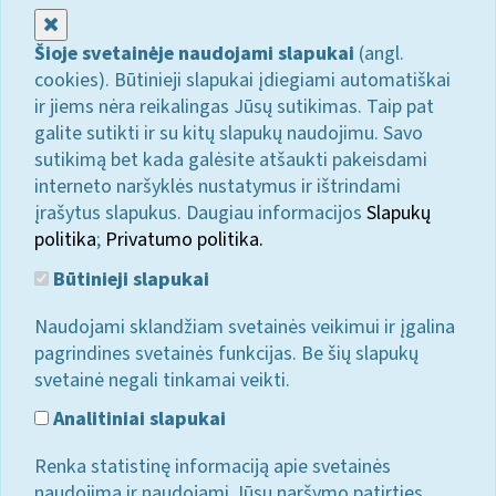
Uždaryti
Šioje svetainėje naudojami slapukai
(angl.
cookies). Būtinieji slapukai įdiegiami automatiškai
ir jiems nėra reikalingas Jūsų sutikimas. Taip pat
galite sutikti ir su kitų slapukų naudojimu. Savo
sutikimą bet kada galėsite atšaukti pakeisdami
interneto naršyklės nustatymus ir ištrindami
įrašytus slapukus. Daugiau informacijos
Slapukų
politika
;
Privatumo politika.
Būtinieji slapukai
Naudojami sklandžiam svetainės veikimui ir įgalina
pagrindines svetainės funkcijas. Be šių slapukų
svetainė negali tinkamai veikti.
Analitiniai slapukai
Renka statistinę informaciją apie svetainės
naudojimą ir naudojami Jūsų naršymo patirties