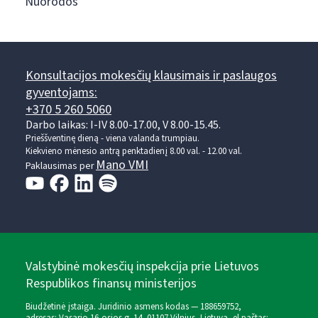
Nuorodos
Konsultacijos mokesčių klausimais ir paslaugos
gyventojams:
+370 5 260 5060
Darbo laikas: I-IV 8.00-17.00, V 8.00-15.45.
Prieššventinę dieną - viena valanda trumpiau.
Kiekvieno mėnesio antrą penktadienį 8.00 val. - 12.00 val.
Mano VMI
Paklausimas per
Valstybinė mokesčių inspekcija prie Lietuvos
Respublikos finansų ministerijos
Biudžetinė įstaiga. Juridinio asmens kodas — 188659752,
adresas: Vasario 16-osios g. 14, 01107 Vilnius, Lietuva, el.paštas: