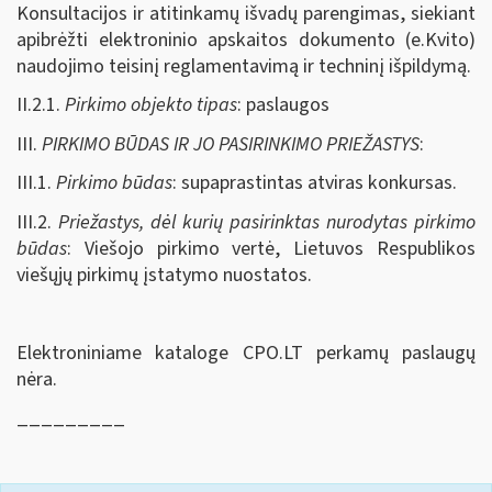
Konsultacijos ir atitinkamų išvadų parengimas, siekiant
apibrėžti elektroninio apskaitos dokumento (e.Kvito)
naudojimo teisinį reglamentavimą ir techninį išpildymą.
II.2.1.
Pirkimo objekto tipas
: paslaugos
III.
PIRKIMO BŪDAS IR JO PASIRINKIMO PRIEŽASTYS
:
III.1.
Pirkimo būdas
: supaprastintas atviras konkursas.
III.2.
Priežastys, dėl kurių pasirinktas nurodytas pirkimo
būdas
: Viešojo pirkimo vertė, Lietuvos Respublikos
viešųjų pirkimų įstatymo nuostatos.
Elektroniniame kataloge CPO.LT perkamų paslaugų
nėra.
_________