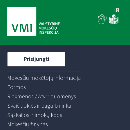
Prisijungti
Mokesčių mokėtojų informacija
Formos
Rinkmenos / Atviri duomenys
Skaičiuoklės ir pagalbininkai
Sąskaitos ir įmokų kodai
Mokesčių žinynas