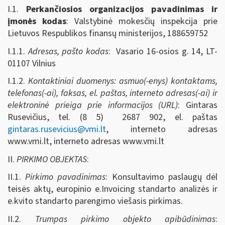
I.1.
Perkančiosios organizacijos pavadinimas ir
įmonės kodas
: Valstybinė mokesčių inspekcija prie
Lietuvos Respublikos finansų ministerijos, 188659752
I.1.1.
Adresas, pašto kodas
: Vasario 16-osios g. 14, LT-
01107 Vilnius
I.1.2.
Kontaktiniai duomenys: asmuo(-enys) kontaktams,
telefonas(-ai), faksas, el. paštas, interneto adresas(-ai) ir
elektroninė prieiga prie informacijos (URL)
: Gintaras
Rusevičius, tel. (8 5) 2687 902, el. paštas
gintaras.rusevicius@vmi.lt
, interneto adresas
www.vmi.lt, interneto adresas www.vmi.lt
II.
PIRKIMO OBJEKTAS
:
II.1.
Pirkimo pavadinimas
: Konsultavimo paslaugų dėl
teisės aktų, europinio e.Invoicing standarto analizės ir
e.kvito standarto parengimo viešasis pirkimas.
II.2.
Trumpas pirkimo objekto apibūdinimas
: