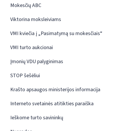
Mokesčių ABC
Viktorina moksleiviams
VMI kviečia į „Pasimatymą su mokesčiais“
VMI turto aukcionai
Įmonių VDU palyginimas
STOP šešėliui
Krašto apsaugos ministerijos informacija
Interneto svetainės atitikties paraiška
Ieškome turto savininkų