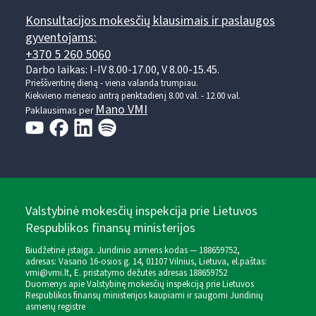
Konsultacijos mokesčių klausimais ir paslaugos
gyventojams:
+370 5 260 5060
Darbo laikas: I-IV 8.00-17.00, V 8.00-15.45.
Prieššventinę dieną - viena valanda trumpiau.
Kiekvieno mėnesio antrą penktadienį 8.00 val. - 12.00 val.
Mano VMI
Paklausimas per
Valstybinė mokesčių inspekcija prie Lietuvos
Respublikos finansų ministerijos
Biudžetinė įstaiga. Juridinio asmens kodas — 188659752,
adresas: Vasario 16-osios g. 14, 01107 Vilnius, Lietuva, el.paštas:
vmi@vmi.lt
, E. pristatymo dėžutės adresas 188659752
Duomenys apie Valstybinę mokesčių inspekciją prie Lietuvos
Respublikos finansų ministerijos kaupiami ir saugomi Juridinių
asmenų registre