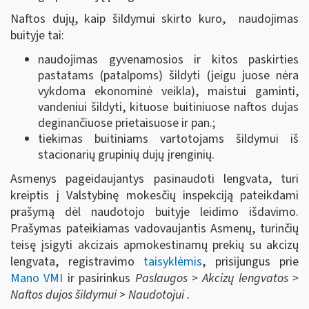
Naftos dujų, kaip šildymui skirto kuro, naudojimas
buityje tai:
naudojimas gyvenamosios ir kitos paskirties
pastatams (patalpoms) šildyti (jeigu juose nėra
vykdoma ekonominė veikla), maistui gaminti,
vandeniui šildyti, kituose buitiniuose naftos dujas
deginančiuose prietaisuose ir pan.;
tiekimas buitiniams vartotojams šildymui iš
stacionarių grupinių dujų įrenginių.
Asmenys pageidaujantys pasinaudoti lengvata, turi
kreiptis į Valstybinę mokesčių inspekciją pateikdami
prašymą dėl naudotojo buityje leidimo išdavimo.
Prašymas pateikiamas vadovaujantis Asmenų, turinčių
teisę įsigyti akcizais apmokestinamų prekių su akcizų
lengvata, registravimo
taisyklėmis
, prisijungus prie
Mano VMI
ir pasirinkus
Paslaugos > Akcizų lengvatos >
Naftos dujos šildymui > Naudotojui .