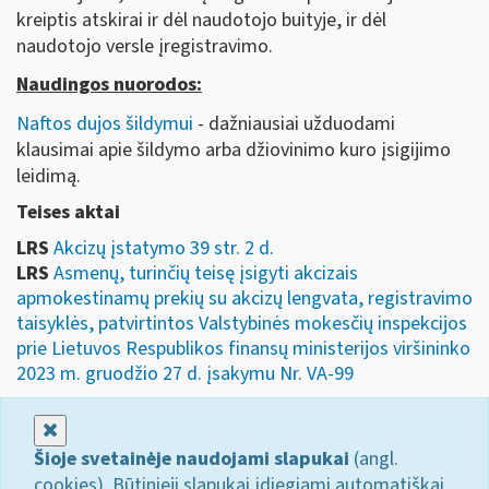
kreiptis atskirai ir dėl naudotojo buityje, ir dėl
naudotojo versle įregistravimo.
Naudingos nuorodos:
Naftos dujos šildymui
- dažniausiai užduodami
klausimai apie šildymo arba džiovinimo kuro įsigijimo
leidimą.
Teises aktai
LRS
Akcizų įstatymo 39 str. 2 d.
LRS
Asmenų, turinčių teisę įsigyti akcizais
apmokestinamų prekių su akcizų lengvata, registravimo
taisyklės, patvirtintos Valstybinės mokesčių inspekcijos
prie Lietuvos Respublikos finansų ministerijos viršininko
2023 m. gruodžio 27 d. įsakymu Nr. VA-99
Uždaryti
Šioje svetainėje naudojami slapukai
(angl.
cookies). Būtinieji slapukai įdiegiami automatiškai