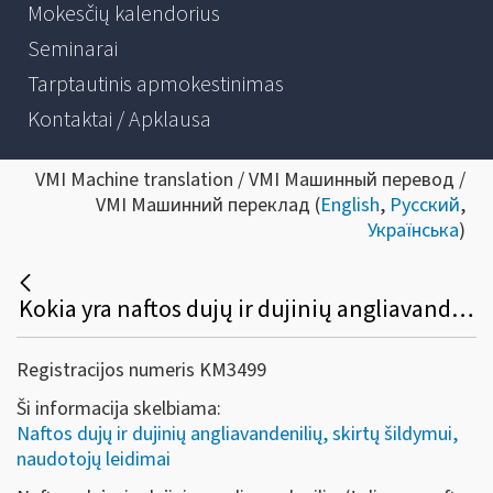
Mokesčių kalendorius
Seminarai
Tarptautinis apmokestinimas
Kontaktai / Apklausa
VMI Machine translation / VMI Машинный перевод /
VMI Машинний переклад (
English
,
Русский
,
Українська
)
Kokia yra naftos dujų ir dujinių angliavandenilių, skirtų šildymui, naudotojo buityje leidimo išdavimo tvarka?
Registracijos numeris KM3499
Ši informacija skelbiama:
Naftos dujų ir dujinių angliavandenilių, skirtų šildymui,
naudotojų leidimai