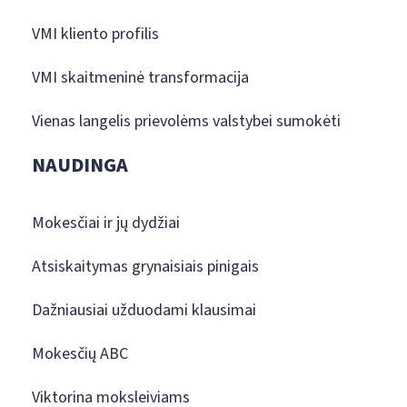
VMI kliento profilis
VMI skaitmeninė transformacija
Vienas langelis prievolėms valstybei sumokėti
NAUDINGA
Mokesčiai ir jų dydžiai
Atsiskaitymas grynaisiais pinigais
Dažniausiai užduodami klausimai
Mokesčių ABC
Viktorina moksleiviams