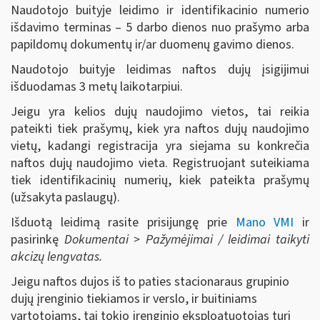
Naudotojo buityje leidimo ir identifikacinio numerio
išdavimo terminas – 5 darbo dienos nuo prašymo arba
papildomų dokumentų ir/ar duomenų gavimo dienos.
Naudotojo buityje leidimas naftos dujų įsigijimui
išduodamas 3 metų laikotarpiui.
Jeigu yra kelios dujų naudojimo vietos, tai reikia
pateikti tiek prašymų, kiek yra naftos dujų naudojimo
vietų, kadangi registracija yra siejama su konkrečia
naftos dujų naudojimo vieta. Registruojant suteikiama
tiek identifikacinių numerių, kiek pateikta prašymų
(užsakyta paslaugų).
Išduotą leidimą rasite prisijungę prie
Mano VMI
ir
pasirinkę
Dokumentai > Pažymėjimai / leidimai taikyti
akcizų lengvatas.
Jeigu naftos dujos iš to paties stacionaraus grupinio
dujų įrenginio tiekiamos ir verslo, ir buitiniams
vartotojams, tai tokio įrenginio eksploatuotojas turi