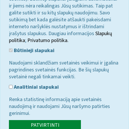
ir jiems nėra reikalingas Jūsų sutikimas. Taip pat
galite sutikti ir su kitų slapukų naudojimu. Savo
sutikimą bet kada galėsite atšaukti pakeisdami
interneto naršyklės nustatymus ir ištrindami
įrašytus slapukus. Daugiau informacijos
Slapukų
politika
;
Privatumo politika.
Būtinieji slapukai
Naudojami sklandžiam svetainės veikimui ir įgalina
pagrindines svetainės funkcijas. Be šių slapukų
svetainė negali tinkamai veikti.
Analitiniai slapukai
Renka statistinę informaciją apie svetainės
naudojimą ir naudojami Jūsų naršymo patirties
gerinimui.
PATVIRTINTI