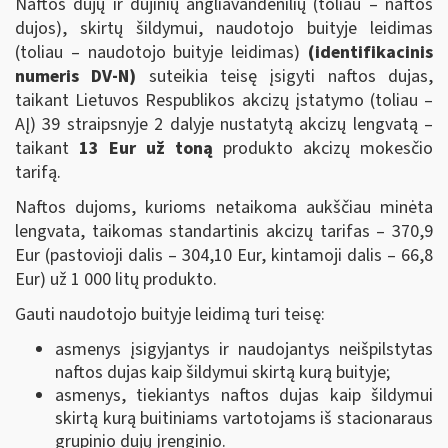
Naftos dujų ir dujinių angliavandenilių (toliau – naftos
dujos), skirtų šildymui, naudotojo buityje leidimas
(toliau – naudotojo buityje leidimas)
(identifikacinis
numeris DV-N)
suteikia teisę įsigyti naftos dujas,
taikant Lietuvos Respublikos akcizų įstatymo (toliau –
AĮ) 39 straipsnyje 2 dalyje nustatytą akcizų lengvatą –
taikant
13 Eur už toną
produkto akcizų mokesčio
tarifą.
Naftos dujoms, kurioms netaikoma aukščiau minėta
lengvata, taikomas standartinis akcizų tarifas – 370,9
Eur (pastovioji dalis – 304,10 Eur, kintamoji dalis – 66,8
Eur) už 1 000 litų produkto.
Gauti naudotojo buityje leidimą turi teisę:
asmenys įsigyjantys ir naudojantys neišpilstytas
naftos dujas kaip šildymui skirtą kurą buityje;
asmenys, tiekiantys naftos dujas kaip šildymui
skirtą kurą buitiniams vartotojams iš stacionaraus
grupinio dujų įrenginio.