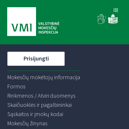
Prisijungti
Mokesčių mokėtojų informacija
Formos
Rinkmenos / Atviri duomenys
Skaičiuoklės ir pagalbininkai
Sąskaitos ir įmokų kodai
Mokesčių žinynas