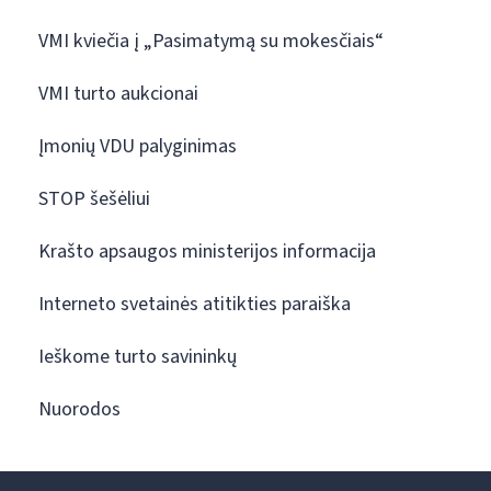
VMI kviečia į „Pasimatymą su mokesčiais“
VMI turto aukcionai
Įmonių VDU palyginimas
STOP šešėliui
Krašto apsaugos ministerijos informacija
Interneto svetainės atitikties paraiška
Ieškome turto savininkų
Nuorodos