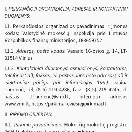
I.
PERKANČIOJI ORGANIZACIJA, ADRESAS IR KONTAKTINIAI
DUOMENYS
:
I.1. Perkančiosios organizacijos pavadinimas ir įmonės
kodas: Valstybinė mokesčių inspekcija prie Lietuvos
Respublikos finansų ministerijos, 188659752
I.1.1.
Adresas, pašto kodas
: Vasario 16-osios g. 14, LT-
01514 Vilnius
I.1.2.
Kontaktiniai duomenys: asmuo(-enys) kontaktams,
telefonas(-ai), faksas, el. paštas, interneto adresas(-ai) ir
elektroninė prieiga prie informacijos (URL)
: Janina
Taurienė, tel. (8 5) 219 4286, faks. (8 5) 219 4245, el.
paštas
J.Tauriene@vmi.lt
, interneto adresas
www.vmi.lt, https://pirkimai.eviesiejipirkimai.lt.
II.
PIRKIMO OBJEKTAS
:
II.1.
Pirkimo pavadinimas
: Mokesčių mokėtojų registro
(MMR) plėtros paslaugų viešasis pirkimas