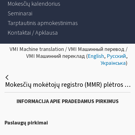
Mokesčių kalendorius
Seminarai
Tarptautinis apmokestinimas
Kontaktai / Apklausa
VMI Machine translation / VMI Машинный перевод /
VMI Машинний переклад (
English
,
Русский
,
Українська
)
Mokesčių mokėtojų registro (MMR) plėtros paslaugų viešasis pirkimas
INFORMACIJA APIE PRADEDAMUS PIRKIMUS
Paslaugų pirkimai