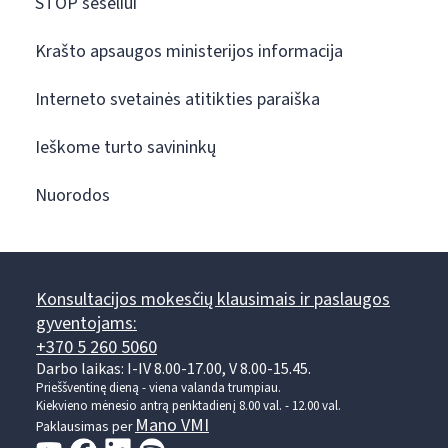
STOP šešėliui
Krašto apsaugos ministerijos informacija
Interneto svetainės atitikties paraiška
Ieškome turto savininkų
Nuorodos
Konsultacijos mokesčių klausimais ir paslaugos
gyventojams:
+370 5 260 5060
Darbo laikas: I-IV 8.00-17.00, V 8.00-15.45.
Prieššventinę dieną - viena valanda trumpiau.
Kiekvieno mėnesio antrą penktadienį 8.00 val. - 12.00 val.
Mano VMI
Paklausimas per