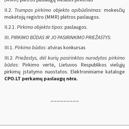
II.2.
Trumpas pirkimo objekto apibūdinimas
: mokesčių
mokėtojų registro (MMR) plėtros paslaugos.
II.2.1.
Pirkimo objekto tipas
: paslaugos.
III.
PIRKIMO BŪDAS IR JO PASIRINKIMO PRIEŽASTYS
:
III.1.
Pirkimo būdas
: atviras konkursas
III.2.
Priežastys, dėl kurių pasirinktas nurodytas pirkimo
būdas
: Pirkimo vertė, Lietuvos Respublikos viešųjų
pirkimų įstatymo nuostatos. Elektroniniame kataloge
CPO.LT perkamų paslaugų nėra.
_________