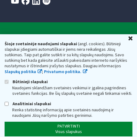
Valstybinė mokesčių inspekcija prie Lietuvos
U
Respublikos finansų ministerijos
Šioje svetainėje naudojami slapukai
(angl. cookies). Būtinieji
slapukai įdiegiami automatiškai ir jiems nėra reikalingas Jūsų
Biudžetinė įstaiga. Juridinio asmens kodas — 188659752,
sutikimas. Taip pat galite sutikti ir su kitų slapukų naudojimu. Savo
adresas: Vasario 16-osios g. 14, 01107 Vilnius, Lietuva, el.paštas:
sutikimą bet kada galėsite atšaukti pakeisdami interneto naršyklės
vmi@vmi.lt
, E. pristatymo dėžutės adresas 188659752
nustatymus ir ištrindami įrašytus slapukus. Daugiau informacijos
Duomenys apie Valstybinę mokesčių inspekciją prie Lietuvos
Slapukų politika
;
Privatumo politika.
Respublikos finansų ministerijos kaupiami ir saugomi Juridinių
asmenų registre
Būtinieji slapukai
Naudojami sklandžiam svetainės veikimui ir įgalina pagrindines
svetainės funkcijas. Be šių slapukų svetainė negali tinkamai veikti.
Analitiniai slapukai
Renka statistinę informaciją apie svetainės naudojimą ir
naudojami Jūsų naršymo patirties gerinimui.
PATVIRTINTI
Visus slapukus