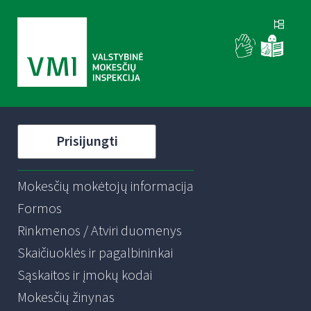
Prisijungti
Mokesčių mokėtojų informacija
Formos
Rinkmenos / Atviri duomenys
Skaičiuoklės ir pagalbininkai
Sąskaitos ir įmokų kodai
Mokesčių žinynas