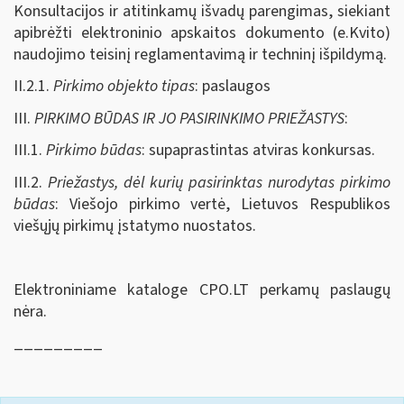
Konsultacijos ir atitinkamų išvadų parengimas, siekiant
apibrėžti elektroninio apskaitos dokumento (e.Kvito)
naudojimo teisinį reglamentavimą ir techninį išpildymą.
II.2.1.
Pirkimo objekto tipas
: paslaugos
III.
PIRKIMO BŪDAS IR JO PASIRINKIMO PRIEŽASTYS
:
III.1.
Pirkimo būdas
: supaprastintas atviras konkursas.
III.2.
Priežastys, dėl kurių pasirinktas nurodytas pirkimo
būdas
: Viešojo pirkimo vertė, Lietuvos Respublikos
viešųjų pirkimų įstatymo nuostatos.
Elektroniniame kataloge CPO.LT perkamų paslaugų
nėra.
_________