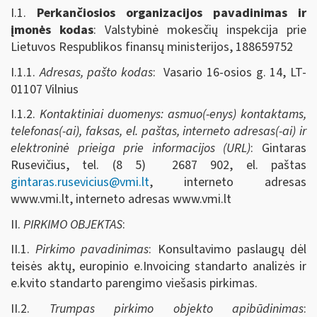
I.1.
Perkančiosios organizacijos pavadinimas ir
įmonės kodas
: Valstybinė mokesčių inspekcija prie
Lietuvos Respublikos finansų ministerijos, 188659752
I.1.1.
Adresas, pašto kodas
: Vasario 16-osios g. 14, LT-
01107 Vilnius
I.1.2.
Kontaktiniai duomenys: asmuo(-enys) kontaktams,
telefonas(-ai), faksas, el. paštas, interneto adresas(-ai) ir
elektroninė prieiga prie informacijos (URL)
: Gintaras
Rusevičius, tel. (8 5) 2687 902, el. paštas
gintaras.rusevicius@vmi.lt
, interneto adresas
www.vmi.lt, interneto adresas www.vmi.lt
II.
PIRKIMO OBJEKTAS
:
II.1.
Pirkimo pavadinimas
: Konsultavimo paslaugų dėl
teisės aktų, europinio e.Invoicing standarto analizės ir
e.kvito standarto parengimo viešasis pirkimas.
II.2.
Trumpas pirkimo objekto apibūdinimas
: