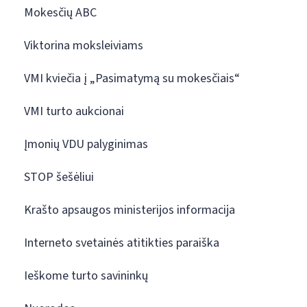
Mokesčių ABC
Viktorina moksleiviams
VMI kviečia į „Pasimatymą su mokesčiais“
VMI turto aukcionai
Įmonių VDU palyginimas
STOP šešėliui
Krašto apsaugos ministerijos informacija
Interneto svetainės atitikties paraiška
Ieškome turto savininkų