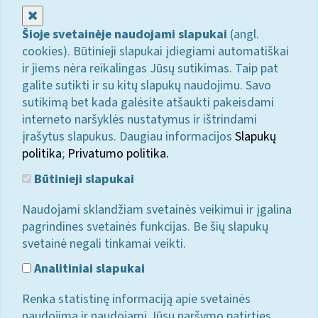
Uždaryti
Šioje svetainėje naudojami slapukai
(angl.
cookies). Būtinieji slapukai įdiegiami automatiškai
ir jiems nėra reikalingas Jūsų sutikimas. Taip pat
galite sutikti ir su kitų slapukų naudojimu. Savo
sutikimą bet kada galėsite atšaukti pakeisdami
interneto naršyklės nustatymus ir ištrindami
įrašytus slapukus. Daugiau informacijos
Slapukų
politika
;
Privatumo politika.
Būtinieji slapukai
Naudojami sklandžiam svetainės veikimui ir įgalina
pagrindines svetainės funkcijas. Be šių slapukų
svetainė negali tinkamai veikti.
Analitiniai slapukai
Renka statistinę informaciją apie svetainės
naudojimą ir naudojami Jūsų naršymo patirties