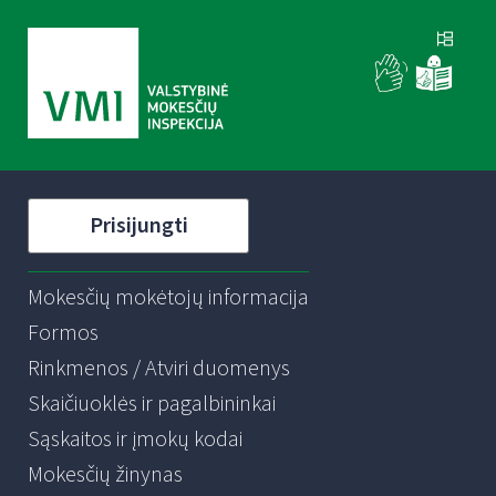
Prisijungti
Mokesčių mokėtojų informacija
Formos
Rinkmenos / Atviri duomenys
Skaičiuoklės ir pagalbininkai
Sąskaitos ir įmokų kodai
Mokesčių žinynas