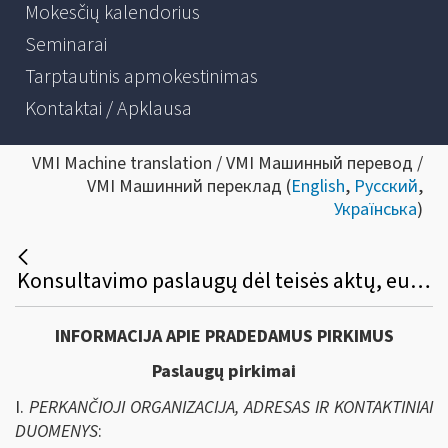
Mokesčių kalendorius
Seminarai
Tarptautinis apmokestinimas
Kontaktai / Apklausa
VMI Machine translation / VMI Машинный перевод /
VMI Машинний переклад (
English
,
Русский
,
Українська
)
Konsultavimo paslaugų dėl teisės aktų, europinio e.Invoicing standarto analizės ir e.kvito standarto parengimo viešasis pirkimas
INFORMACIJA APIE PRADEDAMUS PIRKIMUS
Paslaugų pirkimai
I.
PERKANČIOJI ORGANIZACIJA, ADRESAS IR KONTAKTINIAI
DUOMENYS
: