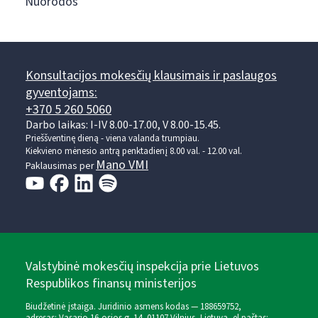
Nuorodos
Konsultacijos mokesčių klausimais ir paslaugos
gyventojams:
+370 5 260 5060
Darbo laikas: I-IV 8.00-17.00, V 8.00-15.45.
Prieššventinę dieną - viena valanda trumpiau.
Kiekvieno mėnesio antrą penktadienį 8.00 val. - 12.00 val.
Mano VMI
Paklausimas per
Valstybinė mokesčių inspekcija prie Lietuvos
Respublikos finansų ministerijos
Biudžetinė įstaiga. Juridinio asmens kodas — 188659752,
adresas: Vasario 16-osios g. 14, 01107 Vilnius, Lietuva, el.paštas: