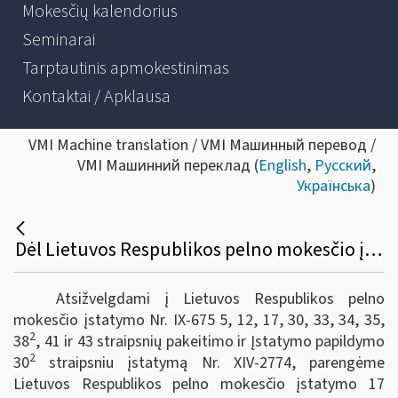
Mokesčių kalendorius
Seminarai
Tarptautinis apmokestinimas
Kontaktai / Apklausa
VMI Machine translation / VMI Машинный перевод /
VMI Машинний переклад (
English
,
Русский
,
Українська
)
Dėl Lietuvos Respublikos pelno mokesčio įstatymo 17 straipsnio 2 dalies 14 punkto, 24 straipsnio 2 dalies bei 30-2 straipsnio apibendrintų paaiškinimų (komentarų) pakeitimų
Atsižvelgdami į Lietuvos Respublikos pelno
mokesčio įstatymo Nr. IX-675 5, 12, 17, 30, 33, 34, 35,
2
38
, 41 ir 43 straipsnių pakeitimo ir Įstatymo papildymo
2
30
straipsniu įstatymą Nr. XIV-2774, parengėme
Lietuvos Respublikos pelno mokesčio įstatymo 17