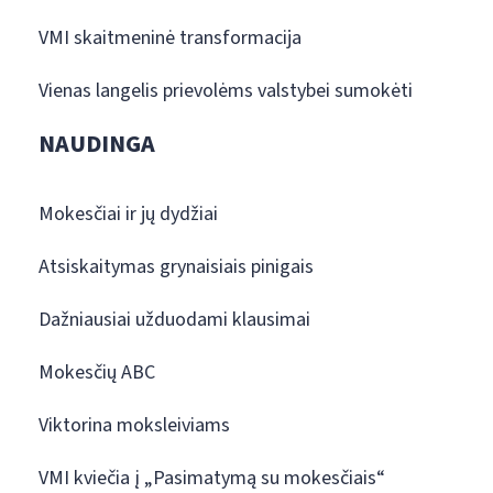
VMI skaitmeninė transformacija
Vienas langelis prievolėms valstybei sumokėti
NAUDINGA
Mokesčiai ir jų dydžiai
Atsiskaitymas grynaisiais pinigais
Dažniausiai užduodami klausimai
Mokesčių ABC
Viktorina moksleiviams
VMI kviečia į „Pasimatymą su mokesčiais“