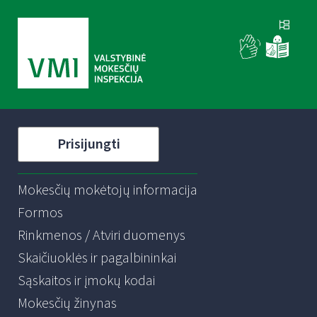
Prisijungti
Mokesčių mokėtojų informacija
Formos
Rinkmenos / Atviri duomenys
Skaičiuoklės ir pagalbininkai
Sąskaitos ir įmokų kodai
Mokesčių žinynas