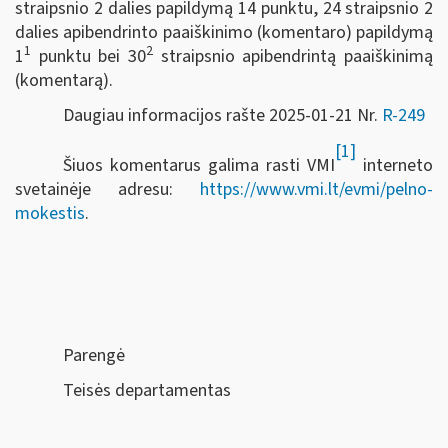
straipsnio 2 dalies papildymą 14 punktu, 24 straipsnio 2
dalies apibendrinto paaiškinimo (komentaro) papildymą
1
2
1
punktu bei 30
straipsnio apibendrintą paaiškinimą
(komentarą).
Daugiau informacijos rašte 2025-01-21 Nr.
R-249
[1]
Šiuos komentarus galima rasti VMI
interneto
svetainėje adresu:
https://www.vmi.lt/evmi/pelno-
mokestis
.
Parengė
Teisės departamentas