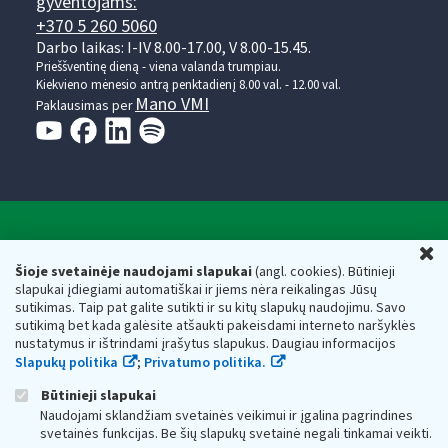
gyventojams:
+370 5 260 5060
Darbo laikas: I-IV 8.00-17.00, V 8.00-15.45.
Prieššventinę dieną - viena valanda trumpiau.
Kiekvieno mėnesio antrą penktadienį 8.00 val. - 12.00 val.
Mano VMI
Paklausimas per
Valstybinė mokesčių inspekcija prie Lietuvos
U
Respublikos finansų ministerijos
Šioje svetainėje naudojami slapukai
(angl. cookies). Būtinieji
slapukai įdiegiami automatiškai ir jiems nėra reikalingas Jūsų
Biudžetinė įstaiga. Juridinio asmens kodas — 188659752,
sutikimas. Taip pat galite sutikti ir su kitų slapukų naudojimu. Savo
adresas: Vasario 16-osios g. 14, 01107 Vilnius, Lietuva, el.paštas:
sutikimą bet kada galėsite atšaukti pakeisdami interneto naršyklės
vmi@vmi.lt
, E. pristatymo dėžutės adresas 188659752
nustatymus ir ištrindami įrašytus slapukus. Daugiau informacijos
Duomenys apie Valstybinę mokesčių inspekciją prie Lietuvos
Slapukų politika
;
Privatumo politika.
Respublikos finansų ministerijos kaupiami ir saugomi Juridinių
asmenų registre
Būtinieji slapukai
Naudojami sklandžiam svetainės veikimui ir įgalina pagrindines
svetainės funkcijas. Be šių slapukų svetainė negali tinkamai veikti.