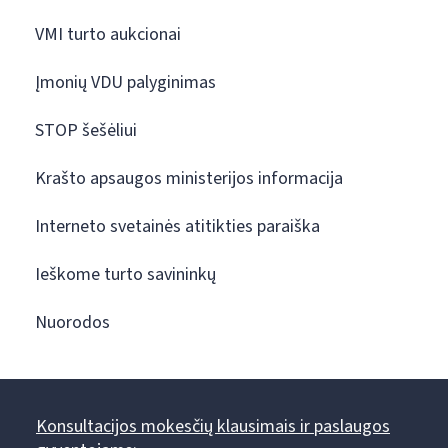
VMI turto aukcionai
Įmonių VDU palyginimas
STOP šešėliui
Krašto apsaugos ministerijos informacija
Interneto svetainės atitikties paraiška
Ieškome turto savininkų
Nuorodos
Konsultacijos mokesčių klausimais ir paslaugos