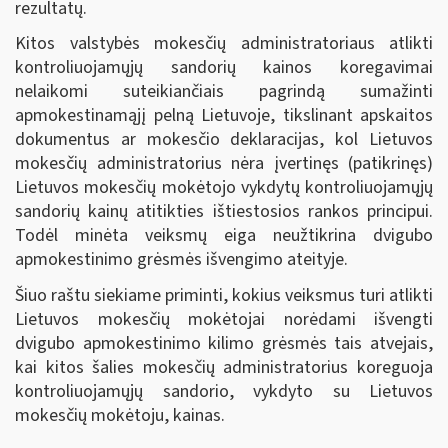
rezultatų.
Kitos valstybės mokesčių administratoriaus atlikti
kontroliuojamųjų sandorių kainos koregavimai
nelaikomi suteikiančiais pagrindą sumažinti
apmokestinamąjį pelną Lietuvoje, tikslinant apskaitos
dokumentus ar mokesčio deklaracijas, kol Lietuvos
mokesčių administratorius nėra įvertinęs (patikrinęs)
Lietuvos mokesčių mokėtojo vykdytų kontroliuojamųjų
sandorių kainų atitikties ištiestosios rankos principui.
Todėl minėta veiksmų eiga neužtikrina dvigubo
apmokestinimo grėsmės išvengimo ateityje.
Šiuo raštu siekiame priminti, kokius veiksmus turi atlikti
Lietuvos mokesčių mokėtojai norėdami išvengti
dvigubo apmokestinimo kilimo grėsmės tais atvejais,
kai kitos šalies mokesčių administratorius koreguoja
kontroliuojamųjų sandorio, vykdyto su Lietuvos
mokesčių mokėtoju, kainas.