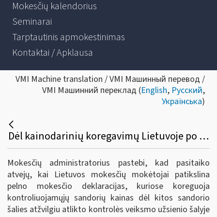
Mokesčių kalendorius
Seminarai
Tarptautinis apmokestinimas
Kontaktai / Apklausa
VMI Machine translation / VMI Машинный перевод /
VMI Машинний переклад (
English
,
Русский
,
Українська
)
Dėl kainodarinių koregavimų Lietuvoje po kontrahento šalyje atlikto mokestinio patikrinimo
Mokesčių administratorius pastebi, kad pasitaiko
atvejų, kai Lietuvos mokesčių mokėtojai patikslina
pelno mokesčio deklaracijas, kuriose koreguoja
kontroliuojamųjų sandorių kainas dėl kitos sandorio
šalies atžvilgiu atlikto kontrolės veiksmo užsienio šalyje