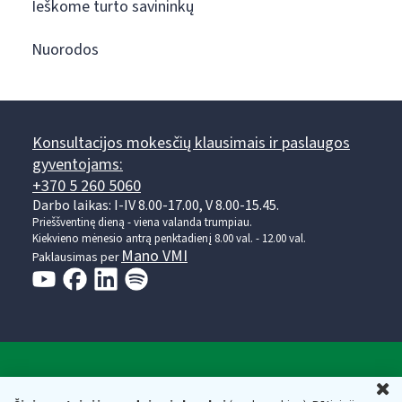
Ieškome turto savininkų
Nuorodos
Konsultacijos mokesčių klausimais ir paslaugos
gyventojams:
+370 5 260 5060
Darbo laikas: I-IV 8.00-17.00, V 8.00-15.45.
Prieššventinę dieną - viena valanda trumpiau.
Kiekvieno mėnesio antrą penktadienį 8.00 val. - 12.00 val.
Mano VMI
Paklausimas per
Valstybinė mokesčių inspekcija prie Lietuvos
U