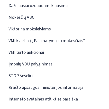
Dažniausiai užduodami klausimai
Mokesčių ABC
Viktorina moksleiviams
VMI kviečia į „Pasimatymą su mokesčiais“
VMI turto aukcionai
Įmonių VDU palyginimas
STOP šešėliui
Krašto apsaugos ministerijos informacija
Interneto svetainės atitikties paraiška