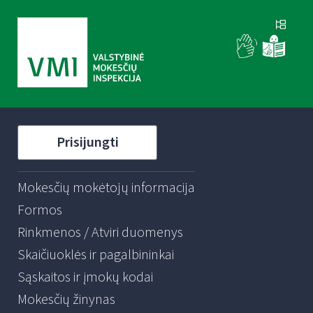
Prisijungti
Mokesčių mokėtojų informacija
Formos
Rinkmenos / Atviri duomenys
Skaičiuoklės ir pagalbininkai
Sąskaitos ir įmokų kodai
Mokesčių žinynas