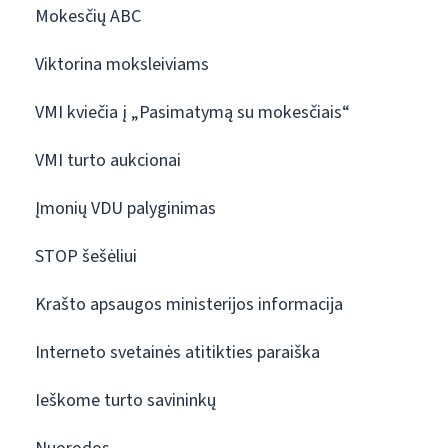
Mokesčių ABC
Viktorina moksleiviams
VMI kviečia į „Pasimatymą su mokesčiais“
VMI turto aukcionai
Įmonių VDU palyginimas
STOP šešėliui
Krašto apsaugos ministerijos informacija
Interneto svetainės atitikties paraiška
Ieškome turto savininkų