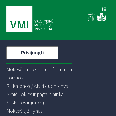
Prisijungti
Mokesčių mokėtojų informacija
Formos
Rinkmenos / Atviri duomenys
Skaičiuoklės ir pagalbininkai
Sąskaitos ir įmokų kodai
Mokesčių žinynas