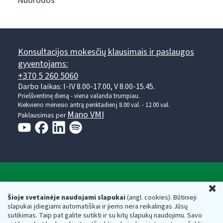
Nuorodos
Konsultacijos mokesčių klausimais ir paslaugos
gyventojams:
+370 5 260 5060
Darbo laikas: I-IV 8.00-17.00, V 8.00-15.45.
Prieššventinę dieną - viena valanda trumpiau.
Kiekvieno mėnesio antrą penktadienį 8.00 val. - 12.00 val.
Mano VMI
Paklausimas per
Valstybinė mokesčių inspekcija prie Lietuvos
U
Respublikos finansų ministerijos
Šioje svetainėje naudojami slapukai
(angl. cookies). Būtinieji
slapukai įdiegiami automatiškai ir jiems nėra reikalingas Jūsų
Biudžetinė įstaiga. Juridinio asmens kodas — 188659752,
sutikimas. Taip pat galite sutikti ir su kitų slapukų naudojimu. Savo
adresas: Vasario 16-osios g. 14, 01107 Vilnius, Lietuva, el.paštas: