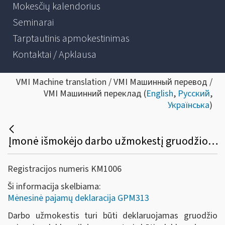
Mokesčių kalendorius
Seminarai
Tarptautinis apmokestinimas
Kontaktai / Apklausa
VMI Machine translation / VMI Машинный перевод /
VMI Машинний переклад (
English
,
Русский
,
Українська
)
Įmonė išmokėjo darbo užmokestį gruodžio 31 d. į gyventojo sąskaitą pinigai įskaityti sausio 2 d. Kokio mėnesio mėnesinė deklaracija turi būti teikiama: gruodžio ar sausio?
Registracijos numeris KM1006
Ši informacija skelbiama:
Mėnesinė pajamų deklaracija GPM313
Darbo užmokestis turi būti deklaruojamas gruodžio