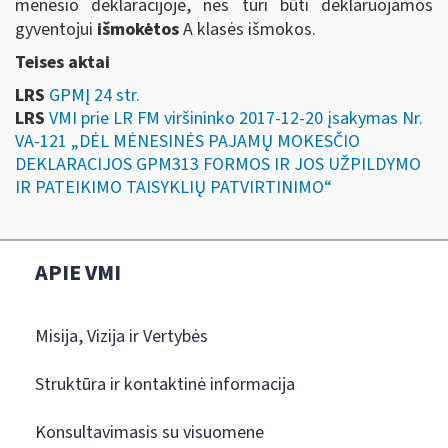
mėnesio deklaracijoje, nes turi būti deklaruojamos
gyventojui
išmokėtos
A klasės išmokos.
Teises aktai
LRS
GPMĮ 24 str.
LRS
VMI prie LR FM viršininko 2017-12-20 įsakymas Nr.
VA-121 „DĖL MĖNESINĖS PAJAMŲ MOKESČIO
DEKLARACIJOS GPM313 FORMOS IR JOS UŽPILDYMO
IR PATEIKIMO TAISYKLIŲ PATVIRTINIMO“
APIE VMI
Misija, Vizija ir Vertybės
Struktūra ir kontaktinė informacija
Konsultavimasis su visuomene