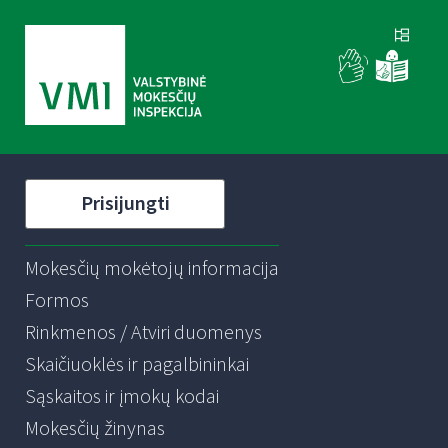
Prisijungti
Mokesčių mokėtojų informacija
Formos
Rinkmenos / Atviri duomenys
Skaičiuoklės ir pagalbininkai
Sąskaitos ir įmokų kodai
Mokesčių žinynas