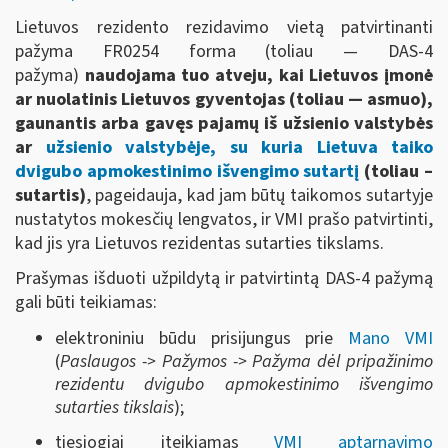
Lietuvos rezidento rezidavimo vietą patvirtinanti
pažyma FR0254 forma (toliau — DAS-4
pažyma)
naudojama tuo atveju, kai Lietuvos įmonė
ar nuolatinis Lietuvos gyventojas (toliau — asmuo),
gaunantis arba gavęs pajamų iš užsienio valstybės
ar
užsienio valstybėje, su kuria Lietuva taiko
dvigubo apmokestinimo išvengimo sutartį
(toliau –
sutartis)
, pageidauja, kad jam būtų taikomos sutartyje
nustatytos mokesčių lengvatos, ir VMI prašo patvirtinti,
kad jis yra Lietuvos rezidentas sutarties tikslams.
Prašymas išduoti užpildytą ir patvirtintą DAS-4 pažymą
gali būti teikiamas:
elektroniniu būdu prisijungus prie
Mano VMI
(
Paslaugos -> Pažymos -> Pažyma dėl pripažinimo
rezidentu dvigubo apmokestinimo išvengimo
sutarties tikslais
);
tiesiogiai įteikiamas
VMI aptarnavimo