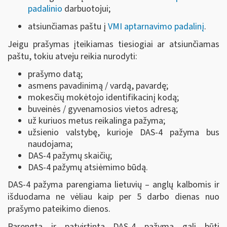
padalinio
darbuotojui;
atsiunčiamas paštu į
VMI aptarnavimo padalinį
.
Jeigu prašymas įteikiamas tiesiogiai ar atsiunčiamas
paštu, tokiu atveju reikia nurodyti:
prašymo datą;
asmens pavadinimą / vardą, pavardę;
mokesčių mokėtojo identifikacinį kodą;
buveinės / gyvenamosios vietos adresą;
už kuriuos metus reikalinga pažyma;
užsienio valstybę, kurioje DAS-4 pažyma bus
naudojama;
DAS-4 pažymų skaičių;
DAS-4 pažymų atsiėmimo būdą.
DAS-4 pažyma parengiama lietuvių – anglų kalbomis ir
išduodama ne vėliau kaip per 5 darbo dienas nuo
prašymo pateikimo dienos.
Parengta ir patvirtinta DAS-4 pažyma gali būti