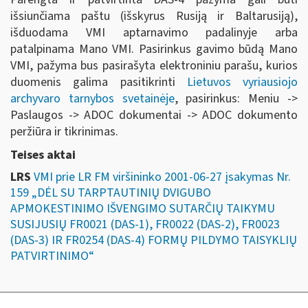
išsiunčiama paštu (išskyrus Rusiją ir Baltarusiją),
išduodama VMI aptarnavimo padalinyje arba
patalpinama Mano VMI. Pasirinkus gavimo būdą Mano
VMI, pažyma bus pasirašyta elektroniniu parašu, kurios
duomenis galima pasitikrinti
Lietuvos vyriausiojo
archyvaro tarnybos svetainėje
, pasirinkus: Meniu ->
Paslaugos -> ADOC dokumentai -> ADOC dokumento
peržiūra ir tikrinimas.
Teises aktai
LRS
VMI prie LR FM viršininko 2001-06-27 įsakymas Nr.
159 „DĖL SU TARPTAUTINIŲ DVIGUBO
APMOKESTINIMO IŠVENGIMO SUTARČIŲ TAIKYMU
SUSIJUSIŲ FR0021 (DAS-1), FR0022 (DAS-2), FR0023
(DAS-3) IR FR0254 (DAS-4) FORMŲ PILDYMO TAISYKLIŲ
PATVIRTINIMO“