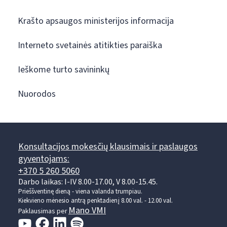
Krašto apsaugos ministerijos informacija
Interneto svetainės atitikties paraiška
Ieškome turto savininkų
Nuorodos
Konsultacijos mokesčių klausimais ir paslaugos
gyventojams:
+370 5 260 5060
Darbo laikas: I-IV 8.00-17.00, V 8.00-15.45.
Prieššventinę dieną - viena valanda trumpiau.
Kiekvieno mėnesio antrą penktadienį 8.00 val. - 12.00 val.
Mano VMI
Paklausimas per