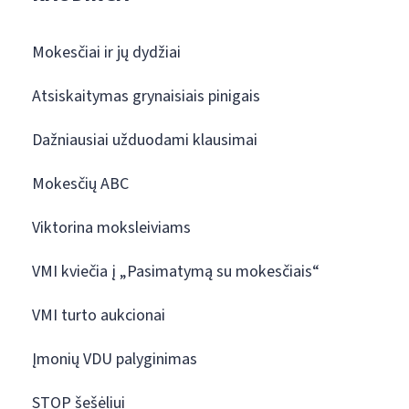
Mokesčiai ir jų dydžiai
Atsiskaitymas grynaisiais pinigais
Dažniausiai užduodami klausimai
Mokesčių ABC
Viktorina moksleiviams
VMI kviečia į „Pasimatymą su mokesčiais“
VMI turto aukcionai
Įmonių VDU palyginimas
STOP šešėliui