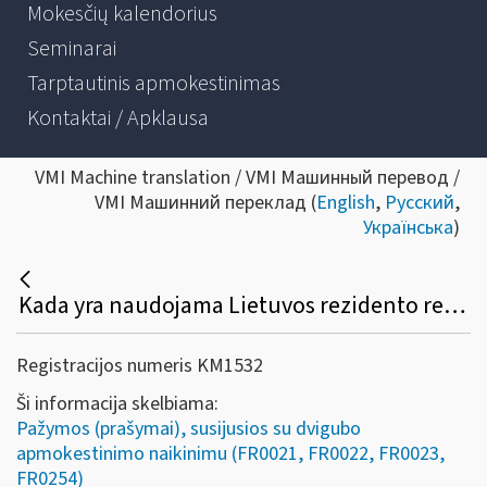
Mokesčių kalendorius
Seminarai
Tarptautinis apmokestinimas
Kontaktai / Apklausa
VMI Machine translation / VMI Машинный перевод /
VMI Машинний переклад (
English
,
Русский
,
Українська
)
Kada yra naudojama Lietuvos rezidento rezidavimo vietą patvirtinanti pažyma (DAS-4) ir kokia jos išdavimo tvarka?
Registracijos numeris KM1532
Ši informacija skelbiama:
Pažymos (prašymai), susijusios su dvigubo
apmokestinimo naikinimu (FR0021, FR0022, FR0023,
FR0254)