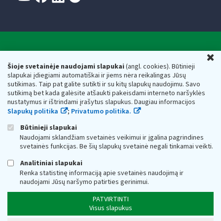
Valstybinė mokesčių inspekcija prie Lietuvos
U
Respublikos finansų ministerijos
Šioje svetainėje naudojami slapukai
(angl. cookies). Būtinieji
slapukai įdiegiami automatiškai ir jiems nėra reikalingas Jūsų
Biudžetinė įstaiga. Juridinio asmens kodas — 188659752,
sutikimas. Taip pat galite sutikti ir su kitų slapukų naudojimu. Savo
adresas: Vasario 16-osios g. 14, 01107 Vilnius, Lietuva, el.paštas:
sutikimą bet kada galėsite atšaukti pakeisdami interneto naršyklės
vmi@vmi.lt
, E. pristatymo dėžutės adresas 188659752
nustatymus ir ištrindami įrašytus slapukus. Daugiau informacijos
Duomenys apie Valstybinę mokesčių inspekciją prie Lietuvos
Slapukų politika
;
Privatumo politika.
Respublikos finansų ministerijos kaupiami ir saugomi Juridinių
asmenų registre
Būtinieji slapukai
Naudojami sklandžiam svetainės veikimui ir įgalina pagrindines
svetainės funkcijas. Be šių slapukų svetainė negali tinkamai veikti.
Analitiniai slapukai
Renka statistinę informaciją apie svetainės naudojimą ir
naudojami Jūsų naršymo patirties gerinimui.
PATVIRTINTI
Visus slapukus