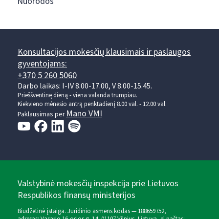
Nuorodos
Konsultacijos mokesčių klausimais ir paslaugos
gyventojams:
+370 5 260 5060
Darbo laikas: I-IV 8.00-17.00, V 8.00-15.45.
Prieššventinę dieną - viena valanda trumpiau.
Kiekvieno mėnesio antrą penktadienį 8.00 val. - 12.00 val.
Mano VMI
Paklausimas per
Valstybinė mokesčių inspekcija prie Lietuvos
Respublikos finansų ministerijos
Biudžetinė įstaiga. Juridinio asmens kodas — 188659752,
adresas: Vasario 16-osios g. 14, 01107 Vilnius, Lietuva, el.paštas: