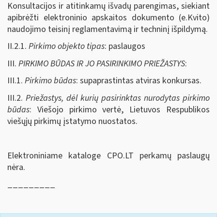
Konsultacijos ir atitinkamų išvadų parengimas, siekiant
apibrėžti elektroninio apskaitos dokumento (e.Kvito)
naudojimo teisinį reglamentavimą ir techninį išpildymą.
II.2.1.
Pirkimo objekto tipas
: paslaugos
III.
PIRKIMO BŪDAS IR JO PASIRINKIMO PRIEŽASTYS
:
III.1.
Pirkimo būdas
: supaprastintas atviras konkursas.
III.2.
Priežastys, dėl kurių pasirinktas nurodytas pirkimo
būdas
: Viešojo pirkimo vertė, Lietuvos Respublikos
viešųjų pirkimų įstatymo nuostatos.
Elektroniniame kataloge CPO.LT perkamų paslaugų
nėra.
_________