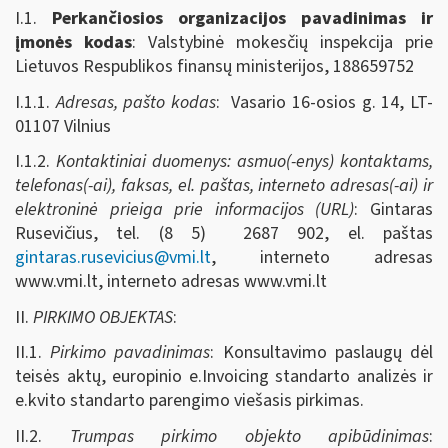
I.1.
Perkančiosios organizacijos pavadinimas ir
įmonės kodas
: Valstybinė mokesčių inspekcija prie
Lietuvos Respublikos finansų ministerijos, 188659752
I.1.1.
Adresas, pašto kodas
: Vasario 16-osios g. 14, LT-
01107 Vilnius
I.1.2.
Kontaktiniai duomenys: asmuo(-enys) kontaktams,
telefonas(-ai), faksas, el. paštas, interneto adresas(-ai) ir
elektroninė prieiga prie informacijos (URL)
: Gintaras
Rusevičius, tel. (8 5) 2687 902, el. paštas
gintaras.rusevicius@vmi.lt
, interneto adresas
www.vmi.lt, interneto adresas www.vmi.lt
II.
PIRKIMO OBJEKTAS
:
II.1.
Pirkimo pavadinimas
: Konsultavimo paslaugų dėl
teisės aktų, europinio e.Invoicing standarto analizės ir
e.kvito standarto parengimo viešasis pirkimas.
II.2.
Trumpas pirkimo objekto apibūdinimas
: