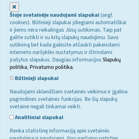
Uždaryti
Šioje svetainėje naudojami slapukai
(angl.
cookies). Būtinieji slapukai įdiegiami automatiškai
ir jiems nėra reikalingas Jūsų sutikimas. Taip pat
galite sutikti ir su kitų slapukų naudojimu. Savo
sutikimą bet kada galėsite atšaukti pakeisdami
interneto naršyklės nustatymus ir ištrindami
įrašytus slapukus. Daugiau informacijos
Slapukų
politika
;
Privatumo politika.
Būtinieji slapukai
Naudojami sklandžiam svetainės veikimui ir įgalina
pagrindines svetainės funkcijas. Be šių slapukų
svetainė negali tinkamai veikti.
Analitiniai slapukai
Renka statistinę informaciją apie svetainės
naudojimą ir naudojami Jūsų naršymo patirties