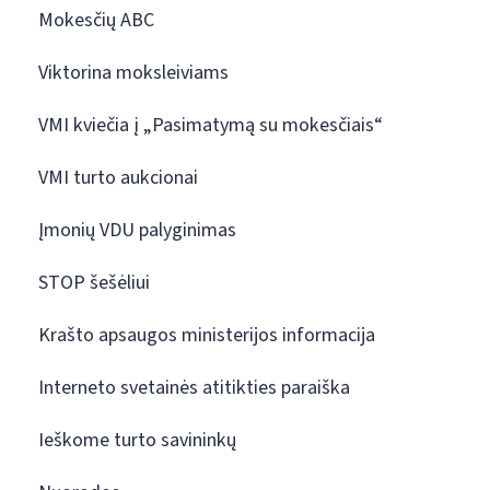
Mokesčių ABC
Viktorina moksleiviams
VMI kviečia į „Pasimatymą su mokesčiais“
VMI turto aukcionai
Įmonių VDU palyginimas
STOP šešėliui
Krašto apsaugos ministerijos informacija
Interneto svetainės atitikties paraiška
Ieškome turto savininkų