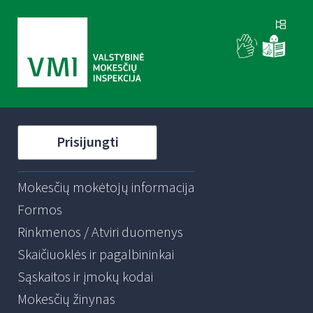
Prisijungti
Mokesčių mokėtojų informacija
Formos
Rinkmenos / Atviri duomenys
Skaičiuoklės ir pagalbininkai
Sąskaitos ir įmokų kodai
Mokesčių žinynas