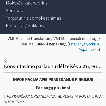
Mokesčių kalendorius
Seminarai
Tarptautinis apmokestinimas
Kontaktai / Apklausa
VMI Machine translation / VMI Машинный перевод /
VMI Машинний переклад (
English
,
Русский
,
Українська
)
Konsultavimo paslaugų dėl teisės aktų, europinio e.Invoicing standarto analizės ir e.kvito standarto parengimo viešasis pirkimas
INFORMACIJA APIE PRADEDAMUS PIRKIMUS
Paslaugų pirkimai
I.
PERKANČIOJI ORGANIZACIJA, ADRESAS IR KONTAKTINIAI
DUOMENYS
: