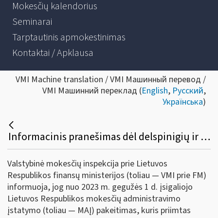
Mokesčių kalendorius
Seminarai
Tarptautinis apmokestinimas
Kontaktai / Apklausa
VMI Machine translation / VMI Машинный перевод /
VMI Машинний переклад (
English
,
Русский
,
Українська
)
Informacinis pranešimas dėl delspinigių ir palūkanų dydžio
Valstybinė mokesčių inspekcija prie Lietuvos
Respublikos finansų ministerijos (toliau — VMI prie FM)
informuoja, jog nuo 2023 m. gegužės 1 d. įsigaliojo
Lietuvos Respublikos mokesčių administravimo
įstatymo (toliau — MAĮ) pakeitimas, kuris priimtas