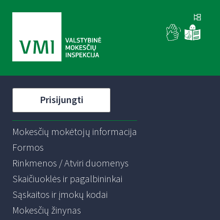
Prisijungti
Mokesčių mokėtojų informacija
Formos
Rinkmenos / Atviri duomenys
Skaičiuoklės ir pagalbininkai
Sąskaitos ir įmokų kodai
Mokesčių žinynas