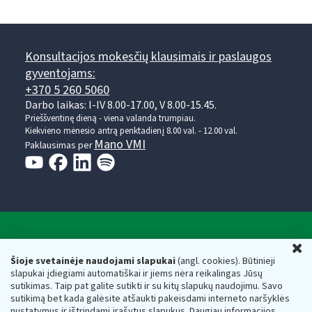
Konsultacijos mokesčių klausimais ir paslaugos
gyventojams:
+370 5 260 5060
Darbo laikas: I-IV 8.00-17.00, V 8.00-15.45.
Prieššventinę dieną - viena valanda trumpiau.
Kiekvieno mėnesio antrą penktadienį 8.00 val. - 12.00 val.
Mano VMI
Paklausimas per
Valstybinė mokesčių inspekcija prie Lietuvos
U
Respublikos finansų ministerijos
Šioje svetainėje naudojami slapukai
(angl. cookies). Būtinieji
slapukai įdiegiami automatiškai ir jiems nėra reikalingas Jūsų
Biudžetinė įstaiga. Juridinio asmens kodas — 188659752,
sutikimas. Taip pat galite sutikti ir su kitų slapukų naudojimu. Savo
adresas: Vasario 16-osios g. 14, 01107 Vilnius, Lietuva, el.paštas:
sutikimą bet kada galėsite atšaukti pakeisdami interneto naršyklės
vmi@vmi.lt
, E. pristatymo dėžutės adresas 188659752
nustatymus ir ištrindami įrašytus slapukus. Daugiau informacijos