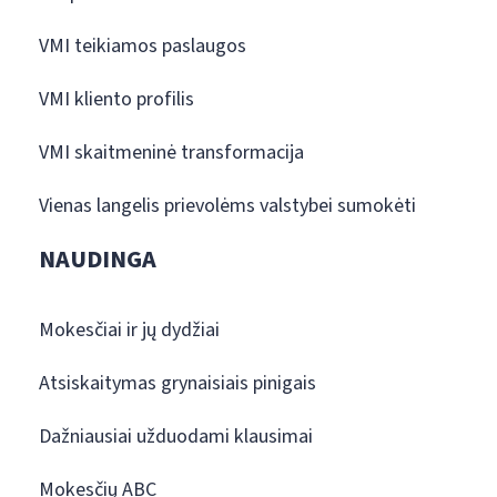
VMI teikiamos paslaugos
VMI kliento profilis
VMI skaitmeninė transformacija
Vienas langelis prievolėms valstybei sumokėti
NAUDINGA
Mokesčiai ir jų dydžiai
Atsiskaitymas grynaisiais pinigais
Dažniausiai užduodami klausimai
Mokesčių ABC