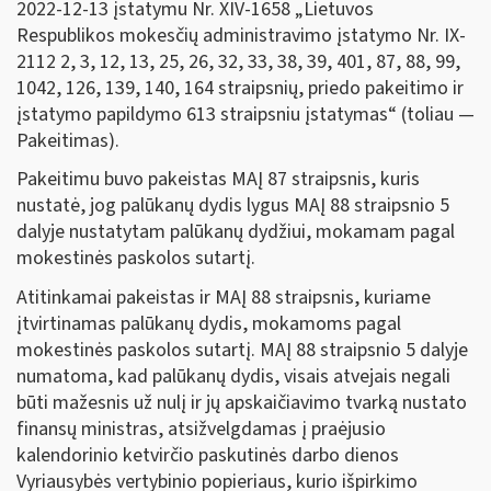
2022-12-13 įstatymu Nr. XIV-1658 „Lietuvos
Respublikos mokesčių administravimo įstatymo Nr. IX-
2112 2, 3, 12, 13, 25, 26, 32, 33, 38, 39, 401, 87, 88, 99,
1042, 126, 139, 140, 164 straipsnių, priedo pakeitimo ir
įstatymo papildymo 613 straipsniu įstatymas“ (toliau —
Pakeitimas).
Pakeitimu buvo pakeistas MAĮ 87 straipsnis, kuris
nustatė, jog palūkanų dydis lygus MAĮ 88 straipsnio 5
dalyje nustatytam palūkanų dydžiui, mokamam pagal
mokestinės paskolos sutartį.
Atitinkamai pakeistas ir MAĮ 88 straipsnis, kuriame
įtvirtinamas palūkanų dydis, mokamoms pagal
mokestinės paskolos sutartį. MAĮ 88 straipsnio 5 dalyje
numatoma, kad palūkanų dydis, visais atvejais negali
būti mažesnis už nulį ir jų apskaičiavimo tvarką nustato
finansų ministras, atsižvelgdamas į praėjusio
kalendorinio ketvirčio paskutinės darbo dienos
Vyriausybės vertybinio popieriaus, kurio išpirkimo