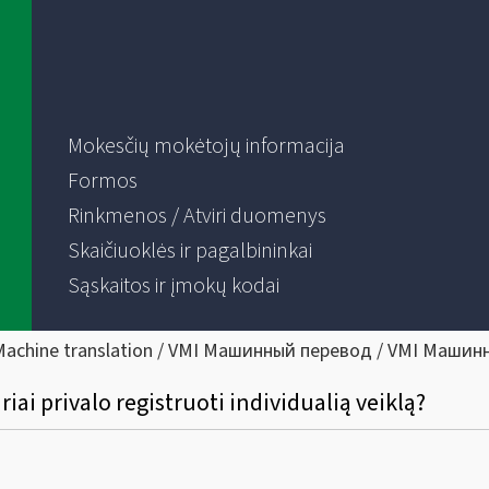
Mokesčių mokėtojų informacija
Formos
Rinkmenos / Atviri duomenys
Skaičiuoklės ir pagalbininkai
Sąskaitos ir įmokų kodai
Machine translation / VMI Машинный перевод / VMI Машин
riai privalo registruoti individualią veiklą?