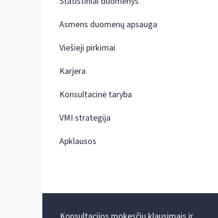
Statistiniai duomenys
Asmens duomenų apsauga
Viešieji pirkimai
Karjera
Konsultacinė taryba
VMI strategija
Apklausos
Konsultacijos mokesčių klausimais ir