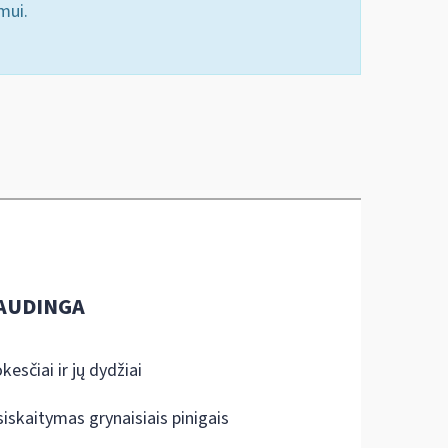
mui.
AUDINGA
kesčiai ir jų dydžiai
siskaitymas grynaisiais pinigais