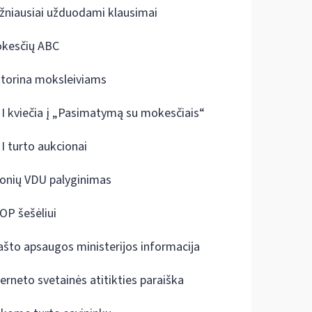
žniausiai užduodami klausimai
kesčių ABC
ktorina moksleiviams
I kviečia į „Pasimatymą su mokesčiais“
I turto aukcionai
onių VDU palyginimas
OP šešėliui
ašto apsaugos ministerijos informacija
terneto svetainės atitikties paraiška