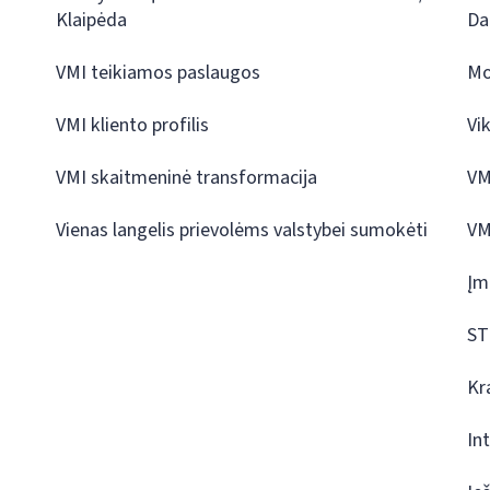
Klaipėda
Da
VMI teikiamos paslaugos
Mo
VMI kliento profilis
Vi
VMI skaitmeninė transformacija
VM
Vienas langelis prievolėms valstybei sumokėti
VM
Įm
ST
Kr
In