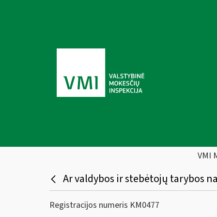
VMI 
Ar valdybos ir stebėtojų tarybos na
Registracijos numeris KM0477