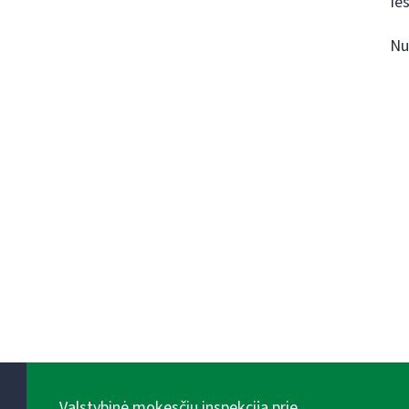
Ie
Nu
Valstybinė mokesčių inspekcija prie