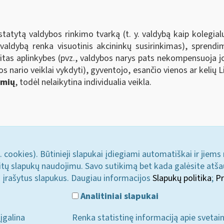
ustatytą valdybos rinkimo tvarką (t. y. valdybą kaip kolegi
valdybą renka visuotinis akcininkų susirinkimas), sprend
 kitas aplinkybes (pvz., valdybos narys pats nekompensuoja jo
os nario veiklai vykdyti), gyventojo, esančio vienos ar keli
ymių
, todėl nelaikytina individualia veikla.
. cookies). Būtinieji slapukai įdiegiami automatiškai ir jiems
u kitų slapukų naudojimu. Savo sutikimą bet kada galėsite atš
i įrašytus slapukus. Daugiau informacijos
Slapukų politika
;
Pr
Analitiniai slapukai
įgalina
Renka statistinę informaciją apie svetai