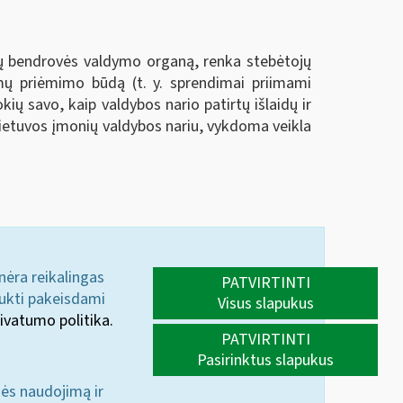
alų bendrovės valdymo organą, renka stebėtojų
imų priėmimo būdą (t. y. sprendimai priimami
kių savo, kaip valdybos nario patirtų išlaidų ir
ų Lietuvos įmonių valdybos nariu, vykdoma veikla
 nėra reikalingas
PATVIRTINTI
aukti pakeisdami
Visus slapukus
ivatumo politika.
PATVIRTINTI
Pasirinktus slapukus
nės naudojimą ir