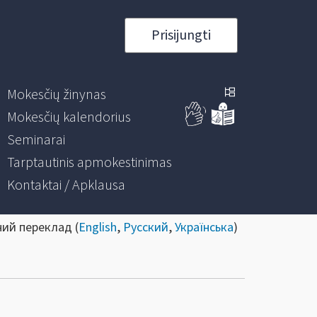
Prisijungti
Mokesčių žinynas
Mokesčių kalendorius
Seminarai
Tarptautinis apmokestinimas
Kontaktai / Apklausa
ний переклад (
English
,
Русский
,
Українська
)