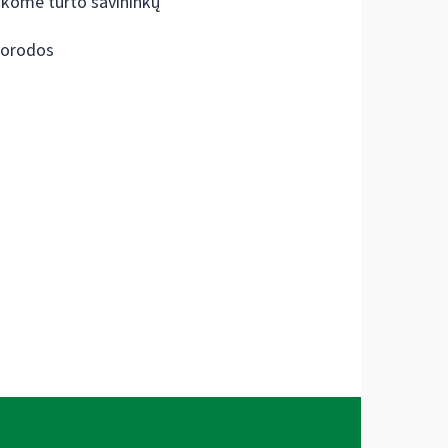
škome turto savininkų
orodos