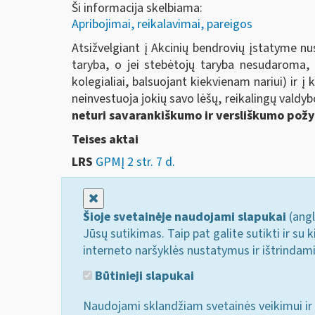
Ši informacija skelbiama:
Apribojimai, reikalavimai, pareigos
Atsižvelgiant į Akcinių bendrovių įstatyme n
taryba, o jei stebėtojų taryba nesudaroma, 
kolegialiai, balsuojant kiekvienam nariui) ir į
neinvestuoja jokių savo lėšų, reikalingų valdyb
neturi savarankiškumo ir versliškumo pož
Teises aktai
LRS
GPMĮ 2 str. 7 d.
Uždaryti
Šioje svetainėje naudojami slapukai
(angl
Jūsų sutikimas. Taip pat galite sutikti ir s
interneto naršyklės nustatymus ir ištrindam
Būtinieji slapukai
Naudojami sklandžiam svetainės veikimui ir 