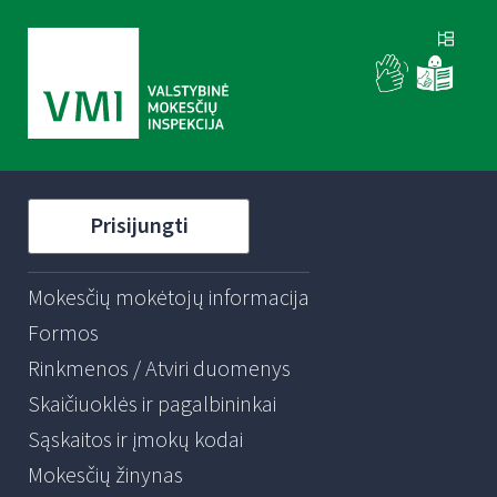
Prisijungti
Mokesčių mokėtojų informacija
Formos
Rinkmenos / Atviri duomenys
Skaičiuoklės ir pagalbininkai
Sąskaitos ir įmokų kodai
Mokesčių žinynas