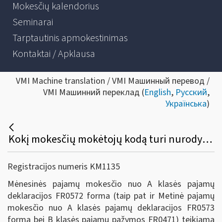
Mokesčių kalendorius
Seminarai
Tarptautinis apmokestinimas
Kontaktai / Apklausa
VMI Machine translation / VMI Машинный перевод /
VMI Машинний переклад (
English
,
Русский
,
Українська
)
Kokį mokesčių mokėtojų kodą turi nurodyti užsienio įmonės filialas, veikiantis Lietuvos Respublikoje per nuolatinę buveinę, teikdamas deklaracijas?
Registracijos numeris KM1135
Mėnesinės pajamų mokesčio nuo A klasės pajamų
deklaracijos FR0572 forma (taip pat ir Metinė pajamų
mokesčio nuo A klasės pajamų deklaracijos FR0573
forma bei B klasės pajamų pažymos FR0471) teikiama