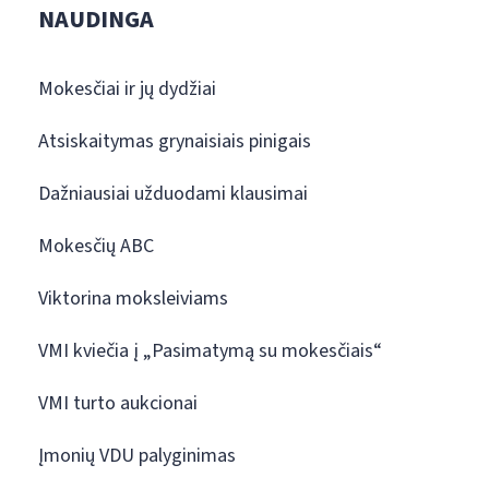
NAUDINGA
Mokesčiai ir jų dydžiai
Atsiskaitymas grynaisiais pinigais
Dažniausiai užduodami klausimai
Mokesčių ABC
Viktorina moksleiviams
VMI kviečia į „Pasimatymą su mokesčiais“
VMI turto aukcionai
Įmonių VDU palyginimas