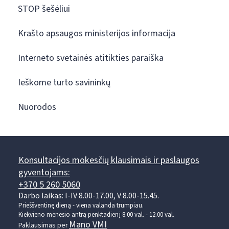
STOP šešėliui
Krašto apsaugos ministerijos informacija
Interneto svetainės atitikties paraiška
Ieškome turto savininkų
Nuorodos
Konsultacijos mokesčių klausimais ir paslaugos
gyventojams:
+370 5 260 5060
Darbo laikas: I-IV 8.00-17.00, V 8.00-15.45.
Prieššventinę dieną - viena valanda trumpiau.
Kiekvieno mėnesio antrą penktadienį 8.00 val. - 12.00 val.
Mano VMI
Paklausimas per