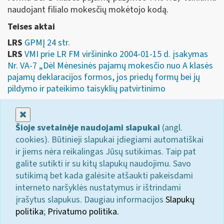
naudojant filialo mokesčių mokėtojo kodą.
Teises aktai
LRS
GPMĮ 24 str.
LRS
VMI prie LR FM viršininko 2004-01-15 d. įsakymas
Nr. VA-7 „Dėl Mėnesinės pajamų mokesčio nuo A klasės
pajamų deklaracijos formos, jos priedų formų bei jų
pildymo ir pateikimo taisyklių patvirtinimo
Uždaryti
Šioje svetainėje naudojami slapukai
(angl.
cookies). Būtinieji slapukai įdiegiami automatiškai
ir jiems nėra reikalingas Jūsų sutikimas. Taip pat
galite sutikti ir su kitų slapukų naudojimu. Savo
sutikimą bet kada galėsite atšaukti pakeisdami
interneto naršyklės nustatymus ir ištrindami
įrašytus slapukus. Daugiau informacijos
Slapukų
politika
;
Privatumo politika.