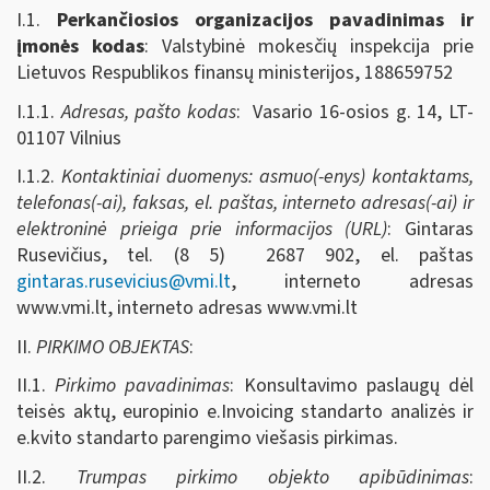
I.1.
Perkančiosios organizacijos pavadinimas ir
įmonės kodas
: Valstybinė mokesčių inspekcija prie
Lietuvos Respublikos finansų ministerijos, 188659752
I.1.1.
Adresas, pašto kodas
: Vasario 16-osios g. 14, LT-
01107 Vilnius
I.1.2.
Kontaktiniai duomenys: asmuo(-enys) kontaktams,
telefonas(-ai), faksas, el. paštas, interneto adresas(-ai) ir
elektroninė prieiga prie informacijos (URL)
: Gintaras
Rusevičius, tel. (8 5) 2687 902, el. paštas
gintaras.rusevicius@vmi.lt
, interneto adresas
www.vmi.lt, interneto adresas www.vmi.lt
II.
PIRKIMO OBJEKTAS
:
II.1.
Pirkimo pavadinimas
: Konsultavimo paslaugų dėl
teisės aktų, europinio e.Invoicing standarto analizės ir
e.kvito standarto parengimo viešasis pirkimas.
II.2.
Trumpas pirkimo objekto apibūdinimas
: