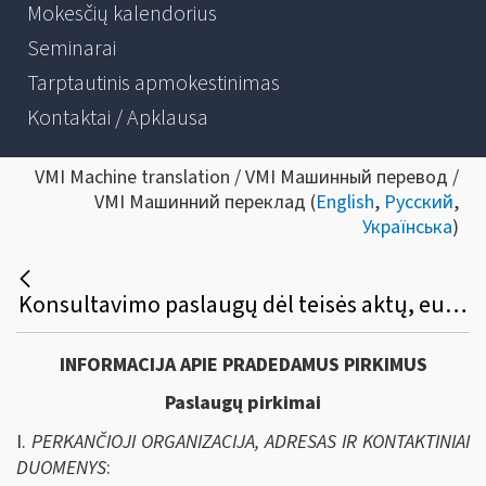
Mokesčių kalendorius
Seminarai
Tarptautinis apmokestinimas
Kontaktai / Apklausa
VMI Machine translation / VMI Машинный перевод /
VMI Машинний переклад (
English
,
Русский
,
Українська
)
Konsultavimo paslaugų dėl teisės aktų, europinio e.Invoicing standarto analizės ir e.kvito standarto parengimo viešasis pirkimas
INFORMACIJA APIE PRADEDAMUS PIRKIMUS
Paslaugų pirkimai
I.
PERKANČIOJI ORGANIZACIJA, ADRESAS IR KONTAKTINIAI
DUOMENYS
: