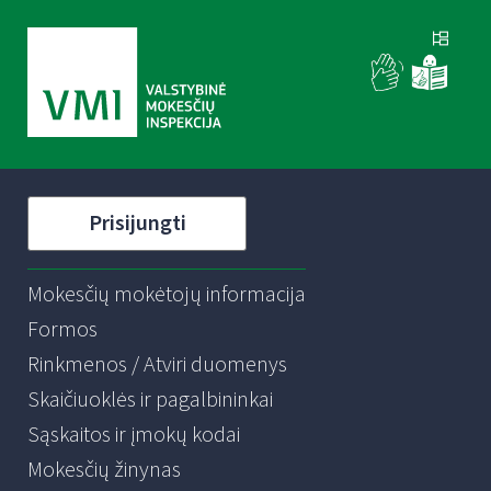
Prisijungti
Mokesčių mokėtojų informacija
Formos
Rinkmenos / Atviri duomenys
Skaičiuoklės ir pagalbininkai
Sąskaitos ir įmokų kodai
Mokesčių žinynas