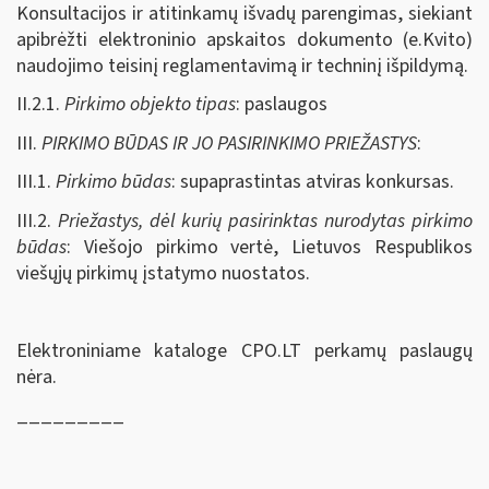
Konsultacijos ir atitinkamų išvadų parengimas, siekiant
apibrėžti elektroninio apskaitos dokumento (e.Kvito)
naudojimo teisinį reglamentavimą ir techninį išpildymą.
II.2.1.
Pirkimo objekto tipas
: paslaugos
III.
PIRKIMO BŪDAS IR JO PASIRINKIMO PRIEŽASTYS
:
III.1.
Pirkimo būdas
: supaprastintas atviras konkursas.
III.2.
Priežastys, dėl kurių pasirinktas nurodytas pirkimo
būdas
: Viešojo pirkimo vertė, Lietuvos Respublikos
viešųjų pirkimų įstatymo nuostatos.
Elektroniniame kataloge CPO.LT perkamų paslaugų
nėra.
_________