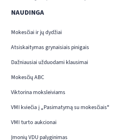
NAUDINGA
Mokesčiai ir jų dydžiai
Atsiskaitymas grynaisiais pinigais
Dažniausiai užduodami klausimai
Mokesčių ABC
Viktorina moksleiviams
VMI kviečia į „Pasimatymą su mokesčiais“
VMI turto aukcionai
Įmonių VDU palyginimas