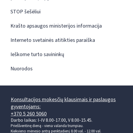
STOP šešėliui
Krašto apsaugos ministerijos informacija
Interneto svetainės atitikties paraiška
Ieškome turto savininkų
Nuorodos
Konsultacijos mokesčių klausimais ir paslaugos
gyventojams:
+370 5 260 5060
Darbo laikas: I-IV 8.00-17.00, V 8.00-15.45.
Prieššventinę dieną - viena valanda trumpiau.
Kiekvieno mėnesio antrą penktadienį 8.00 val. - 12.00 val.