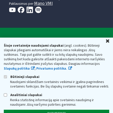
Mano VMI
Paklausimas per
Valstybinė mokesčių inspekcija prie Lietuvos
U
Respublikos finansų ministerijos
Šioje svetainėje naudojami slapukai
(angl. cookies). Būtinieji
slapukai įdiegiami automatiškai ir jiems nėra reikalingas Jūsų
Biudžetinė įstaiga. Juridinio asmens kodas — 188659752,
sutikimas. Taip pat galite sutikti ir su kitų slapukų naudojimu. Savo
adresas: Vasario 16-osios g. 14, 01107 Vilnius, Lietuva, el.paštas:
sutikimą bet kada galėsite atšaukti pakeisdami interneto naršyklės
vmi@vmi.lt
, E. pristatymo dėžutės adresas 188659752
nustatymus ir ištrindami įrašytus slapukus. Daugiau informacijos
Duomenys apie Valstybinę mokesčių inspekciją prie Lietuvos
Slapukų politika
;
Privatumo politika.
Respublikos finansų ministerijos kaupiami ir saugomi Juridinių
asmenų registre
Būtinieji slapukai
Naudojami sklandžiam svetainės veikimui ir įgalina pagrindines
svetainės funkcijas. Be šių slapukų svetainė negali tinkamai veikti.
Analitiniai slapukai
Renka statistinę informaciją apie svetainės naudojimą ir
naudojami Jūsų naršymo patirties gerinimui.