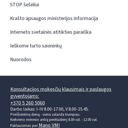
STOP šešėliui
Krašto apsaugos ministerijos informacija
Interneto svetainės atitikties paraiška
Ieškome turto savininkų
Nuorodos
Konsultacijos mokesčių klausimais ir paslaugos
gyventojams:
+370 5 260 5060
Darbo laikas: I-IV 8.00-17.00, V 8.00-15.45.
Prieššventinę dieną - viena valanda trumpiau.
Kiekvieno mėnesio antrą penktadienį 8.00 val. - 12.00 val.
Mano VMI
Paklausimas per