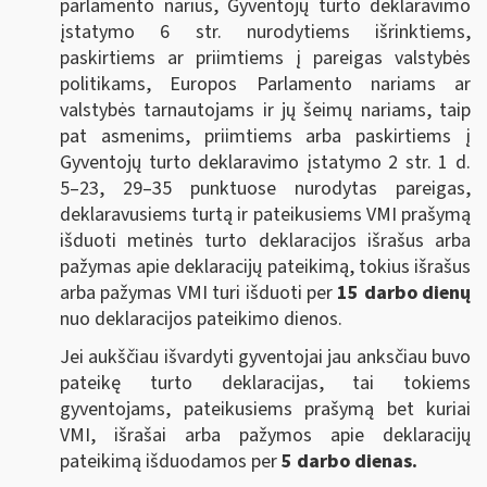
parlamento narius, Gyventojų turto deklaravimo
įstatymo 6 str. nurodytiems išrinktiems,
paskirtiems ar priimtiems į pareigas valstybės
politikams, Europos Parlamento nariams ar
valstybės tarnautojams ir jų šeimų nariams, taip
pat asmenims, priimtiems arba paskirtiems į
Gyventojų turto deklaravimo įstatymo 2 str. 1 d.
5–23, 29–35 punktuose nurodytas pareigas,
deklaravusiems turtą ir pateikusiems VMI prašymą
išduoti metinės turto deklaracijos išrašus arba
pažymas apie deklaracijų pateikimą, tokius išrašus
arba pažymas VMI turi išduoti per
15 darbo dienų
nuo deklaracijos pateikimo dienos.
Jei aukščiau išvardyti gyventojai jau anksčiau buvo
pateikę turto deklaracijas, tai tokiems
gyventojams, pateikusiems prašymą bet kuriai
VMI, išrašai arba pažymos apie deklaracijų
pateikimą išduodamos per
5 darbo dienas.