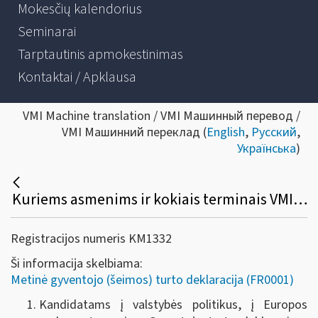
Mokesčių kalendorius
Seminarai
Tarptautinis apmokestinimas
Kontaktai / Apklausa
VMI Machine translation / VMI Машинный перевод /
VMI Машинний переклад (
English
,
Русский
,
Українська
)
Kuriems asmenims ir kokiais terminais VMI išduoda metinės turto deklaracijos duomenų išrašus arba pažymas apie deklaracijos pateikimą?
Registracijos numeris KM1332
Ši informacija skelbiama:
Metinė gyventojo (šeimos) turto deklaracija (FR0001)
Kandidatams į valstybės politikus, į Europos