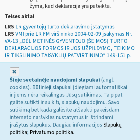
žyma, kad deklaracija yra pateikta.
Teises aktai
LRS
LR gyventojų turto deklaravimo įstatymas
LRS
VMI prie LR FM viršininko 2004-02-09 įsakymas Nr.
VA-13 „DĖL METINĖS GYVENTOJO (ŠEIMOS) TURTO
DEKLARACIJOS FORMOS IR JOS UŽPILDYMO, TEIKIMO
IR TIKSLINIMO TAISYKLIŲ PATVIRTINIMO“ 149-151 p.
Uždaryti
Šioje svetainėje naudojami slapukai
(angl.
cookies). Būtinieji slapukai įdiegiami automatiškai
ir jiems nėra reikalingas Jūsų sutikimas. Taip pat
galite sutikti ir su kitų slapukų naudojimu. Savo
sutikimą bet kada galėsite atšaukti pakeisdami
interneto naršyklės nustatymus ir ištrindami
įrašytus slapukus. Daugiau informacijos
Slapukų
politika
;
Privatumo politika.