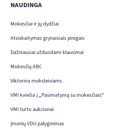
NAUDINGA
Mokesčiai ir jų dydžiai
Atsiskaitymas grynaisiais pinigais
Dažniausiai užduodami klausimai
Mokesčių ABC
Viktorina moksleiviams
VMI kviečia į „Pasimatymą su mokesčiais“
VMI turto aukcionai
Įmonių VDU palyginimas