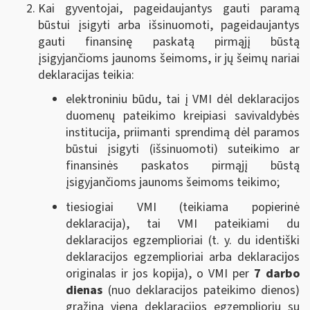
Kai gyventojai, pageidaujantys gauti paramą
būstui įsigyti arba išsinuomoti, pageidaujantys
gauti finansinę paskatą pirmąjį būstą
įsigyjančioms jaunoms šeimoms, ir jų šeimų nariai
deklaracijas teikia:
elektroniniu būdu, tai į VMI dėl deklaracijos
duomenų pateikimo kreipiasi savivaldybės
institucija, priimanti sprendimą dėl paramos
būstui įsigyti (išsinuomoti) suteikimo ar
finansinės paskatos pirmąjį būstą
įsigyjančioms jaunoms šeimoms teikimo;
tiesiogiai VMI (teikiama popierinė
deklaracija), tai VMI pateikiami du
deklaracijos egzemplioriai (t. y. du identiški
deklaracijos egzemplioriai arba deklaracijos
originalas ir jos kopija), o VMI per
7 darbo
dienas
(nuo deklaracijos pateikimo dienos)
grąžina vieną deklaracijos egzempliorių su