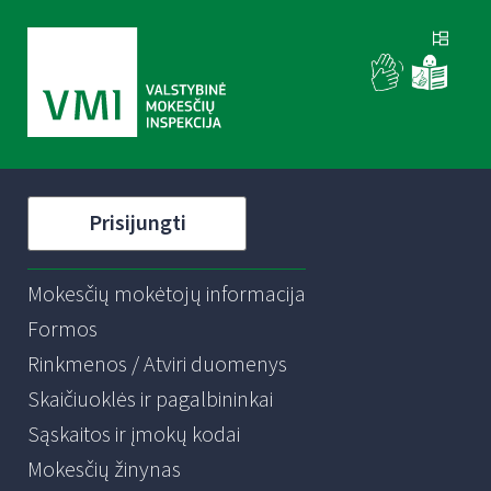
Prisijungti
Mokesčių mokėtojų informacija
Formos
Rinkmenos / Atviri duomenys
Skaičiuoklės ir pagalbininkai
Sąskaitos ir įmokų kodai
Mokesčių žinynas