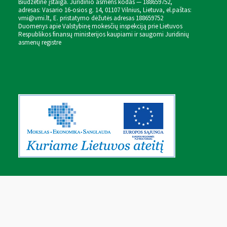
Biudžetinė įstaiga. Juridinio asmens kodas — 188659752,
adresas: Vasario 16-osios g. 14, 01107 Vilnius, Lietuva, el.paštas:
vmi@vmi.lt
, E. pristatymo dėžutės adresas 188659752
Duomenys apie Valstybinę mokesčių inspekciją prie Lietuvos
Respublikos finansų ministerijos kaupiami ir saugomi Juridinių
asmenų registre