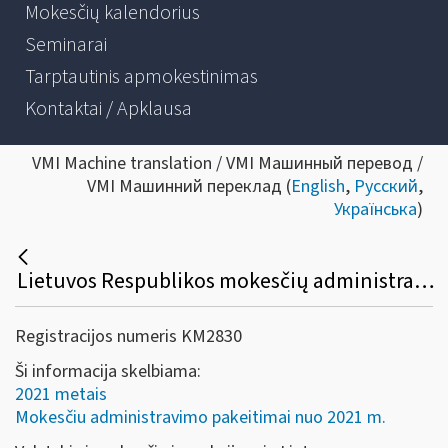
Mokesčių kalendorius
Seminarai
Tarptautinis apmokestinimas
Kontaktai / Apklausa
VMI Machine translation / VMI Машинный перевод /
VMI Машинний переклад (
English
,
Русский
,
Українська
)
Lietuvos Respublikos mokesčių administravimo įstatymo 14 ir 87 straipsnių pakeitimai
Registracijos numeris KM2830
Ši informacija skelbiama:
2021 metais
Mokesčiu administravimo pakeitimai nuo 2021 m.