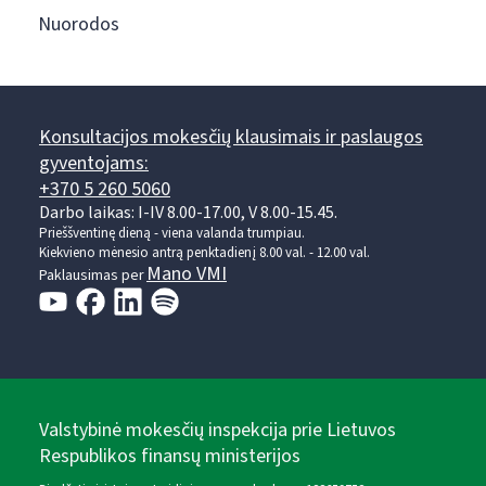
Nuorodos
Konsultacijos mokesčių klausimais ir paslaugos
gyventojams:
+370 5 260 5060
Darbo laikas: I-IV 8.00-17.00, V 8.00-15.45.
Prieššventinę dieną - viena valanda trumpiau.
Kiekvieno mėnesio antrą penktadienį 8.00 val. - 12.00 val.
Mano VMI
Paklausimas per
Valstybinė mokesčių inspekcija prie Lietuvos
Respublikos finansų ministerijos