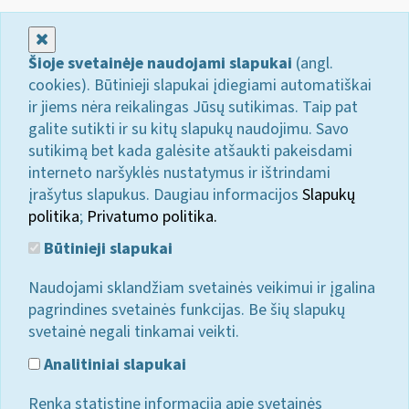
Uždaryti
Šioje svetainėje naudojami slapukai
(angl.
cookies). Būtinieji slapukai įdiegiami automatiškai
ir jiems nėra reikalingas Jūsų sutikimas. Taip pat
galite sutikti ir su kitų slapukų naudojimu. Savo
sutikimą bet kada galėsite atšaukti pakeisdami
interneto naršyklės nustatymus ir ištrindami
įrašytus slapukus. Daugiau informacijos
Slapukų
politika
;
Privatumo politika.
Būtinieji slapukai
Naudojami sklandžiam svetainės veikimui ir įgalina
pagrindines svetainės funkcijas. Be šių slapukų
svetainė negali tinkamai veikti.
Analitiniai slapukai
Renka statistinę informaciją apie svetainės