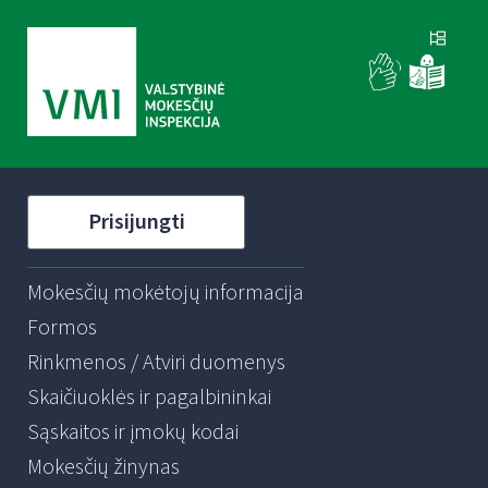
Prisijungti
Mokesčių mokėtojų informacija
Formos
Rinkmenos / Atviri duomenys
Skaičiuoklės ir pagalbininkai
Sąskaitos ir įmokų kodai
Mokesčių žinynas