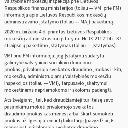
Valstybinė mokesčių inspekcija prie Lietuvos
Respublikos finansų ministerijos (toliau — VMI prie FM)
informuoja apie Lietuvos Respublikos mokesčių
administravimo įstatymo (toliau — MAĮ) pakeitimą.
2020 m. birželio 4 d. priimtas Lietuvos Respublikos
mokesčių administravimo įstatymo Nr. IX-2112 14 ir 87
straipsnių pakeitimo įstatymas (toliau — Įstatymas).
VMI prie FM informuoja, jog Įstatymu sudaryta
galimybė valstybinio socialinio draudimo
įmokas, privalomojo sveikatos draudimo įmokas ir kitų
mokesčių, administruojamų Valstybinės mokesčių
inspekcijos (toliau — VMI), tarpusavio įskaitymui
mokestinėms nepriemokoms ir skoloms padengti.
Atsižvelgiant į tai, kad draudžiamieji turi teisę savo
pasirinkimu mokėti privalomojo sveikatos
draudimo įmokas kas mėnesį arba iškart sumokėti
įmokas už ilgesnį ateinantį laikotarpį (pavyzdžiui, 6
mėnesius), privalomojo sveikatos draudimo