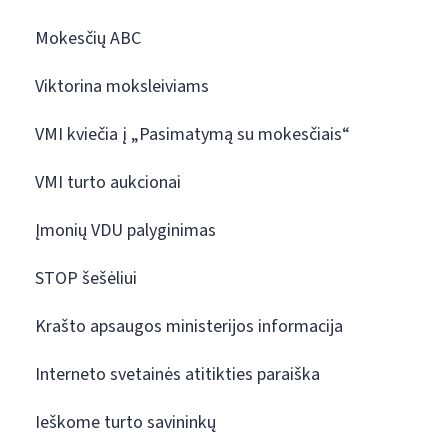
Mokesčių ABC
Viktorina moksleiviams
VMI kviečia į „Pasimatymą su mokesčiais“
VMI turto aukcionai
Įmonių VDU palyginimas
STOP šešėliui
Krašto apsaugos ministerijos informacija
Interneto svetainės atitikties paraiška
Ieškome turto savininkų