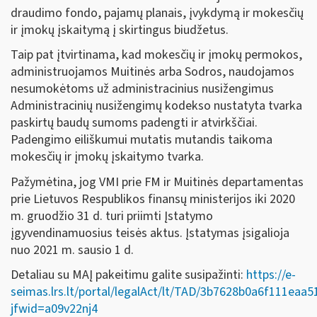
draudimo fondo, pajamų planais, įvykdymą ir mokesčių
ir įmokų įskaitymą į skirtingus biudžetus.
Taip pat įtvirtinama, kad mokesčių ir įmokų permokos,
administruojamos Muitinės arba Sodros, naudojamos
nesumokėtoms už administracinius nusižengimus
Administracinių nusižengimų kodekso nustatyta tvarka
paskirtų baudų sumoms padengti ir atvirkščiai.
Padengimo eiliškumui mutatis mutandis taikoma
mokesčių ir įmokų įskaitymo tvarka.
Pažymėtina, jog VMI prie FM ir Muitinės departamentas
prie Lietuvos Respublikos finansų ministerijos iki 2020
m. gruodžio 31 d. turi priimti Įstatymo
įgyvendinamuosius teisės aktus. Įstatymas įsigalioja
nuo 2021 m. sausio 1 d.
Detaliau su MAĮ pakeitimu galite susipažinti:
https://e-
seimas.lrs.lt/portal/legalAct/lt/TAD/3b7628b0a6f111eaa
jfwid=a09v22nj4