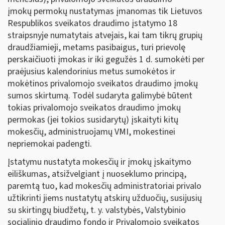
įmokų permokų nustatymas įmanomas tik Lietuvos
Respublikos sveikatos draudimo įstatymo 18
straipsnyje numatytais atvejais, kai tam tikrų grupių
draudžiamieji, metams pasibaigus, turi prievolę
perskaičiuoti įmokas ir iki gegužės 1 d. sumokėti per
praėjusius kalendorinius metus sumokėtos ir
mokėtinos privalomojo sveikatos draudimo įmokų
sumos skirtumą. Todėl sudaryta galimybė būtent
tokias privalomojo sveikatos draudimo įmokų
permokas (jei tokios susidarytų) įskaityti kitų
mokesčių, administruojamų VMI, mokestinei
nepriemokai padengti.
Įstatymu nustatyta mokesčių ir įmokų įskaitymo
eiliškumas, atsižvelgiant į nuoseklumo principą,
paremtą tuo, kad mokesčių administratoriai privalo
užtikrinti jiems nustatytų atskirų užduočių, susijusių
su skirtingų biudžetų, t. y. valstybės, Valstybinio
socialinio draudimo fondo ir Privalomojo sveikatos