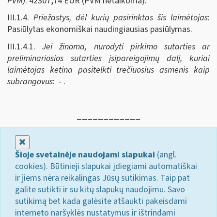
PVM)
: 42307,74 EUR (PVM netaikoma).
III.1.4.
Priežastys, dėl kurių pasirinktas šis laimėtojas
:
Pasiūlytas ekonomiškai naudingiausias pasiūlymas.
III.1.4.1.
Jei žinoma, nurodyti pirkimo sutarties ar
preliminariosios sutarties įsipareigojimų dalį, kuriai
laimėtojas ketina pasitelkti trečiuosius asmenis kaip
subrangovus
: - .
____________
Uždaryti
Šioje svetainėje naudojami slapukai
(angl.
cookies). Būtinieji slapukai įdiegiami automatiškai
ir jiems nėra reikalingas Jūsų sutikimas. Taip pat
galite sutikti ir su kitų slapukų naudojimu. Savo
sutikimą bet kada galėsite atšaukti pakeisdami
interneto naršyklės nustatymus ir ištrindami