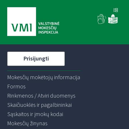
Prisijungti
Mokesčių mokėtojų informacija
Formos
Rinkmenos / Atviri duomenys
Skaičiuoklės ir pagalbininkai
Sąskaitos ir įmokų kodai
Mokesčių žinynas