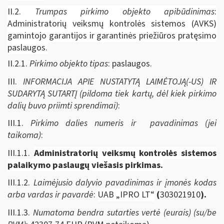
II.2.
Trumpas pirkimo objekto apibūdinimas
:
Administratorių veiksmų kontrolės sistemos (AVKS)
gamintojo garantijos ir garantinės priežiūros pratęsimo
paslaugos.
II.2.1.
Pirkimo objekto tipas
: paslaugos.
III.
INFORMACIJA APIE NUSTATYTĄ LAIMĖTOJĄ(-US) IR
SUDARYTĄ SUTARTĮ (pildoma tiek kartų, dėl kiek pirkimo
dalių buvo priimti sprendimai)
:
III.1.
Pirkimo dalies numeris ir pavadinimas (jei
taikoma)
:
III.1.1.
Administratorių veiksmų kontrolės sistemos
palaikymo paslaugų viešasis pirkimas.
III.1.2.
Laimėjusio dalyvio pavadinimas ir įmonės kodas
arba vardas ir pavardė
:
UAB „IPRO LT“
(
303021910
).
III.1.3.
Numatoma bendra sutarties vertė (eurais) (su/be