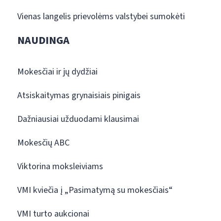
Vienas langelis prievolėms valstybei sumokėti
NAUDINGA
Mokesčiai ir jų dydžiai
Atsiskaitymas grynaisiais pinigais
Dažniausiai užduodami klausimai
Mokesčių ABC
Viktorina moksleiviams
VMI kviečia į „Pasimatymą su mokesčiais“
VMI turto aukcionai