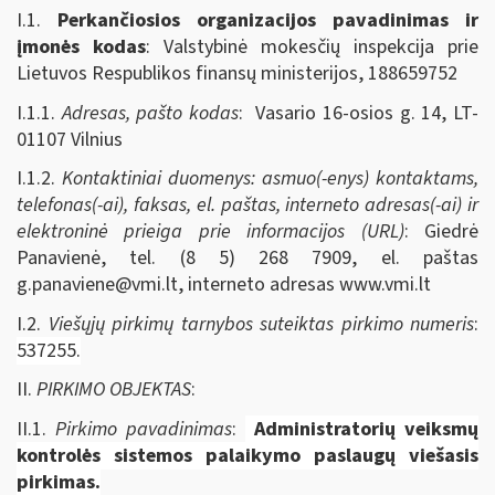
I.1.
Perkančiosios organizacijos pavadinimas ir
įmonės kodas
: Valstybinė mokesčių inspekcija prie
Lietuvos Respublikos finansų ministerijos, 188659752
I.1.1.
Adresas, pašto kodas
: Vasario 16-osios g. 14, LT-
01107 Vilnius
I.1.2.
Kontaktiniai duomenys: asmuo(-enys) kontaktams,
telefonas(-ai), faksas, el. paštas, interneto adresas(-ai) ir
elektroninė prieiga prie informacijos (URL)
: Giedrė
Panavienė, tel. (8 5) 268 7909, el. paštas
g.panaviene@vmi.lt
, interneto adresas www.vmi.lt
I.2.
Viešųjų pirkimų tarnybos suteiktas pirkimo numeris
:
537255
.
II.
PIRKIMO OBJEKTAS
:
II.1.
Pirkimo pavadinimas
:
Administratorių veiksmų
kontrolės sistemos palaikymo paslaugų viešasis
pirkimas.