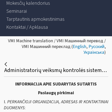
Mokesčių kalendorius
Seminarai
Tarptautinis apmokestinimas
Kontaktai / Apklausa
VMI Machine translation / VMI Машинный перевод /
VMI Машинний переклад (
English
,
Русский
,
Українська
)
Administratorių veiksmų kontrolės sistemos palaikymo paslaugų viešasis pirkimas
INFORMACIJA APIE SUDARYTAS SUTARTIS
Paslaugų pirkimai
I.
PERKANČIOJI ORGANIZACIJA, ADRESAS IR KONTAKTINIAI
DUOMENYS
: