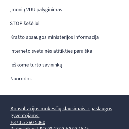
Įmonių VDU palyginimas
STOP šešėliui
Krašto apsaugos ministerijos informacija
Interneto svetainės atitikties paraiška
Ieškome turto savininkų
Nuorodos
Konsultacijos mokesčių klausimais ir paslaugos
gyventojams:
+370 5 260 5060
Darbo laikas: I-IV 8.00-17.00, V 8.00-15.45.