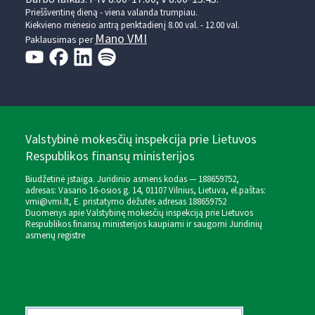
Prieššventinę dieną - viena valanda trumpiau.
Kiekvieno mėnesio antrą penktadienį 8.00 val. - 12.00 val.
Mano VMI
Paklausimas per
Valstybinė mokesčių inspekcija prie Lietuvos
Respublikos finansų ministerijos
Biudžetinė įstaiga. Juridinio asmens kodas — 188659752,
adresas: Vasario 16-osios g. 14, 01107 Vilnius, Lietuva, el.paštas:
vmi@vmi.lt
, E. pristatymo dėžutės adresas 188659752
Duomenys apie Valstybinę mokesčių inspekciją prie Lietuvos
Respublikos finansų ministerijos kaupiami ir saugomi Juridinių
asmenų registre