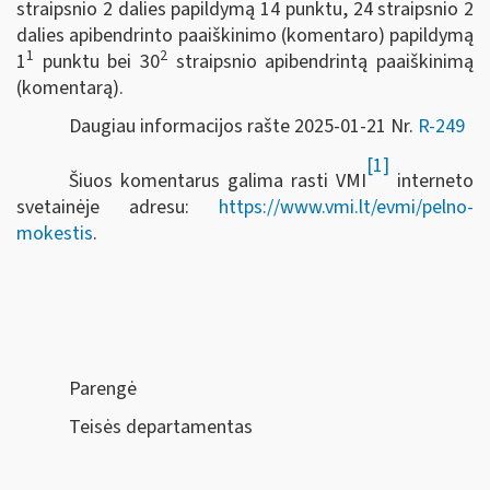
straipsnio 2 dalies papildymą 14 punktu, 24 straipsnio 2
dalies apibendrinto paaiškinimo (komentaro) papildymą
1
2
1
punktu bei 30
straipsnio apibendrintą paaiškinimą
(komentarą).
Daugiau informacijos rašte 2025-01-21 Nr.
R-249
[1]
Šiuos komentarus galima rasti VMI
interneto
svetainėje adresu:
https://www.vmi.lt/evmi/pelno-
mokestis
.
Parengė
Teisės departamentas