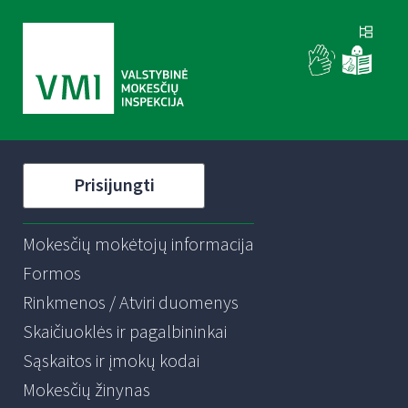
Prisijungti
Mokesčių mokėtojų informacija
Formos
Rinkmenos / Atviri duomenys
Skaičiuoklės ir pagalbininkai
Sąskaitos ir įmokų kodai
Mokesčių žinynas