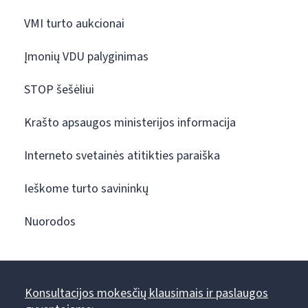
VMI turto aukcionai
Įmonių VDU palyginimas
STOP šešėliui
Krašto apsaugos ministerijos informacija
Interneto svetainės atitikties paraiška
Ieškome turto savininkų
Nuorodos
Konsultacijos mokesčių klausimais ir paslaugos