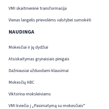
VMI skaitmeninė transformacija
Vienas langelis prievolėms valstybei sumokėti
NAUDINGA
Mokesčiai ir jų dydžiai
Atsiskaitymas grynaisiais pinigais
Dažniausiai užduodami klausimai
Mokesčių ABC
Viktorina moksleiviams
VMI kviečia į „Pasimatymą su mokesčiais“