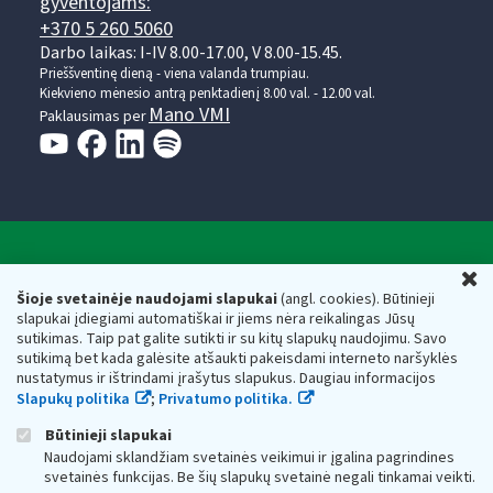
gyventojams:
+370 5 260 5060
Darbo laikas: I-IV 8.00-17.00, V 8.00-15.45.
Prieššventinę dieną - viena valanda trumpiau.
Kiekvieno mėnesio antrą penktadienį 8.00 val. - 12.00 val.
Mano VMI
Paklausimas per
Valstybinė mokesčių inspekcija prie Lietuvos
U
Respublikos finansų ministerijos
Šioje svetainėje naudojami slapukai
(angl. cookies). Būtinieji
slapukai įdiegiami automatiškai ir jiems nėra reikalingas Jūsų
Biudžetinė įstaiga. Juridinio asmens kodas — 188659752,
sutikimas. Taip pat galite sutikti ir su kitų slapukų naudojimu. Savo
adresas: Vasario 16-osios g. 14, 01107 Vilnius, Lietuva, el.paštas:
sutikimą bet kada galėsite atšaukti pakeisdami interneto naršyklės
vmi@vmi.lt
, E. pristatymo dėžutės adresas 188659752
nustatymus ir ištrindami įrašytus slapukus. Daugiau informacijos
Duomenys apie Valstybinę mokesčių inspekciją prie Lietuvos
Slapukų politika
;
Privatumo politika.
Respublikos finansų ministerijos kaupiami ir saugomi Juridinių
asmenų registre
Būtinieji slapukai
Naudojami sklandžiam svetainės veikimui ir įgalina pagrindines
svetainės funkcijas. Be šių slapukų svetainė negali tinkamai veikti.