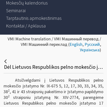
Mokesčių kalendorius
Seminarai
Tarptautinis apmokestinimas
Kontaktai / Apklausa
VMI Machine translation / VMI Машинный перевод /
VMI Машинний переклад (
English
,
Русский
,
Українська
)
Dėl Lietuvos Respublikos pelno mokesčio įstatymo 17 straipsnio 2 dalies 14 punkto, 24 straipsnio 2 dalies bei 30-2 straipsnio apibendrintų paaiškinimų (komentarų) pakeitimų
Atsižvelgdami į Lietuvos Respublikos pelno
mokesčio įstatymo Nr. IX-675 5, 12, 17, 30, 33, 34, 35,
2
38
, 41 ir 43 straipsnių pakeitimo ir Įstatymo papildymo
2
30
straipsniu įstatymą Nr. XIV-2774, parengėme
Lietuvos Respublikos pelno mokesčio įstatymo 17