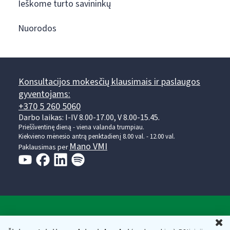
Ieškome turto savininkų
Nuorodos
Konsultacijos mokesčių klausimais ir paslaugos
gyventojams:
+370 5 260 5060
Darbo laikas: I-IV 8.00-17.00, V 8.00-15.45.
Prieššventinę dieną - viena valanda trumpiau.
Kiekvieno mėnesio antrą penktadienį 8.00 val. - 12.00 val.
Mano VMI
Paklausimas per
Valstybinė mokesčių inspekcija prie Lietuvos
U