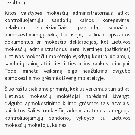
rezultatų.
Kitos valstybės mokesčių administratoriaus atlikti
kontroliuojamųjų sandorių kainos koregavimai
nelaikomi suteikiančiais pagrindą sumažinti
apmokestinamąjį pelną Lietuvoje, tikslinant apskaitos
dokumentus ar mokesčio deklaracijas, kol Lietuvos
mokesčių administratorius nėra įvertinęs (patikrinęs)
Lietuvos mokesčių mokėtojo vykdytų kontroliuojamųjų
sandorių kainų atitikties ištiestosios rankos principui.
Todėl minėta veiksmų eiga neužtikrina dvigubo
apmokestinimo grėsmės išvengimo ateityje.
Šiuo raštu siekiame priminti, kokius veiksmus turi atlikti
Lietuvos mokesčių mokėtojai norėdami išvengti
dvigubo apmokestinimo kilimo grėsmės tais atvejais,
kai kitos šalies mokesčių administratorius koreguoja
kontroliuojamųjų sandorio, vykdyto su Lietuvos
mokesčių mokėtoju, kainas.