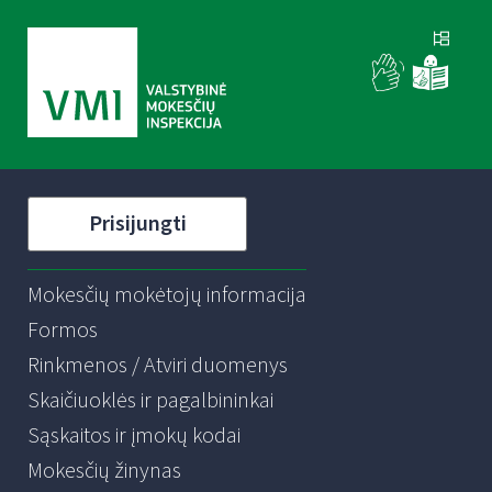
Prisijungti
Mokesčių mokėtojų informacija
Formos
Rinkmenos / Atviri duomenys
Skaičiuoklės ir pagalbininkai
Sąskaitos ir įmokų kodai
Mokesčių žinynas