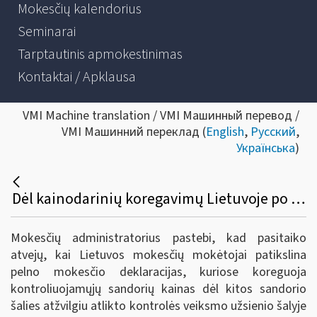
Mokesčių kalendorius
Seminarai
Tarptautinis apmokestinimas
Kontaktai / Apklausa
VMI Machine translation / VMI Машинный перевод /
VMI Машинний переклад (
English
,
Русский
,
Українська
)
Dėl kainodarinių koregavimų Lietuvoje po kontrahento šalyje atlikto mokestinio patikrinimo
Mokesčių administratorius pastebi, kad pasitaiko
atvejų, kai Lietuvos mokesčių mokėtojai patikslina
pelno mokesčio deklaracijas, kuriose koreguoja
kontroliuojamųjų sandorių kainas dėl kitos sandorio
šalies atžvilgiu atlikto kontrolės veiksmo užsienio šalyje