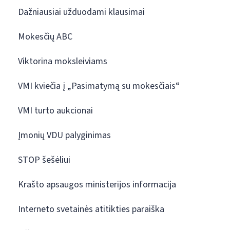
Dažniausiai užduodami klausimai
Mokesčių ABC
Viktorina moksleiviams
VMI kviečia į „Pasimatymą su mokesčiais“
VMI turto aukcionai
Įmonių VDU palyginimas
STOP šešėliui
Krašto apsaugos ministerijos informacija
Interneto svetainės atitikties paraiška