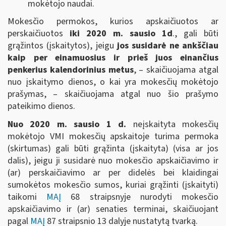
mokėtojo naudai.
Mokesčio permokos, kurios apskaičiuotos ar
perskaičiuotos
iki 2020 m. sausio 1d
., gali būti
grąžintos (įskaitytos), jeigu
j
os susidarė ne ankščiau
kaip per einamuosius ir prieš juos einančius
penkerius kalendorinius metus
, – skaičiuojama atgal
nuo įskaitymo dienos, o kai yra mokesčių mokėtojo
prašymas, – skaičiuojama atgal nuo šio prašymo
pateikimo dienos.
Nuo 2020 m. sausio 1 d.
neįskaityta mokesčių
mokėtojo VMI mokesčių apskaitoje turima permoka
(skirtumas) gali būti grąžinta (įskaityta) (visa ar jos
dalis), jeigu ji susidarė nuo mokesčio apskaičiavimo ir
(ar) perskaičiavimo ar per didelės bei klaidingai
sumokėtos mokesčio sumos, kuriai grąžinti (įskaityti)
taikomi
MAĮ
68 straipsnyje nurodyti mokesčio
apskaičiavimo ir (ar) senaties terminai, skaičiuojant
pagal
MAĮ
87 straipsnio 13 dalyje nustatytą tvarką.