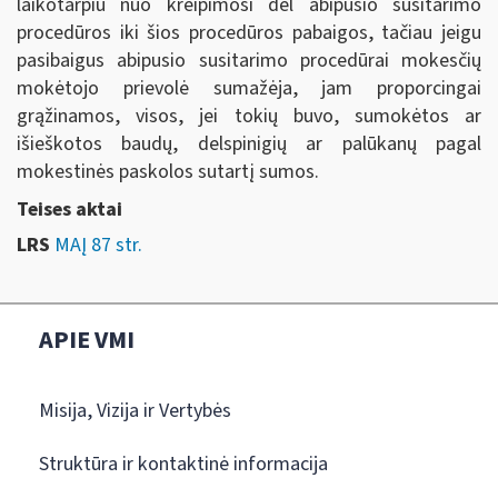
laikotarpiu nuo kreipimosi dėl abipusio susitarimo
procedūros iki šios procedūros pabaigos, tačiau jeigu
pasibaigus abipusio susitarimo procedūrai mokesčių
mokėtojo prievolė sumažėja, jam proporcingai
grąžinamos, visos, jei tokių buvo, sumokėtos ar
išieškotos baudų, delspinigių ar palūkanų pagal
mokestinės paskolos sutartį sumos.
Teises aktai
LRS
MAĮ 87 str.
APIE VMI
Misija, Vizija ir Vertybės
Struktūra ir kontaktinė informacija