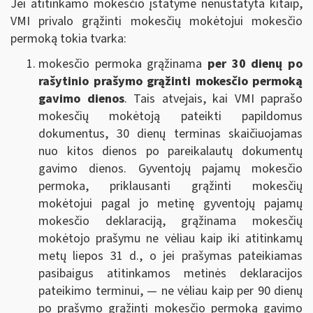
Jei atitinkamo mokesčio įstatyme nenustatyta kitaip,
VMI privalo grąžinti mokesčių mokėtojui mokesčio
permoką tokia tvarka:
mokesčio permoka grąžinama
per 30 dienų po
rašytinio prašymo grąžinti mokesčio permoką
gavimo dienos
. Tais atvejais, kai VMI paprašo
mokesčių mokėtoją pateikti papildomus
dokumentus, 30 dienų terminas skaičiuojamas
nuo kitos dienos po pareikalautų dokumentų
gavimo dienos. Gyventojų pajamų mokesčio
permoka, priklausanti grąžinti mokesčių
mokėtojui pagal jo metinę gyventojų pajamų
mokesčio deklaraciją, grąžinama mokesčių
mokėtojo prašymu ne vėliau kaip iki atitinkamų
metų liepos 31 d., o jei prašymas pateikiamas
pasibaigus atitinkamos metinės deklaracijos
pateikimo terminui, — ne vėliau kaip per 90 dienų
po prašymo grąžinti mokesčio permoką gavimo