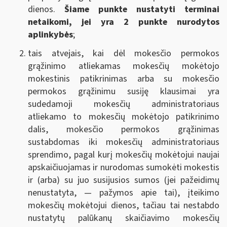
dienos.
Šiame punkte nustatyti terminai
netaikomi, jei yra 2 punkte nurodytos
aplinkybės
;
tais atvejais, kai dėl mokesčio permokos
grąžinimo atliekamas mokesčių mokėtojo
mokestinis patikrinimas arba su mokesčio
permokos grąžinimu susiję klausimai yra
sudedamoji mokesčių administratoriaus
atliekamo to mokesčių mokėtojo patikrinimo
dalis, mokesčio permokos grąžinimas
sustabdomas iki mokesčių administratoriaus
sprendimo, pagal kurį mokesčių mokėtojui naujai
apskaičiuojamas ir nurodomas sumokėti mokestis
ir (arba) su juo susijusios sumos (jei pažeidimų
nenustatyta, — pažymos apie tai), įteikimo
mokesčių mokėtojui dienos, tačiau tai nestabdo
nustatytų palūkanų skaičiavimo mokesčių