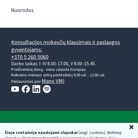
Nuorodos
Konsultacijos mokesčių klausimais ir paslaugos
gyventojams:
+370 5 260 5060
Darbo laikas: I-IV 8.00-17.00, V 8.00-15.45.
Prieššventinę dieną - viena valanda trumpiau.
Kiekvieno mėnesio antrą penktadienį 8.00 val. - 12.00 val.
Mano VMI
Paklausimas per
Valstybinė mokesčių inspekcija prie Lietuvos
U
Respublikos finansų ministerijos
Šioje svetainėje naudojami slapukai
(angl. cookies). Būtinieji