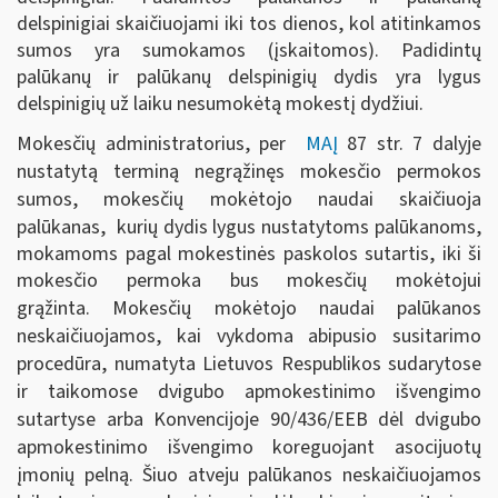
delspinigiai skaičiuojami iki tos dienos, kol atitinkamos
sumos yra sumokamos (įskaitomos). Padidintų
palūkanų ir palūkanų delspinigių dydis yra lygus
delspinigių už laiku nesumokėtą mokestį dydžiui.
Mokesčių administratorius, per
MAĮ
87 str. 7 dalyje
nustatytą terminą negrąžinęs mokesčio permokos
sumos, mokesčių mokėtojo naudai skaičiuoja
palūkanas,
kurių dydis lygus nustatytoms palūkanoms,
mokamoms pagal mokestinės paskolos sutartis, iki ši
mokesčio permoka bus mokesčių mokėtojui
grąžinta.
Mokesčių mokėtojo naudai palūkanos
neskaičiuojamos, kai vykdoma abipusio susitarimo
procedūra, numatyta Lietuvos Respublikos sudarytose
ir taikomose dvigubo apmokestinimo išvengimo
sutartyse arba Konvencijoje 90/436/EEB dėl dvigubo
apmokestinimo išvengimo koreguojant asocijuotų
įmonių pelną. Šiuo atveju palūkanos neskaičiuojamos