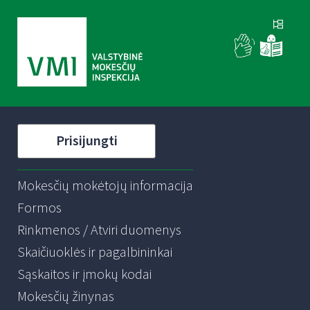
Prisijungti
Mokesčių mokėtojų informacija
Formos
Rinkmenos / Atviri duomenys
Skaičiuoklės ir pagalbininkai
Sąskaitos ir įmokų kodai
Mokesčių žinynas