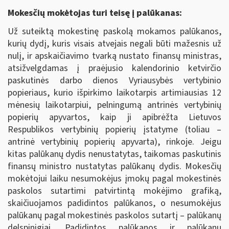
Mokesčių mokėtojas turi teisę į palūkanas:
Už suteiktą mokestinę paskolą mokamos palūkanos,
kurių dydį, kuris visais atvejais negali būti mažesnis už
nulį, ir apskaičiavimo tvarką nustato finansų ministras,
atsižvelgdamas į praėjusio kalendorinio ketvirčio
paskutinės darbo dienos Vyriausybės vertybinio
popieriaus, kurio išpirkimo laikotarpis artimiausias 12
mėnesių laikotarpiui, pelningumą antrinės vertybinių
popierių apyvartos, kaip ji apibrėžta Lietuvos
Respublikos vertybinių popierių įstatyme (toliau –
antrinė vertybinių popierių apyvarta), rinkoje. Jeigu
kitas palūkanų dydis nenustatytas, taikomas paskutinis
finansų ministro nustatytas palūkanų dydis. Mokesčių
mokėtojui laiku nesumokėjus įmokų pagal mokestinės
paskolos sutartimi patvirtintą mokėjimo grafiką,
skaičiuojamos padidintos palūkanos, o nesumokėjus
palūkanų pagal mokestinės paskolos sutartį – palūkanų
delspinigiai. Padidintos palūkanos ir palūkanų