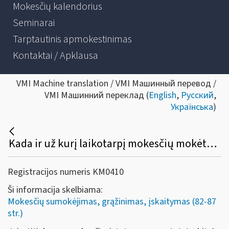
Mokesčių kalendorius
Seminarai
Tarptautinis apmokestinimas
Kontaktai / Apklausa
VMI Machine translation / VMI Машинный перевод /
VMI Машинний переклад (
English
,
Русский
,
Українська
)
Kada ir už kurį laikotarpį mokesčių mokėtojui grąžinamos permokėtos mokesčių sumos?
Registracijos numeris KM0410
Ši informacija skelbiama:
Mokesčių sumokėjimas, grąžinimas, įskaitymas (82-87
str.)