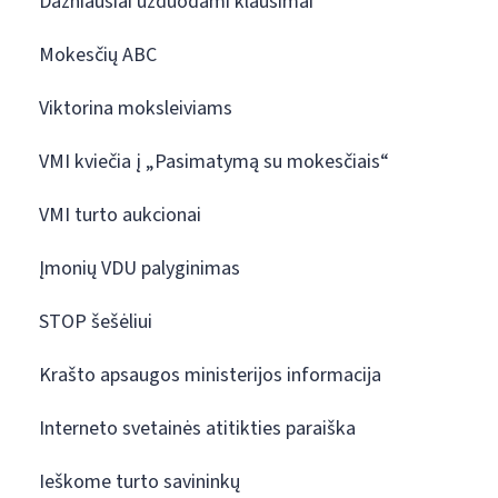
Dažniausiai užduodami klausimai
Mokesčių ABC
Viktorina moksleiviams
VMI kviečia į „Pasimatymą su mokesčiais“
VMI turto aukcionai
Įmonių VDU palyginimas
STOP šešėliui
Krašto apsaugos ministerijos informacija
Interneto svetainės atitikties paraiška
Ieškome turto savininkų