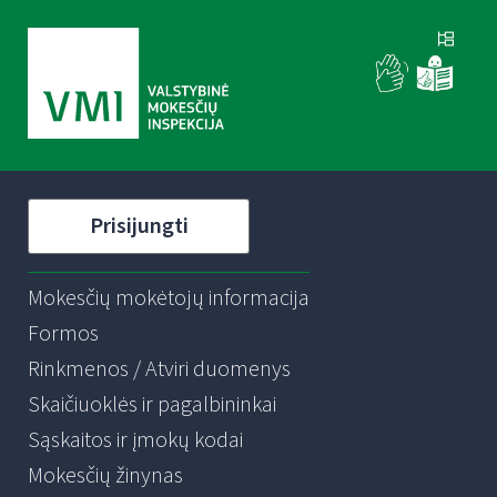
Prisijungti
Mokesčių mokėtojų informacija
Formos
Rinkmenos / Atviri duomenys
Skaičiuoklės ir pagalbininkai
Sąskaitos ir įmokų kodai
Mokesčių žinynas