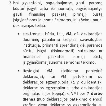
Kai gyventojai, pageidaujantys gauti paramą
būstui įsigyti arba išsinuomoti, pageidaujantys
gauti finansinę paskatą pirmąjį būstą
įsigyjančioms jaunoms šeimoms, ir jų šeimų nariai
deklaracijas teikia:
elektroniniu būdu, tai į VMI dėl deklaracijos
duomenų pateikimo kreipiasi savivaldybės
institucija, priimanti sprendimą dėl paramos
būstui įsigyti (išsinuomoti) suteikimo ar
finansinės paskatos pirmąjį būstą
įsigyjančioms jaunoms šeimoms teikimo;
tiesiogiai VMI (teikiama popierinė
deklaracija), tai VMI pateikiami du
deklaracijos egzemplioriai (t. y. du identiški
deklaracijos egzemplioriai arba deklaracijos
originalas ir jos kopija), o VMI per
7 darbo
dienas
(nuo deklaracijos pateikimo dienos)
grąžina vieną deklaracijos egzempliorių su