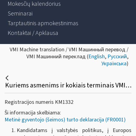
Mokesčių kalendorius
Seminarai
Tarptautinis apmokestinimas
Kontaktai / Apklausa
VMI Machine translation / VMI Машинный перевод /
VMI Машинний переклад (
English
,
Русский
,
Українська
)
Kuriems asmenims ir kokiais terminais VMI išduoda metinės turto deklaracijos duomenų išrašus arba pažymas apie deklaracijos pateikimą?
Registracijos numeris KM1332
Ši informacija skelbiama:
Metinė gyventojo (šeimos) turto deklaracija (FR0001)
Kandidatams į valstybės politikus, į Europos