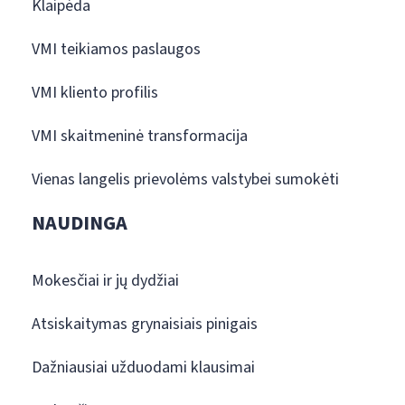
Klaipėda
VMI teikiamos paslaugos
VMI kliento profilis
VMI skaitmeninė transformacija
Vienas langelis prievolėms valstybei sumokėti
NAUDINGA
Mokesčiai ir jų dydžiai
Atsiskaitymas grynaisiais pinigais
Dažniausiai užduodami klausimai