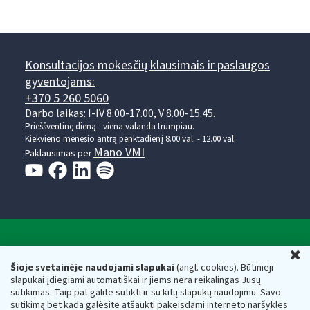
Konsultacijos mokesčių klausimais ir paslaugos
gyventojams:
+370 5 260 5060
Darbo laikas: I-IV 8.00-17.00, V 8.00-15.45.
Prieššventinę dieną - viena valanda trumpiau.
Kiekvieno mėnesio antrą penktadienį 8.00 val. - 12.00 val.
Mano VMI
Paklausimas per
Valstybinė mokesčių inspekcija prie Lietuvos
U
Respublikos finansų ministerijos
Šioje svetainėje naudojami slapukai
(angl. cookies). Būtinieji
slapukai įdiegiami automatiškai ir jiems nėra reikalingas Jūsų
Biudžetinė įstaiga. Juridinio asmens kodas — 188659752,
sutikimas. Taip pat galite sutikti ir su kitų slapukų naudojimu. Savo
adresas: Vasario 16-osios g. 14, 01107 Vilnius, Lietuva, el.paštas:
sutikimą bet kada galėsite atšaukti pakeisdami interneto naršyklės