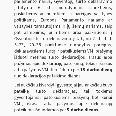
parlamento narius, Gyventojų turto deklaravimo
įstatymo 6 str. nurodytiems išrinktiems,
paskirtiems ar priimtiems į pareigas valstybės
politikams, Europos Parlamento nariams ar
valstybės tarnautojams ir jų šeimų nariams, taip
pat asmenims, priimtiems arba paskirtiems į
Gyventojų turto deklaravimo įstatymo 2 str. 1 d.
5–23, 29–35 punktuose nurodytas pareigas,
deklaravusiems turtą ir pateikusiems VMI prašymą
išduoti metinės turto deklaracijos išrašus arba
pažymas apie deklaracijų pateikimą, tokius išrašus
arba pažymas VMI turi išduoti per
15 darbo dienų
nuo deklaracijos pateikimo dienos.
Jei aukščiau išvardyti gyventojai jau anksčiau buvo
pateikę turto deklaracijas, tai tokiems
gyventojams, pateikusiems prašymą bet kuriai
VMI, išrašai arba pažymos apie deklaracijų
pateikimą išduodamos per
5 darbo dienas.