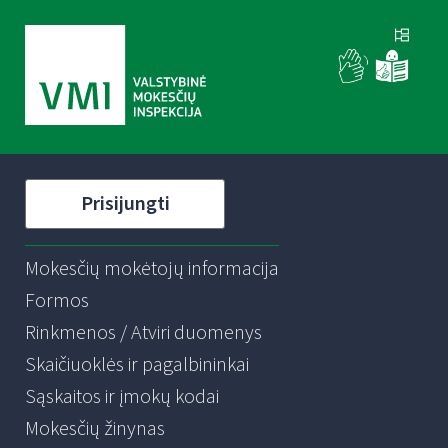
Prisijungti
Mokesčių mokėtojų informacija
Formos
Rinkmenos / Atviri duomenys
Skaičiuoklės ir pagalbininkai
Sąskaitos ir įmokų kodai
Mokesčių žinynas