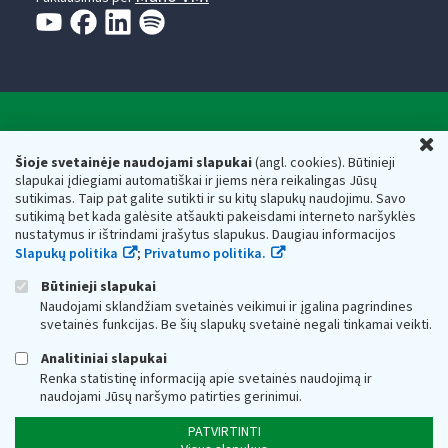
Valstybinė mokesčių inspekcija prie Lietuvos
U
Respublikos finansų ministerijos
Šioje svetainėje naudojami slapukai
(angl. cookies). Būtinieji
slapukai įdiegiami automatiškai ir jiems nėra reikalingas Jūsų
Biudžetinė įstaiga. Juridinio asmens kodas — 188659752,
sutikimas. Taip pat galite sutikti ir su kitų slapukų naudojimu. Savo
adresas: Vasario 16-osios g. 14, 01107 Vilnius, Lietuva, el.paštas:
sutikimą bet kada galėsite atšaukti pakeisdami interneto naršyklės
vmi@vmi.lt
, E. pristatymo dėžutės adresas 188659752
nustatymus ir ištrindami įrašytus slapukus. Daugiau informacijos
Duomenys apie Valstybinę mokesčių inspekciją prie Lietuvos
Slapukų politika
;
Privatumo politika.
Respublikos finansų ministerijos kaupiami ir saugomi Juridinių
asmenų registre
Būtinieji slapukai
Naudojami sklandžiam svetainės veikimui ir įgalina pagrindines
svetainės funkcijas. Be šių slapukų svetainė negali tinkamai veikti.
Analitiniai slapukai
Renka statistinę informaciją apie svetainės naudojimą ir
naudojami Jūsų naršymo patirties gerinimui.
PATVIRTINTI