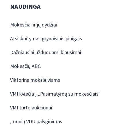
NAUDINGA
Mokesčiai ir jų dydžiai
Atsiskaitymas grynaisiais pinigais
Dažniausiai užduodami klausimai
Mokesčių ABC
Viktorina moksleiviams
VMI kviečia į „Pasimatymą su mokesčiais“
VMI turto aukcionai
Įmonių VDU palyginimas