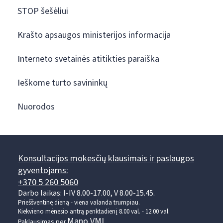
STOP šešėliui
Krašto apsaugos ministerijos informacija
Interneto svetainės atitikties paraiška
Ieškome turto savininkų
Nuorodos
Konsultacijos mokesčių klausimais ir paslaugos
gyventojams:
+370 5 260 5060
Darbo laikas: I-IV 8.00-17.00, V 8.00-15.45.
Prieššventinę dieną - viena valanda trumpiau.
Kiekvieno mėnesio antrą penktadienį 8.00 val. - 12.00 val.
Mano VMI
Paklausimas per