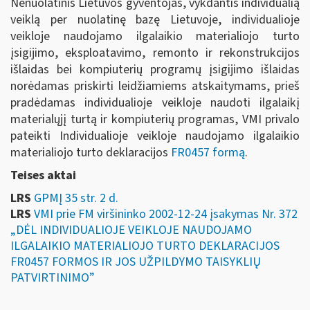
Nenuolatinis Lietuvos gyventojas, vykdantis individualią
veiklą per nuolatinę bazę Lietuvoje, individualioje
veikloje naudojamo ilgalaikio materialiojo turto
įsigijimo, eksploatavimo, remonto ir rekonstrukcijos
išlaidas bei kompiuterių programų įsigijimo išlaidas
norėdamas priskirti leidžiamiems atskaitymams, prieš
pradėdamas individualioje veikloje naudoti ilgalaikį
materialųjį turtą ir kompiuterių programas, VMI privalo
pateikti Individualioje veikloje naudojamo ilgalaikio
materialiojo turto deklaracijos
FR0457 formą
.
Teises aktai
LRS
GPMĮ 35 str. 2 d.
LRS
VMI prie FM viršininko 2002-12-24 įsakymas Nr. 372
„DĖL INDIVIDUALIOJE VEIKLOJE NAUDOJAMO
ILGALAIKIO MATERIALIOJO TURTO DEKLARACIJOS
FR0457 FORMOS IR JOS UŽPILDYMO TAISYKLIŲ
PATVIRTINIMO”