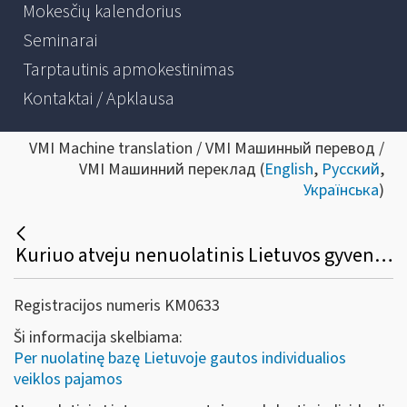
Mokesčių kalendorius
Seminarai
Tarptautinis apmokestinimas
Kontaktai / Apklausa
VMI Machine translation / VMI Машинный перевод /
VMI Машинний переклад (
English
,
Русский
,
Українська
)
Kuriuo atveju nenuolatinis Lietuvos gyventojas, vykdantis individualią veiklą per nuolatinę bazę Lietuvoje, leidžiamiems atskaitymams gali priskirti ilgalaikio materialiojo turto įsigijimo, eksploatavimo, remonto ir rekonstrukcijos išlaidas bei kompiuterių programų įsigijimo išlaidas?
Registracijos numeris KM0633
Ši informacija skelbiama:
Per nuolatinę bazę Lietuvoje gautos individualios
veiklos pajamos