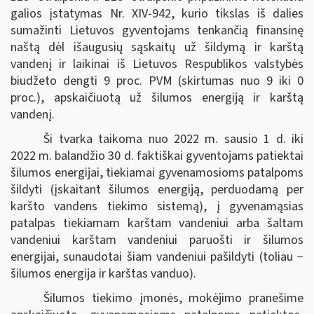
galios įstatymas Nr. XIV-942, kurio tikslas iš dalies
sumažinti Lietuvos gyventojams tenkančią finansinę
naštą dėl išaugusių sąskaitų už šildymą ir karštą
vandenį ir laikinai iš Lietuvos Respublikos valstybės
biudžeto dengti 9 proc. PVM (skirtumas nuo 9 iki 0
proc.), apskaičiuotą už šilumos energiją ir karštą
vandenį.
Ši tvarka taikoma nuo 2022 m. sausio 1 d. iki
2022 m. balandžio 30 d. faktiškai gyventojams patiektai
šilumos energijai, tiekiamai gyvenamosioms patalpoms
šildyti (įskaitant šilumos energiją, perduodamą per
karšto vandens tiekimo sistemą), į gyvenamąsias
patalpas tiekiamam karštam vandeniui arba šaltam
vandeniui karštam vandeniui paruošti ir šilumos
energijai, sunaudotai šiam vandeniui pašildyti (toliau −
šilumos energija ir karštas vanduo).
Šilumos tiekimo įmonės, mokėjimo pranešime