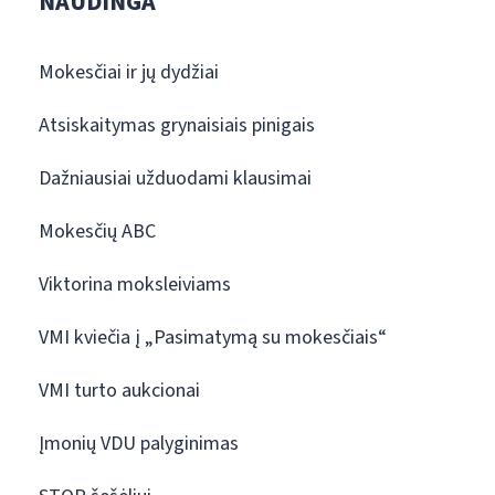
NAUDINGA
Mokesčiai ir jų dydžiai
Atsiskaitymas grynaisiais pinigais
Dažniausiai užduodami klausimai
Mokesčių ABC
Viktorina moksleiviams
VMI kviečia į „Pasimatymą su mokesčiais“
VMI turto aukcionai
Įmonių VDU palyginimas