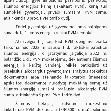
apskaičiuotą, gyvenamosioms patalpoms patiektos,
šilumos energijos kainą (įskaitant PVM), kurią turi
sumokėti gyventojai, privalo sumažinti PVM suma,
atitinkančia 9 proc. PVM tarifo dydį.
Todėl gyventojai už gyvenamosioms patalpoms
sunaudotą šilumos energiją realiai PVM nemokės.
Atsižvelgiant į tai, kad PVM dengimo tvarka
taikoma nuo 2022 m. sausio 1 d. faktiškai patiektai
šilumos energijai, o įstatymas įsigalioja 2022 m.
balandžio 1 d., PVM mokėtojams, tiekiantiems šilumos
energiją ir karštą vandenį, reikės patikslinti už
praėjusius laikotarpius gyventojams išrašytus apskaitos
dokumentus arba ateinančio laikotarpio (mėnesio)
apskaitos dokumente nurodytą mokėtiną sumą už
šilumos energiją sumažinti praėjusio laikotarpio PVM
suma, atitinkančia 9 proc. PVM tarifo dydį.
Šilumos tiekėjai, pildydami mokestinio
laikotarpio PVM deklaraciją (FR0600 forma), šilumos