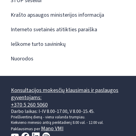
STOP šešėliui
Krašto apsaugos ministerijos informacija
Interneto svetainės atitikties paraiška
Ieškome turto savininkų
Nuorodos
Konsultacijos mokesčių klausimais ir paslaugos
gyventojams:
+370 5 260 5060
Darbo laikas: I-IV 8.00-17.00, V 8.00-15.45.
Prieššventinę dieną - viena valanda trumpiau.
Kiekvieno mėnesio antrą penktadienį 8.00 val. - 12.00 val.
Mano VMI
Paklausimas per