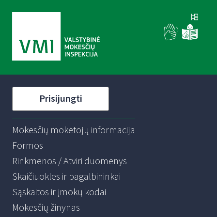
Prisijungti
Mokesčių mokėtojų informacija
Formos
Rinkmenos / Atviri duomenys
Skaičiuoklės ir pagalbininkai
Sąskaitos ir įmokų kodai
Mokesčių žinynas