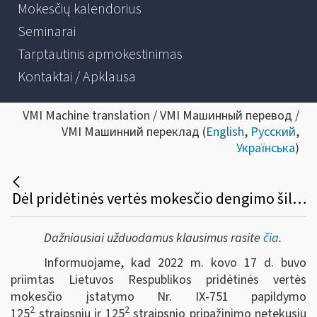
Mokesčių kalendorius
Seminarai
Tarptautinis apmokestinimas
Kontaktai / Apklausa
VMI Machine translation / VMI Машинный перевод /
VMI Машинний переклад (
English
,
Русский
,
Українська
)
Dėl pridėtinės vertės mokesčio dengimo šilumos energijai ir karštam vandeniui iš valstybės biudžeto
Dažniausiai užduodamus klausimus rasite
čia
.
Informuojame, kad 2022 m. kovo 17 d. buvo
priimtas Lietuvos Respublikos pridėtinės vertės
mokesčio įstatymo Nr. IX-751 papildymo
2
2
125
straipsniu ir 125
straipsnio pripažinimo netekusiu