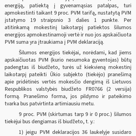
energiją, patiektą į gyvenamąsias patalpas, turi
apmokestinti taikant 9 proc. PVM tarifą, nustatytą PVM
įstatymo 19 straipsnio 3 dalies 1 punkte. Per
atitinkamą mokestinį laikotarpį patiektos šilumos
energijos apmokestinamoji vertė ir nuo jos apskaičiuota
PVM suma yra įtraukiama į PVM deklaraciją.
Šilumos energijos tiekėjai, norėdami, kad jiems
apskaičiuotas PVM (kurio nesumoka gyventojas) būtų
padengtas iš biudžeto, turės už kiekvieną mokestinį
laikotarpį pateikti Ūkio subjekto (tiekėjo) pranešimą
apie pridėtinės vertės mokesčio dengimą iš Lietuvos
Respublikos valstybės biudžeto FR0766 (2 versija)
formą. Pranešimo forma, jos pildymo ir pateikimo
tvarka bus patvirtinta artimiausiu metu.
9 proc. PVM (skirtumas tarp 9 ir 0 proc.) šilumos
tiekėjui bus dengiamas iš biudžeto, t. y.:
1) jeigu PVM deklaracijos 36 laukelyje susidaro