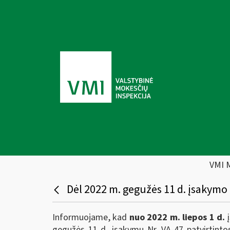
VMI 
Dėl 2022 m. gegužės 11 d. įsakymo 
Informuojame, kad
nuo 2022 m. liepos 1 d.
į
gegužės 11 d. įsakymu Nr. VA-47 patvirtintos