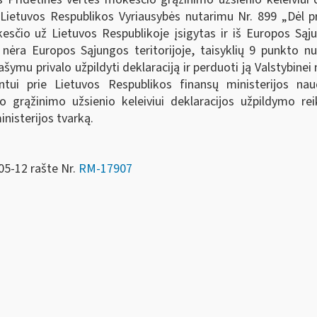
d. Lietuvos Respublikos Vyriausybės nutarimu Nr. 899 „Dėl 
sčio už Lietuvos Respublikoje įsigytas ir iš Europos Sąj
ėra Europos Sąjungos teritorijoje, taisyklių 9 punkto nu
šymu privalo užpildyti deklaraciją ir perduoti ją Valstybinei
entui prie Lietuvos Respublikos finansų ministerijos 
 grąžinimo užsienio keleiviui deklaracijos užpildymo re
inisterijos tvarką.
05-12 rašte Nr.
RM-17907