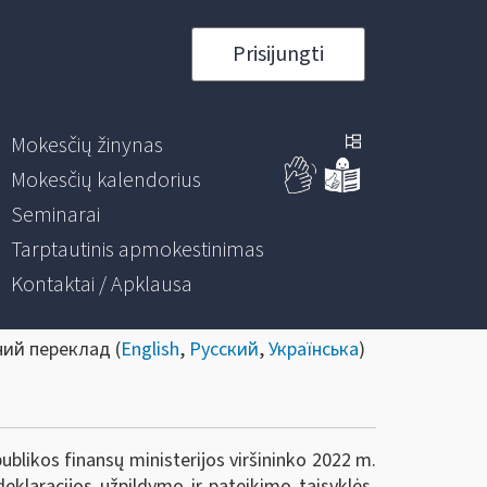
Prisijungti
Mokesčių žinynas
Mokesčių kalendorius
Seminarai
Tarptautinis apmokestinimas
Kontaktai / Apklausa
ний переклад (
English
,
Русский
,
Українська
)
ublikos finansų ministerijos viršininko 2022 m.
eklaracijos užpildymo ir pateikimo taisyklės,