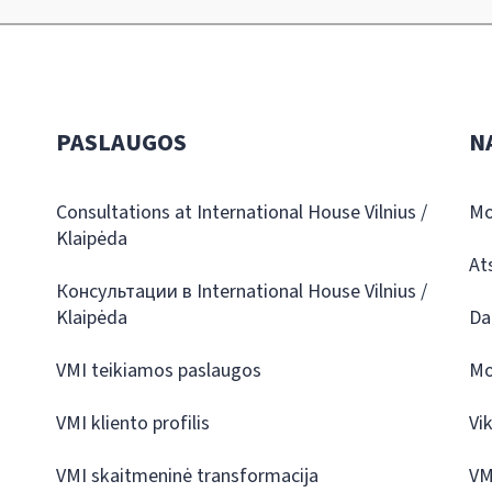
PASLAUGOS
N
Consultations at International House Vilnius /
Mo
Klaipėda
At
Консультации в International House Vilnius /
Klaipėda
Da
VMI teikiamos paslaugos
Mo
VMI kliento profilis
Vi
VMI skaitmeninė transformacija
VM