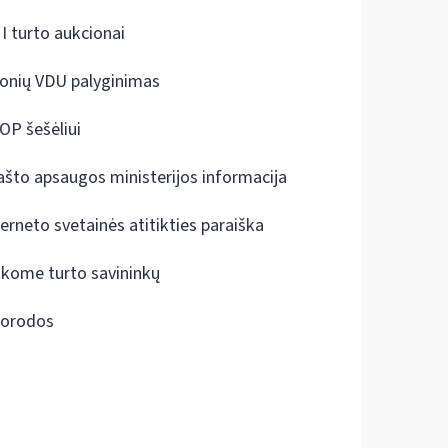
I turto aukcionai
onių VDU palyginimas
OP šešėliui
ašto apsaugos ministerijos informacija
terneto svetainės atitikties paraiška
škome turto savininkų
orodos