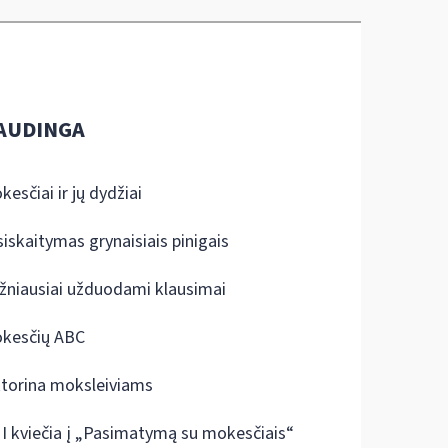
AUDINGA
kesčiai ir jų dydžiai
siskaitymas grynaisiais pinigais
žniausiai užduodami klausimai
kesčių ABC
ktorina moksleiviams
I kviečia į „Pasimatymą su mokesčiais“