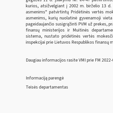
kurios, atsižvelgiant į 2002 m. birželio 13 
asmenims“ patvirtintų Pridėtinės vertės moke
asmenims, kurių nuolatinė gyvenamoji vieta n
pageidaujančio susigrąžinti PVM už prekes, pra
finansų ministerijos ir Muitinės departam
sistema, nustato pridėtinės vertės mokesčio
inspekcijai prie Lietuvos Respublikos finansų m
Daugiau informacijos rasite VMI prie FM 2022-
Informaciją parengė
Teisės departamentas