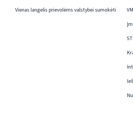
Vienas langelis prievolėms valstybei sumokėti
VM
Įm
ST
Kr
In
Ie
Nu