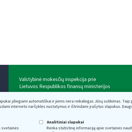
Valstybinė mokesčių inspekcija prie
Lietuvos Respublikos finansų ministerijos
Biudžetinė įstaiga. Juridinio asmens kodas — 188659752,
adresas: Vasario 16-osios g. 14, 01107 Vilnius, Lietuva,
lapukai įdiegiami automatiškai ir jiems nėra reikalingas Jūsų sutikimas. Taip pa
el.paštas:
vmi@vmi.lt
, E. pristatymo dėžutės adresas
sdami interneto naršyklės nustatymus ir ištrindami įrašytus slapukus. Daug
188659752
Duomenys apie Valstybinę mokesčių inspekciją prie
Lietuvos Respublikos finansų ministerijos kaupiami ir
Analitiniai slapukai
saugomi Juridinių asmenų registre
s svetainės
Renka statistinę informaciją apie svetainės naud