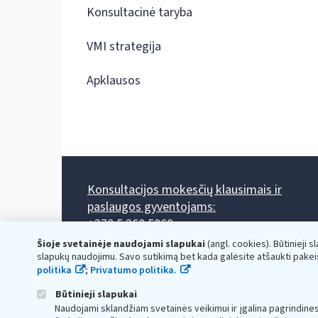
Konsultacinė taryba
VMI strategija
Apklausos
Konsultacijos mokesčių klausimais ir
paslaugos gyventojams:
+370 5 260 5060
Darbo laikas: I-IV 8.00-17.00, V 8.00-15.45.
Šioje svetainėje naudojami slapukai
(angl. cookies). Būtinieji s
Prieššventinę dieną - viena valanda trumpiau.
slapukų naudojimu. Savo sutikimą bet kada galėsite atšaukti pakei
Kiekvieno mėnesio antrą penktadienį 8.00 val. - 12.00 val.
politika
;
Privatumo politika.
Mano VMI
Paklausimas per
Būtinieji slapukai
Naudojami sklandžiam svetainės veikimui ir įgalina pagrindine