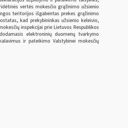
pridėtinės vertės mokesčio grąžinimo užsienio
ungos teritorijos išgabentas prekes grąžinimo
ostatas, kad prekybininkas užsienio keleivio,
 mokesčių inspekcijai prie Lietuvos Respublikos
naudodamasis elektroninių duomenų tvarkymo
ikalavimus ir pateikimo Valstybinei mokesčių