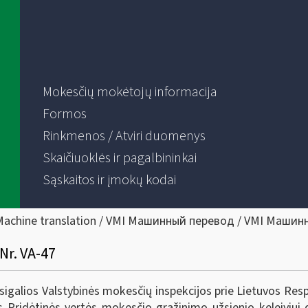
Mokesčių mokėtojų informacija
Formos
Rinkmenos / Atviri duomenys
Skaičiuoklės ir pagalbininkai
Sąskaitos ir įmokų kodai
Machine translation / VMI Машинный перевод / VMI Машин
Nr. VA-47
sigalios Valstybinės mokesčių inspekcijos prie Lietuvos Resp
 Pridėtinės vertės mokesčio grąžinimo užsienio keleiviui d