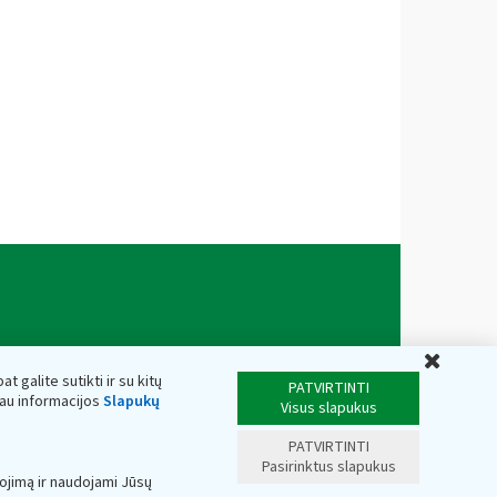
Uždar
t galite sutikti ir su kitų
PATVIRTINTI
iau informacijos
Slapukų
Visus slapukus
PATVIRTINTI
Pasirinktus slapukus
ojimą ir naudojami Jūsų