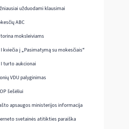
žniausiai užduodami klausimai
kesčių ABC
ktorina moksleiviams
I kviečia į „Pasimatymą su mokesčiais“
I turto aukcionai
onių VDU palyginimas
OP šešėliui
ašto apsaugos ministerijos informacija
terneto svetainės atitikties paraiška