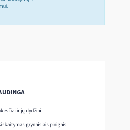
mui.
AUDINGA
kesčiai ir jų dydžiai
siskaitymas grynaisiais pinigais