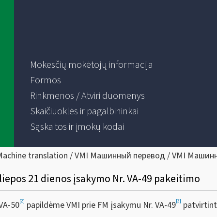
Mokesčių mokėtojų informacija
Formos
Rinkmenos / Atviri duomenys
Skaičiuoklės ir pagalbininkai
Sąskaitos ir įmokų kodai
Machine translation / VMI Машинный перевод / VMI Машин
 liepos 21 dienos įsakymo Nr. VA-49 pakeitimo
[2]
[3]
VA-50
papildėme VMI prie FM įsakymu Nr. VA-49
patvirtin