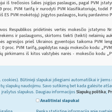
ui iš trečiosios šalies įsigijus paslaugas, pagal PVM įsta
9 proc. PVM tarifą ir nurodyti PVM klasifikatoriuje, todėl
s iš ES PVM mokėtojų) įsigytos paslaugos, kurių pardavimo P
uvos Respublikos pridėtinės vertės mokesčio įstatymo Nr
ekėms ir paslaugoms, skirtoms tiekti (teikti) nelaimių a
ės agresijos prieš Ukrainos gyventojus taikoma PVM lengva
0 proc. PVM tarifą, papildytas nauju mokesčio kodu: „PVM
ių pirkimams iš kitos valstybės narės - mokesčio kodu „
. cookies). Būtinieji slapukai įdiegiami automatiškai ir jiems
u kitų slapukų naudojimu. Savo sutikimą bet kada galėsite atš
i įrašytus slapukus. Daugiau informacijos
Slapukų politika
;
Pr
Analitiniai slapukai
įgalina
Renka statistinę informaciją apie svetai