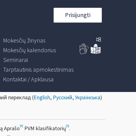
Prisijungti
Mokesčių žinynas
Mokesčių kalendorius
Seminarai
Tarptautinis apmokestinimas
Kontaktai / Apklausa
ний переклад (
English
,
Русский
,
Українська
)
[4]
[5]
tą Aprašo
PVM klasifikatorių
.