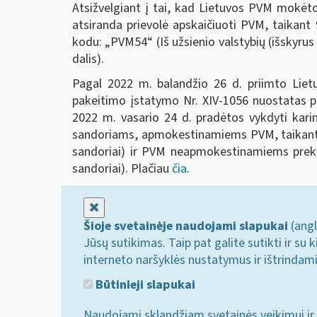
Atsižvelgiant į tai, kad Lietuvos PVM mokėtoj
atsiranda prievolė apskaičiuoti PVM, taikant 
kodu: „PVM54“ (Iš užsienio valstybių (išskyru
dalis).
Pagal 2022 m. balandžio 26 d. priimto Liet
pakeitimo įstatymo Nr. XIV-1056 nuostatas pr
2022 m. vasario 24 d. pradėtos vykdyti karin
sandoriams, apmokestinamiems PVM, taikant 
sandoriai) ir PVM neapmokestinamiems prek
sandoriai). Plačiau
čia
.
Uždaryti
Šioje svetainėje naudojami slapukai
(angl
Jūsų sutikimas. Taip pat galite sutikti ir s
interneto naršyklės nustatymus ir ištrindam
Būtinieji slapukai
Naudojami sklandžiam svetainės veikimui ir 