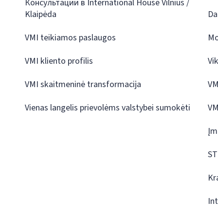
Консультации в International House Vilnius /
Klaipėda
Da
VMI teikiamos paslaugos
Mo
VMI kliento profilis
Vi
VMI skaitmeninė transformacija
VM
Vienas langelis prievolėms valstybei sumokėti
VM
Įm
ST
Kr
In