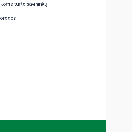
škome turto savininkų
orodos