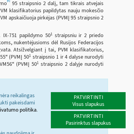
[6]
tymo
95 straipsnio 2 dalį, tam tikrais atvejais
 PVM klasifikatorius papildytas nauju mokesčio
VM apskaičiuoja pirkėjas (PVMĮ 95 straipsnio 2
1
. IX-751 papildymo 50
straipsniu ir 2 priedo
ukoms, nukentėjusioms dėl Rusijos Federacijos
ta. Atsižvelgiant į tai, PVM klasifikatorius,
1
55“ (PVMĮ 50
straipsnio 1 ir 4 dalyse nurodyti
1
PVM56“ (PVMĮ 50
straipsnio 2 dalyje nurodyti
 nėra reikalingas
PATVIRTINTI
aukti pakeisdami
Visus slapukus
ivatumo politika.
PATVIRTINTI
Pasirinktus slapukus
nės naudojimą ir