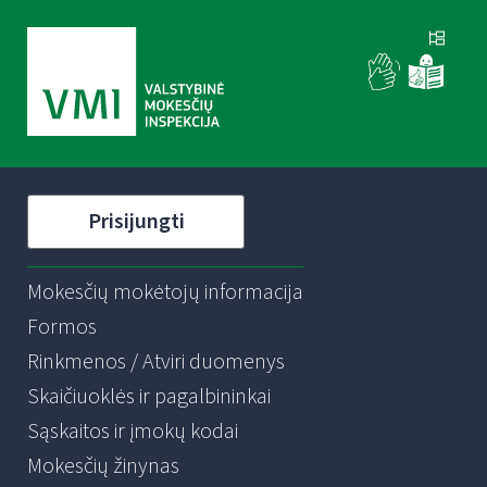
Prisijungti
Mokesčių mokėtojų informacija
Formos
Rinkmenos / Atviri duomenys
Skaičiuoklės ir pagalbininkai
Sąskaitos ir įmokų kodai
Mokesčių žinynas