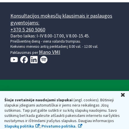
Konsultacijos mokesčių klausimais ir paslaugos
gyventojams:
+370 5 260 5060
Darbo laikas: I-IV 8.00-17.00, V 8.00-15.45.
Prieššventinę dieną - viena valanda trumpiau.
Kiekvieno mėnesio antrą penktadienį 8.00 val. - 12.00 val.
Mano VMI
Paklausimas per
Valstybinė mokesčių inspekcija prie Lietuvos
U
Respublikos finansų ministerijos
Šioje svetainėje naudojami slapukai
(angl. cookies). Būtinieji
slapukai įdiegiami automatiškai ir jiems nėra reikalingas Jūsų
Biudžetinė įstaiga. Juridinio asmens kodas — 188659752,
sutikimas. Taip pat galite sutikti ir su kitų slapukų naudojimu. Savo
adresas: Vasario 16-osios g. 14, 01107 Vilnius, Lietuva, el.paštas:
sutikimą bet kada galėsite atšaukti pakeisdami interneto naršyklės
vmi@vmi.lt
, E. pristatymo dėžutės adresas 188659752
nustatymus ir ištrindami įrašytus slapukus. Daugiau informacijos
Duomenys apie Valstybinę mokesčių inspekciją prie Lietuvos
Slapukų politika
;
Privatumo politika.
Respublikos finansų ministerijos kaupiami ir saugomi Juridinių