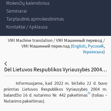
Mokesčių kalendorius
Seminarai
Tarptautinis apmokestinimas
Kontaktai / Apklausa
VMI Machine translation / VMI Машинный перевод /
VMI Машинний переклад (
English
,
Русский
,
Українська
)
Dėl Lietuvos Respublikos Vyriausybės 2004 m. balandžio 16 d. nutarimo Nr.442 pakeitimo
Informuojame, kad 2022 m. birželio
22
d. buvo
priimtas Lietuvos Respublikos Vyriausybės 2004 m.
[1]
balandžio 16 d. nutarimo Nr. 442 pakeitimas
(toliau −
Nutarimo
pakeitimas).