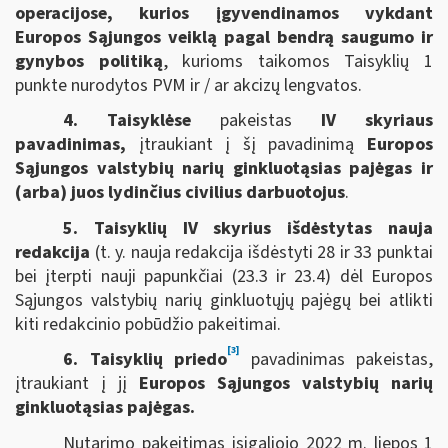
operacijose, kurios įgyvendinamos vykdant
Europos Sąjungos veiklą pagal bendrą saugumo ir
gynybos politiką
, kurioms taikomos Taisyklių 1
punkte nurodytos PVM ir / ar akcizų lengvatos.
4. Taisyklėse
pakeistas
IV skyriaus
pavadinimas,
įtraukiant
į šį pavadinimą
Europos
Sąjungos valstybių narių ginkluotąsias pajėgas ir
(arba) juos lydinčius civilius darbuotojus
.
5. Taisyklių IV skyrius išdėstytas nauja
redakcija
(t. y. nauja redakcija išdėstyti 28 ir 33 punktai
bei įterpti nauji papunkčiai (23.3 ir 23.4) dėl Europos
Sąjungos valstybių narių ginkluotųjų pajėgų bei atlikti
kiti redakcinio pobūdžio pakeitimai.
[3]
6. Taisyklių priedo
pavadinimas pakeistas,
įtraukiant į jį
Europos Sąjungos valstybių narių
ginkluotąsias pajėgas.
Nutarimo pakeitimas įsigaliojo 2022 m. liepos 1