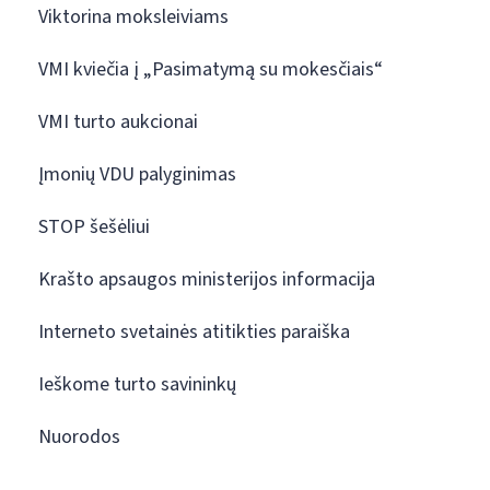
Viktorina moksleiviams
VMI kviečia į „Pasimatymą su mokesčiais“
VMI turto aukcionai
Įmonių VDU palyginimas
STOP šešėliui
Krašto apsaugos ministerijos informacija
Interneto svetainės atitikties paraiška
Ieškome turto savininkų
Nuorodos