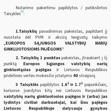
Nutarimo pakeitimu papildytos / patikslintos
[2]
Taisyklės
:
1.Taisyklių
pavadinimas pakeistas, papildant jį
nuostata dėl PVM ir akcizų lengvatų taikymo
„
EUROPOS SĄJUNGOS VALSTYBIŲ NARIŲ
GINKLUOTOSIOMS PAJĖGOMS
“.
2. Taisyklių 1 punktas
pakeistas, įtraukiant į šį
punktą
Europos Sąjungos valstybių narių
ginkluotąsias pajėgas
ir Lietuvos Respublikos
pridėtinės vertės mokesčio įstatymo
40
straipsnį.
1
1
3 Taisyklės
papildytos
1.6
ir
1.7
papunkčiais,
kuriuose įvardytos kitų nei Lietuvos Respublikos
valstybių narių ginkluotosios pajėgos ir (arba) jas
lydintys civiliai darbuotojai, kai šios pajėgos
Lietuvos Respublikoje dalyvauja gynybos