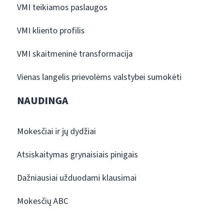
VMI teikiamos paslaugos
VMI kliento profilis
VMI skaitmeninė transformacija
Vienas langelis prievolėms valstybei sumokėti
NAUDINGA
Mokesčiai ir jų dydžiai
Atsiskaitymas grynaisiais pinigais
Dažniausiai užduodami klausimai
Mokesčių ABC