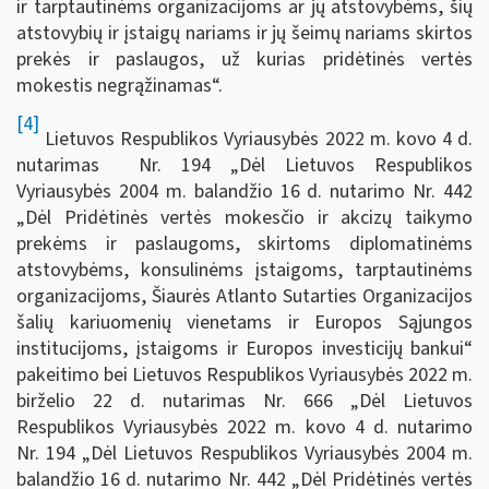
ir tarptautinėms organizacijoms ar jų atstovybėms, šių
atstovybių ir įstaigų nariams ir jų šeimų nariams skirtos
prekės ir paslaugos, už kurias pridėtinės vertės
mokestis negrąžinamas“.
[4]
Lietuvos Respublikos Vyriausybės 2022 m. kovo 4 d.
nutarimas Nr. 194 „Dėl Lietuvos Respublikos
Vyriausybės 2004 m. balandžio 16 d. nutarimo Nr. 442
„Dėl Pridėtinės vertės mokesčio ir akcizų taikymo
prekėms ir paslaugoms, skirtoms diplomatinėms
atstovybėms, konsulinėms įstaigoms, tarptautinėms
organizacijoms, Šiaurės Atlanto Sutarties Organizacijos
šalių kariuomenių vienetams ir Europos Sąjungos
institucijoms, įstaigoms ir Europos investicijų bankui“
pakeitimo bei Lietuvos Respublikos Vyriausybės 2022 m.
birželio 22 d. nutarimas Nr. 666 „Dėl Lietuvos
Respublikos Vyriausybės 2022 m. kovo 4 d. nutarimo
Nr. 194 „Dėl Lietuvos Respublikos Vyriausybės 2004 m.
balandžio 16 d. nutarimo Nr. 442 „Dėl Pridėtinės vertės