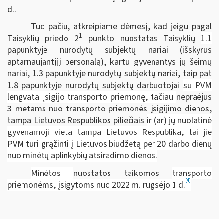
d..
Tuo pačiu, atkreipiame dėmesį, kad jeigu pagal
1
Taisyklių priedo 2
punkto
nuostatas Taisyklių
1.1
papunktyje nurodytų subjektų nariai (išskyrus
aptarnaujantįjį personalą), kartu gyvenantys jų šeimų
nariai, 1.3 papunktyje nurodytų subjektų nariai, taip pat
1.8 papunktyje nurodytų subjektų darbuotojai
su PVM
lengvata įsigijo transporto priemonę, tačiau
nepraėjus
3 metams nuo transporto priemonės įsigijimo dienos,
tampa Lietuvos Respublikos piliečiais
ir (ar) jų nuolatinė
gyvenamoji vieta tampa Lietuvos Respublika, tai jie
PVM turi grąžinti į Lietuvos biudžetą per 20 darbo dienų
nuo minėtų aplinkybių atsiradimo dienos.
Minėtos
nuostatos taikomos
transporto
[4]
priemonėms, įsigytoms nuo 2022 m. rugsėjo 1 d.