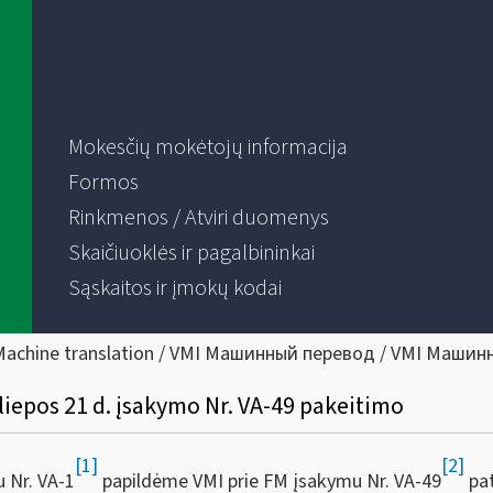
Mokesčių mokėtojų informacija
Formos
Rinkmenos / Atviri duomenys
Skaičiuoklės ir pagalbininkai
Sąskaitos ir įmokų kodai
Machine translation / VMI Машинный перевод / VMI Машин
 liepos 21 d. įsakymo Nr. VA-49 pakeitimo
[1]
[2]
 Nr. VA-1
papildėme VMI prie FM įsakymu Nr. VA-49
pat