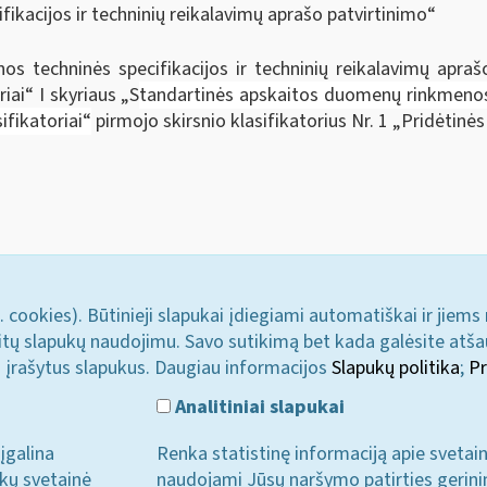
kacijos ir techninių reikalavimų aprašo patvirtinimo“
 techninės specifikacijos ir techninių reikalavimų apra
iai“ I skyriaus „S
tandartinės apskaitos duomenų rinkmenos 
fikatoriai“
pirmojo skirsnio klasifikatorius Nr. 1 „Pridėtinė
. cookies). Būtinieji slapukai įdiegiami automatiškai ir jiems
u kitų slapukų naudojimu. Savo sutikimą bet kada galėsite atš
i įrašytus slapukus. Daugiau informacijos
Slapukų politika
;
Pr
Analitiniai slapukai
įgalina
Renka statistinę informaciją apie svetai
ukų svetainė
naudojami Jūsų naršymo patirties gerini