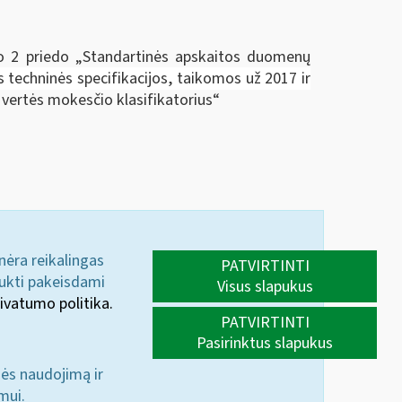
šo 2 priedo „Standartinės apskaitos duomenų
techninės specifikacijos, taikomos už 2017 ir
s vertės mokesčio klasifikatorius“
 nėra reikalingas
PATVIRTINTI
aukti pakeisdami
Visus slapukus
ivatumo politika.
PATVIRTINTI
Pasirinktus slapukus
nės naudojimą ir
mui.