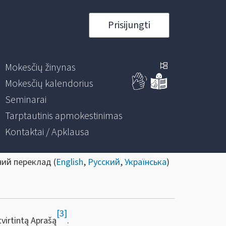
Prisijungti
Mokesčių žinynas
Mokesčių kalendorius
Seminarai
Tarptautinis apmokestinimas
Kontaktai / Apklausa
ний переклад (
English
,
Русский
,
Українська
)
[3]
virtintą Aprašą
.