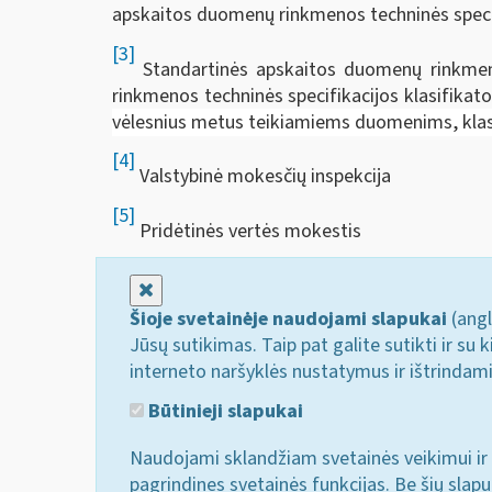
apskaitos duomenų rinkmenos techninės specifi
[3]
Standartinės apskaitos duomenų rinkmenos
rinkmenos techninės specifikacijos klasifikator
vėlesnius metus teikiamiems duomenims, klasi
[4]
Valstybinė mokesčių inspekcija
[5]
Pridėtinės vertės mokestis
Uždaryti
Šioje svetainėje naudojami slapukai
(angl
Jūsų sutikimas. Taip pat galite sutikti ir s
interneto naršyklės nustatymus ir ištrindam
Būtinieji slapukai
Naudojami sklandžiam svetainės veikimui ir 
pagrindines svetainės funkcijas. Be šių slap