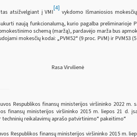
[4]
as atsižvelgiant į VMI
vykdomo Išmaniosios mokesčių 
ukurti naują funkcionalumą, kurio pagalba preliminarioje 
ją apmokestinimo schemą (maržą), pardavėjo marža bus apmok
naudojami mokesčių kodai: „PVM52“ (9 proc. PVM) ir PVM53 (5
Rasa Virvilienė
uvos Respublikos finansų ministerijos viršininko 2022 m. s
os finansų ministerijos viršininko 2015 m. liepos 21 d. 
 techninių reikalavimų aprašo patvirtinimo“ pakeitimo“
uvos Respublikos finansų ministerijos viršininko 2015 m. lie