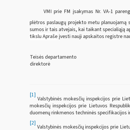
VMI prie FM įsakymas Nr. VA-1 parengt
plėtros paslaugų projekto metu planuojamą s
sumos ir tais atvejais, kai taikant specialią
tikslu Apraše
įvesti nauji apskaitos registre 
Teisės departamento
direktorė
[1]
Valstybinės mokesčių inspekcijos prie Liet
mokesčių inspekcijos prie Lietuvos Respublik
duomenų rinkmenos techninės specifikacijos ir
[2]
Valstybinės mokesčių inspekcijos prie Liet