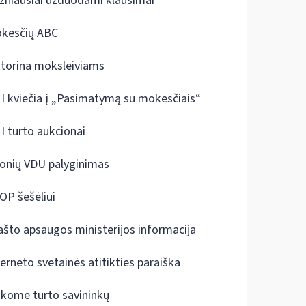
žniausiai užduodami klausimai
kesčių ABC
ktorina moksleiviams
I kviečia į „Pasimatymą su mokesčiais“
I turto aukcionai
onių VDU palyginimas
OP šešėliui
ašto apsaugos ministerijos informacija
terneto svetainės atitikties paraiška
škome turto savininkų