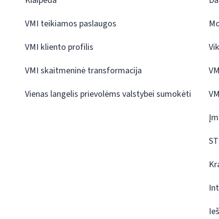
Klaipėda
Da
VMI teikiamos paslaugos
Mo
VMI kliento profilis
Vi
VMI skaitmeninė transformacija
VM
Vienas langelis prievolėms valstybei sumokėti
VM
Įm
ST
Kr
In
Ie