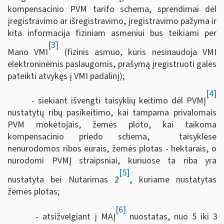
kompensacinio PVM tarifo schema, sprendimai dėl
įregistravimo ar išregistravimo, įregistravimo pažyma ir
kita informacija fiziniam asmeniui bus teikiami per
[3]
Mano VMI
(fizinis asmuo, kuris nesinaudoja VMI
elektroninėmis paslaugomis, prašymą įregistruoti galės
pateikti atvykęs į VMI padalinį);
[4]
- siekiant išvengti taisyklių keitimo dėl PVMĮ
nustatytų ribų pasikeitimo, kai tampama privalomais
PVM mokėtojais, žemės ploto, kai taikoma
kompensacinio priedo schema, taisyklėse
nenurodomos ribos eurais, žemės plotas - hektarais, o
nurodomi PVMĮ straipsniai, kuriuose ta riba yra
[5]
nustatyta bei Nutarimas 2
, kuriame nustatytas
žemės plotas;
[6]
- atsižvelgiant į MAĮ
nuostatas, nuo 5 iki 3