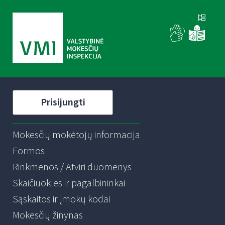
Prisijungti
Mokesčių mokėtojų informacija
Formos
Rinkmenos / Atviri duomenys
Skaičiuoklės ir pagalbininkai
Sąskaitos ir įmokų kodai
Mokesčių žinynas