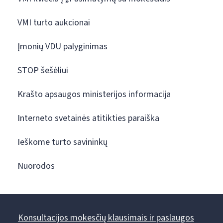
VMI turto aukcionai
Įmonių VDU palyginimas
STOP šešėliui
Krašto apsaugos ministerijos informacija
Interneto svetainės atitikties paraiška
Ieškome turto savininkų
Nuorodos
Konsultacijos mokesčių klausimais ir paslaugos