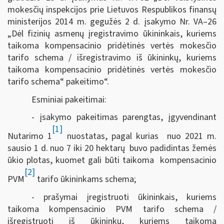
mokesčių inspekcijos prie Lietuvos Respublikos finansų
ministerijos 2014 m. gegužės 2 d. įsakymo Nr. VA–26
„Dėl fizinių asmenų įregistravimo ūkininkais, kuriems
taikoma kompensacinio pridėtinės vertės mokesčio
tarifo schema / išregistravimo iš ūkininkų, kuriems
taikoma kompensacinio pridėtinės vertės mokesčio
tarifo schema“ pakeitimo“.
Esminiai pakeitimai:
- įsakymo pakeitimas parengtas, įgyvendinant
[1]
Nutarimo 1
nuostatas, pagal kurias nuo
2021 m
.
sausio 1 d. nuo 7 iki 20 hektarų buvo padidintas žemės
ūkio plotas, kuomet gali būti taikoma kompensacinio
[2]
PVM
tarifo ūkininkams schema;
- prašymai įregistruoti ūkininkais, kuriems
taikoma kompensacinio PVM tarifo schema /
išregistruoti iš ūkininkų, kuriems taikoma