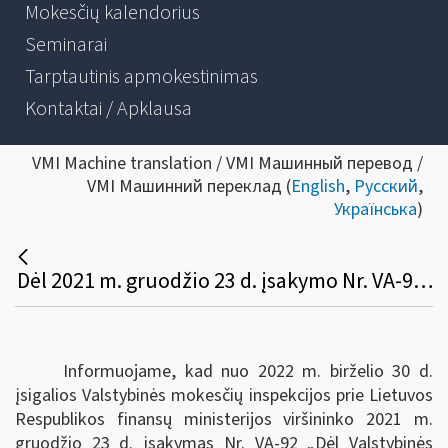
Mokesčių kalendorius
Seminarai
Tarptautinis apmokestinimas
Kontaktai / Apklausa
VMI Machine translation / VMI Машинный перевод /
VMI Машинний переклад (
English
,
Русский
,
Українська
)
Dėl 2021 m. gruodžio 23 d. įsakymo Nr. VA-92 įsigaliojimo
Informuojame, kad nuo 2022 m. birželio 30 d.
įsigalios Valstybinės mokesčių inspekcijos prie Lietuvos
Respublikos finansų ministerijos viršininko 2021 m.
gruodžio 23 d. įsakymas Nr. VA-92 „Dėl Valstybinės