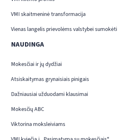
VMI skaitmeninė transformacija
Vienas langelis prievolėms valstybei sumokėti
NAUDINGA
Mokesčiai ir jų dydžiai
Atsiskaitymas grynaisiais pinigais
Dažniausiai užduodami klausimai
Mokesčių ABC
Viktorina moksleiviams
VMI kviečia į „Pasimatymą su mokesčiais“