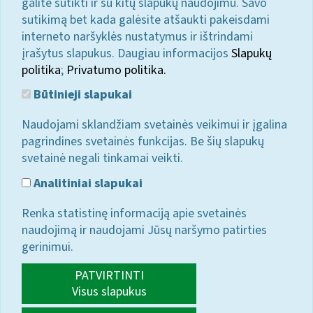
galite sutikti ir su kitų slapukų naudojimu. Savo
sutikimą bet kada galėsite atšaukti pakeisdami
interneto naršyklės nustatymus ir ištrindami
įrašytus slapukus. Daugiau informacijos
Slapukų
politika
;
Privatumo politika.
Būtinieji slapukai
Naudojami sklandžiam svetainės veikimui ir įgalina
pagrindines svetainės funkcijas. Be šių slapukų
svetainė negali tinkamai veikti.
Analitiniai slapukai
Renka statistinę informaciją apie svetainės
naudojimą ir naudojami Jūsų naršymo patirties
gerinimui.
PATVIRTINTI
Visus slapukus