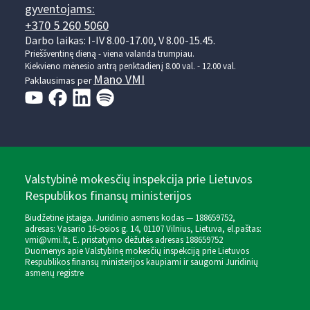
gyventojams:
+370 5 260 5060
Darbo laikas: I-IV 8.00-17.00, V 8.00-15.45.
Prieššventinę dieną - viena valanda trumpiau.
Kiekvieno mėnesio antrą penktadienį 8.00 val. - 12.00 val.
Mano VMI
Paklausimas per
Valstybinė mokesčių inspekcija prie Lietuvos
Respublikos finansų ministerijos
Biudžetinė įstaiga. Juridinio asmens kodas — 188659752,
adresas: Vasario 16-osios g. 14, 01107 Vilnius, Lietuva, el.paštas:
vmi@vmi.lt
, E. pristatymo dėžutės adresas 188659752
Duomenys apie Valstybinę mokesčių inspekciją prie Lietuvos
Respublikos finansų ministerijos kaupiami ir saugomi Juridinių
asmenų registre