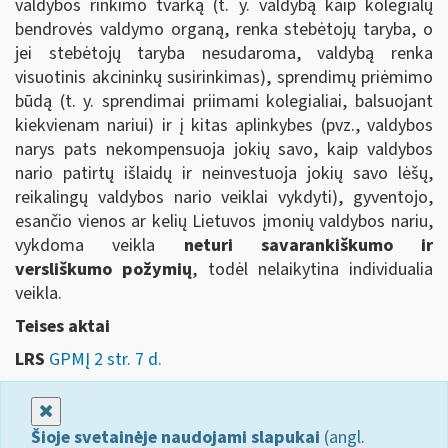
valdybos rinkimo tvarką (t. y. valdybą kaip kolegialų
bendrovės valdymo organą, renka stebėtojų taryba, o
jei stebėtojų taryba nesudaroma, valdybą renka
visuotinis akcininkų susirinkimas), sprendimų priėmimo
būdą (t. y. sprendimai priimami kolegialiai, balsuojant
kiekvienam nariui) ir į kitas aplinkybes (pvz., valdybos
narys pats nekompensuoja jokių savo, kaip valdybos
nario patirtų išlaidų ir neinvestuoja jokių savo lėšų,
reikalingų valdybos nario veiklai vykdyti), gyventojo,
esančio vienos ar kelių Lietuvos įmonių valdybos nariu,
vykdoma veikla
neturi savarankiškumo ir
versliškumo požymių
, todėl nelaikytina individualia
veikla.
Teises aktai
LRS
GPMĮ 2 str. 7 d.
Uždaryti
Šioje svetainėje naudojami slapukai
(angl.