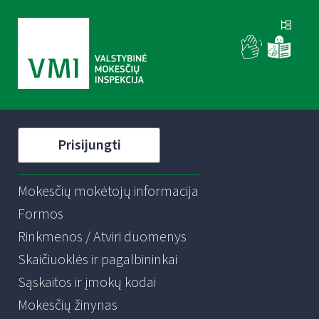
Prisijungti
Mokesčių mokėtojų informacija
Formos
Rinkmenos / Atviri duomenys
Skaičiuoklės ir pagalbininkai
Sąskaitos ir įmokų kodai
Mokesčių žinynas