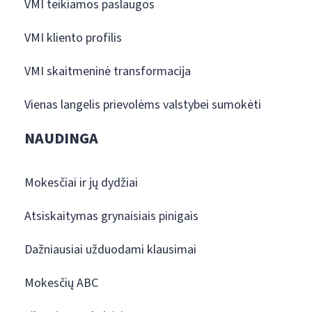
VMI teikiamos paslaugos
VMI kliento profilis
VMI skaitmeninė transformacija
Vienas langelis prievolėms valstybei sumokėti
NAUDINGA
Mokesčiai ir jų dydžiai
Atsiskaitymas grynaisiais pinigais
Dažniausiai užduodami klausimai
Mokesčių ABC