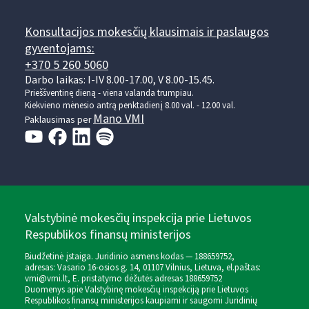
Konsultacijos mokesčių klausimais ir paslaugos
gyventojams:
+370 5 260 5060
Darbo laikas: I-IV 8.00-17.00, V 8.00-15.45.
Prieššventinę dieną - viena valanda trumpiau.
Kiekvieno mėnesio antrą penktadienį 8.00 val. - 12.00 val.
Mano VMI
Paklausimas per
Valstybinė mokesčių inspekcija prie Lietuvos
Respublikos finansų ministerijos
Biudžetinė įstaiga. Juridinio asmens kodas — 188659752,
adresas: Vasario 16-osios g. 14, 01107 Vilnius, Lietuva, el.paštas:
vmi@vmi.lt
, E. pristatymo dėžutės adresas 188659752
Duomenys apie Valstybinę mokesčių inspekciją prie Lietuvos
Respublikos finansų ministerijos kaupiami ir saugomi Juridinių