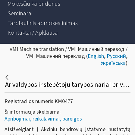
Mokesčių kalendorius
Seminarai
Tarptautinis apmokestinimas
Kontaktai / Apklausa
VMI Machine translation / VMI Машинный перевод /
VMI Машинний переклад (
English
,
Русский
,
Українська
)
Ar valdybos ir stebėtojų tarybos nariai privalo registruoti individualią veiklą?
Registracijos numeris KM0477
Ši informacija skelbiama:
Apribojimai, reikalavimai, pareigos
Atsižvelgiant į Akcinių bendrovių įstatyme nustatytą