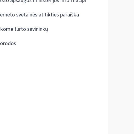
ašto apsaugos ministerijos informacija
terneto svetainės atitikties paraiška
škome turto savininkų
orodos