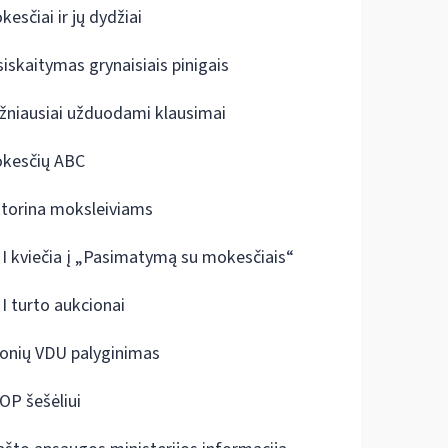
kesčiai ir jų dydžiai
siskaitymas grynaisiais pinigais
žniausiai užduodami klausimai
kesčių ABC
ktorina moksleiviams
I kviečia į „Pasimatymą su mokesčiais“
I turto aukcionai
onių VDU palyginimas
OP šešėliui