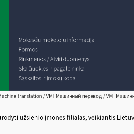
Mokesčių mokėtojų informacija
Formos
Rinkmenos / Atviri duomenys
Skaičiuoklės ir pagalbininkai
Sąskaitos ir įmokų kodai
Machine translation / VMI Машинный перевод / VMI Машин