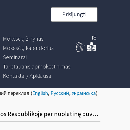
Prisijungti
Mokesčių žinynas
Mokesčių kalendorius
Seminarai
Tarptautinis apmokestinimas
Kontaktai / Apklausa
ний переклад (
English
,
Русский
,
Українська
)
Kokį mokesčių mokėtojų kodą turi nurodyti užsienio įmonės filialas, veikiantis Lietuvos Respublikoje per nuolatinę buveinę, teikdamas deklaracijas?