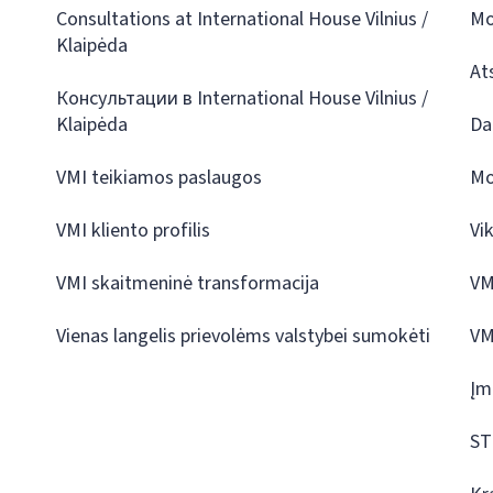
Consultations at International House Vilnius /
Mo
Klaipėda
At
Консультации в International House Vilnius /
Klaipėda
Da
VMI teikiamos paslaugos
Mo
VMI kliento profilis
Vi
VMI skaitmeninė transformacija
VM
Vienas langelis prievolėms valstybei sumokėti
VM
Įm
ST