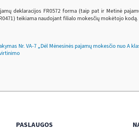
amų deklaracijos FR0572 forma (taip pat ir Metinė pajam
0471) teikiama naudojant filialo mokesčių mokėtojo kodą.
įsakymas Nr. VA-7 „Dėl Mėnesinės pajamų mokesčio nuo A kla
virtinimo
PASLAUGOS
N