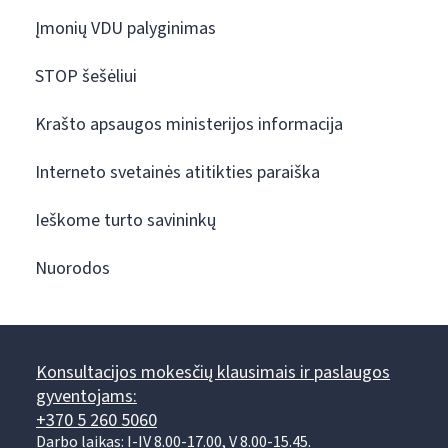
Įmonių VDU palyginimas
STOP šešėliui
Krašto apsaugos ministerijos informacija
Interneto svetainės atitikties paraiška
Ieškome turto savininkų
Nuorodos
Konsultacijos mokesčių klausimais ir paslaugos
gyventojams:
+370 5 260 5060
Darbo laikas: I-IV 8.00-17.00, V 8.00-15.45.