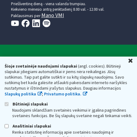
Prieššventinę dieną - viena valanda trumpiau.
Kiekvieno mėnesio antrą penktadienį 8.00 val. - 12.00 val.
Mano VMI
Paklausimas per
Valstybinė mokesčių inspekcija prie Lietuvos
U
Respublikos finansų ministerijos
Šioje svetainėje naudojami slapukai
(angl. cookies). Būtinieji
slapukai įdiegiami automatiškai ir jiems nėra reikalingas Jūsų
Biudžetinė įstaiga. Juridinio asmens kodas — 188659752,
sutikimas. Taip pat galite sutikti ir su kitų slapukų naudojimu. Savo
adresas: Vasario 16-osios g. 14, 01107 Vilnius, Lietuva, el.paštas:
sutikimą bet kada galėsite atšaukti pakeisdami interneto naršyklės
vmi@vmi.lt
, E. pristatymo dėžutės adresas 188659752
nustatymus ir ištrindami įrašytus slapukus. Daugiau informacijos
Duomenys apie Valstybinę mokesčių inspekciją prie Lietuvos
Slapukų politika
;
Privatumo politika.
Respublikos finansų ministerijos kaupiami ir saugomi Juridinių
asmenų registre
Būtinieji slapukai
Naudojami sklandžiam svetainės veikimui ir įgalina pagrindines
svetainės funkcijas. Be šių slapukų svetainė negali tinkamai veikti.
Analitiniai slapukai
Renka statistinę informaciją apie svetainės naudojimą ir