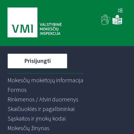
Prisijungti
Mokesčių mokėtojų informacija
Formos
Rinkmenos / Atviri duomenys
Skaičiuoklės ir pagalbininkai
Sąskaitos ir įmokų kodai
Mokesčių žinynas