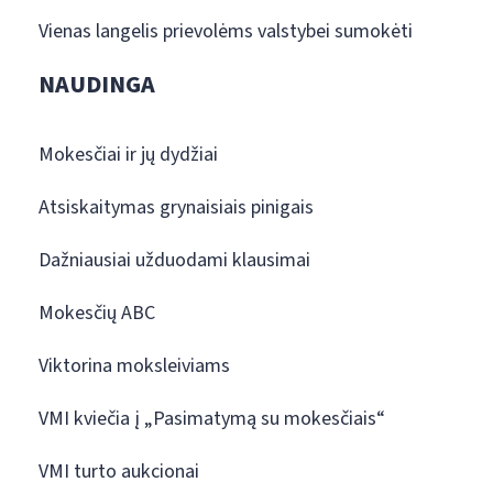
Vienas langelis prievolėms valstybei sumokėti
NAUDINGA
Mokesčiai ir jų dydžiai
Atsiskaitymas grynaisiais pinigais
Dažniausiai užduodami klausimai
Mokesčių ABC
Viktorina moksleiviams
VMI kviečia į „Pasimatymą su mokesčiais“
VMI turto aukcionai