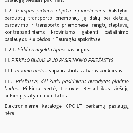
paslaugų viešasis pirkimas.
II.2.
Trumpas pirkimo objekto apibūdinimas
: Valstybei
perduotų transporto priemonių, jų dalių bei detalių
pardavimo ir transporto priemonėse įrengtų slėptuvių
kontrabandiniams kroviniams gabenti pašalinimo
paslaugos Klaipėdos ir Tauragės apskrityse.
II.2.1.
Pirkimo objekto tipas
: paslaugos.
III.
PIRKIMO BŪDAS IR JO PASIRINKIMO PRIEŽASTYS
:
III.1.
Pirkimo būdas
: supaprastintas atviras konkursas.
III.2.
Priežastys, dėl kurių pasirinktas nurodytas pirkimo
būdas
: Pirkimo vertė, Lietuvos Respublikos viešųjų
pirkimų įstatymo nuostatos.
Elektroniniame kataloge CPO.LT perkamų paslaugų
nėra.
_________