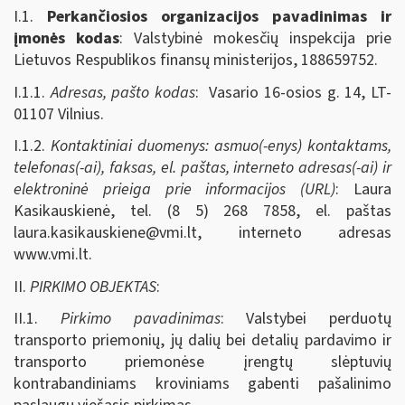
I.1.
Perkančiosios organizacijos pavadinimas ir
įmonės kodas
: Valstybinė mokesčių inspekcija prie
Lietuvos Respublikos finansų ministerijos, 188659752.
I.1.1.
Adresas, pašto kodas
: Vasario 16-osios g. 14, LT-
01107 Vilnius.
I.1.2.
Kontaktiniai duomenys: asmuo(-enys) kontaktams,
telefonas(-ai), faksas, el. paštas, interneto adresas(-ai) ir
elektroninė prieiga prie informacijos (URL)
: Laura
Kasikauskienė, tel. (8 5) 268 7858, el. paštas
laura.kasikauskiene@vmi.lt
, interneto adresas
www.vmi.lt.
II.
PIRKIMO OBJEKTAS
:
II.1.
Pirkimo pavadinimas
: Valstybei perduotų
transporto priemonių, jų dalių bei detalių pardavimo ir
transporto priemonėse įrengtų slėptuvių
kontrabandiniams kroviniams gabenti pašalinimo