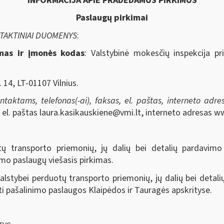
INFORMACIJA APIE PRADEDAMUS PIRKIMUS
Paslaug
ų
pirkimai
NTAKTINIAI DUOMENYS
:
imas ir įmonės kodas
: Valstybinė mokesčių inspekcija pr
 14, LT-01107 Vilnius.
aktams, telefonas(-ai), faksas, el. paštas, interneto adresa
, el. paštas
laura.kasikauskiene@vmi.lt
, interneto adresas ww
tų transporto priemonių, jų dalių bei detalių pardavimo
mo paslaugų viešasis pirkimas.
Valstybei perduotų transporto priemonių, jų dalių bei deta
i pašalinimo paslaugos Klaipėdos ir Tauragės apskrityse.