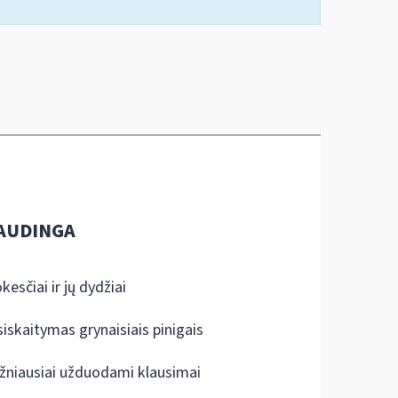
AUDINGA
kesčiai ir jų dydžiai
siskaitymas grynaisiais pinigais
žniausiai užduodami klausimai