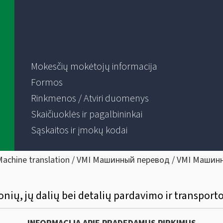
Mokesčių mokėtojų informacija
Formos
Rinkmenos / Atviri duomenys
Skaičiuoklės ir pagalbininkai
Sąskaitos ir įmokų kodai
Machine translation / VMI Машинный перевод / VMI Машин