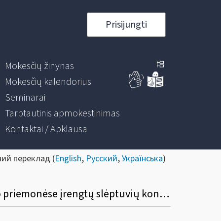
Prisijungti
Mokesčių žinynas
Mokesčių kalendorius
Seminarai
Tarptautinis apmokestinimas
Kontaktai / Apklausa
ний переклад (
English
,
Русский
,
Українська
)
Valstybei perduotų transporto priemonių, jų dalių bei detalių pardavimo ir transporto priemonėse įrengtų slėptuvių kontrabandiniams kroviniams gabenti pašalinimo paslaugų viešasis pirkimas