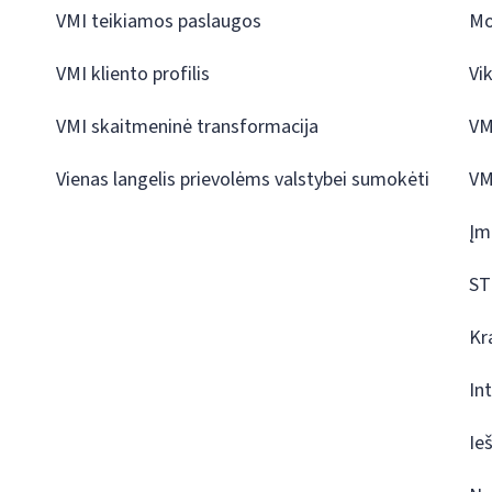
VMI teikiamos paslaugos
Mo
VMI kliento profilis
Vi
VMI skaitmeninė transformacija
VM
Vienas langelis prievolėms valstybei sumokėti
VM
Įm
ST
Kr
In
Ie