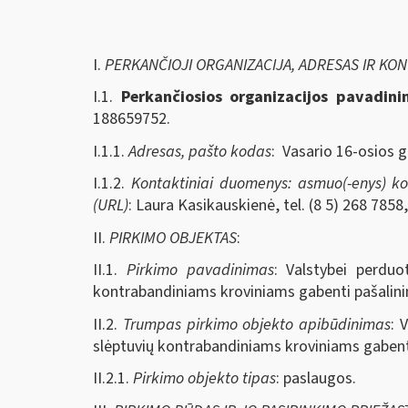
I.
PERKANČIOJI ORGANIZACIJA, ADRESAS IR KO
I.1.
Perkančiosios organizacijos pavadin
188659752.
I.1.1.
Adresas, pašto kodas
: Vasario 16-osios g.
I.1.2.
Kontaktiniai duomenys: asmuo(-enys) kont
(URL)
: Laura Kasikauskienė, tel. (8 5) 268 7858
II.
PIRKIMO OBJEKTAS
:
II.1.
Pirkimo pavadinimas
: Valstybei perduo
kontrabandiniams kroviniams gabenti pašalini
II.2.
Trumpas pirkimo objekto apibūdinimas
: 
slėptuvių kontrabandiniams kroviniams gabent
II.2.1.
Pirkimo objekto tipas
: paslaugos.