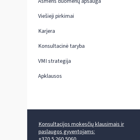
Asmens duomenų apsauga
Viešieji pirkimai
Karjera
Konsultacinė taryba
VMI strategija
Apklausos
Konsultacijos mokesčių klausimais ir
paslaugos gyventojams:
+370 5 260 5060