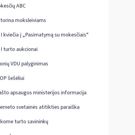
kesčių ABC
ktorina moksleiviams
I kviečia į „Pasimatymą su mokesčiais“
I turto aukcionai
onių VDU palyginimas
OP šešėliui
ašto apsaugos ministerijos informacija
terneto svetainės atitikties paraiška
škome turto savininkų