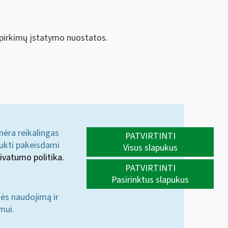
ų pirkimų įstatymo nuostatos.
 nėra reikalingas
PATVIRTINTI
aukti pakeisdami
Visus slapukus
ivatumo politika.
PATVIRTINTI
Pasirinktus slapukus
nės naudojimą ir
mui.