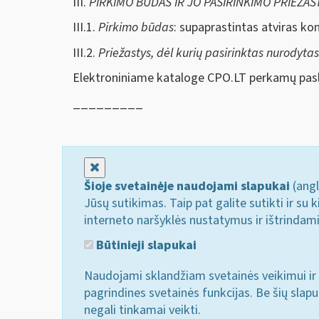
III.
PIRKIMO BŪDAS IR JO PASIRINKIMO PRIEŽAS
III.1.
Pirkimo būdas
: supaprastintas atviras ko
III.2.
Priežastys, dėl kurių pasirinktas nurodyta
Elektroniniame kataloge CPO.LT perkamų pasl
_________
Uždaryti
Šioje svetainėje naudojami slapukai
(angl
Jūsų sutikimas. Taip pat galite sutikti ir s
interneto naršyklės nustatymus ir ištrindam
Būtinieji slapukai
Naudojami sklandžiam svetainės veikimui ir 
pagrindines svetainės funkcijas. Be šių slap
negali tinkamai veikti.