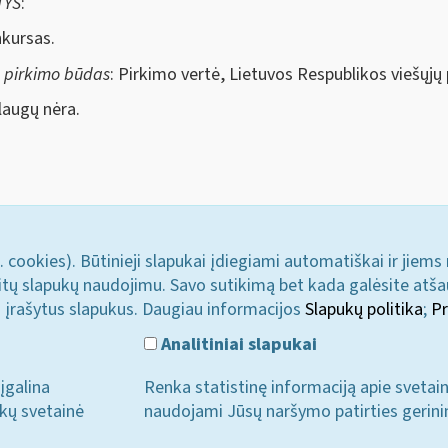
TYS
:
nkursas.
s pirkimo būdas
: Pirkimo vertė, Lietuvos Respublikos viešųj
augų nėra.
. cookies). Būtinieji slapukai įdiegiami automatiškai ir jiems
u kitų slapukų naudojimu. Savo sutikimą bet kada galėsite atš
i įrašytus slapukus. Daugiau informacijos
Slapukų politika
;
Pr
Analitiniai slapukai
įgalina
Renka statistinę informaciją apie svetai
ukų svetainė
naudojami Jūsų naršymo patirties gerini