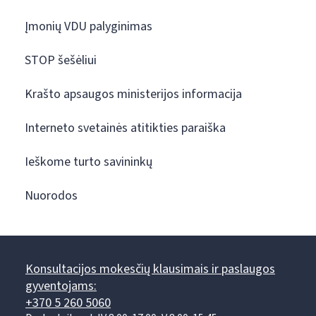
Įmonių VDU palyginimas
STOP šešėliui
Krašto apsaugos ministerijos informacija
Interneto svetainės atitikties paraiška
Ieškome turto savininkų
Nuorodos
Konsultacijos mokesčių klausimais ir paslaugos
gyventojams:
+370 5 260 5060