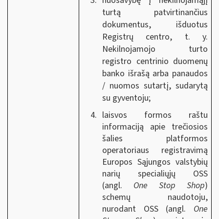
nuosavybę į nekilnojamąjį
turtą patvirtinančius
dokumentus, išduotus
Registrų centro, t. y.
Nekilnojamojo turto
registro centrinio duomenų
banko išrašą arba panaudos
/ nuomos sutartį, sudarytą
su gyventoju;
laisvos formos raštu
informaciją apie trečiosios
šalies platformos
operatoriaus registravimą
Europos Sąjungos valstybių
narių specialiųjų OSS
(angl.
One Stop Shop
)
schemų naudotoju,
nurodant OSS (angl.
One