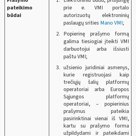
Prašymo
Elektroniniu būdu, prisijungę
pateikimo
prie e. VMI portalo
būdai
autorizuotų elektroninių
paslaugų srities
Mano VMI
;
Popierinę prašymo formą
galima tiesiogiai įteikti VMI
darbuotojui arba išsiusti
paštu VMI;
užsienio juridiniai asmenys,
kurie registruojasi kaip
trečiųjų šalių platformų
operatoriai arba Europos
Sąjungos platformų
operatoriai, – popierinius
prašymus pateikia
pasirinktinai vienai iš VMI,
kartu su prašymo forma
užpildydami ir pateikdami