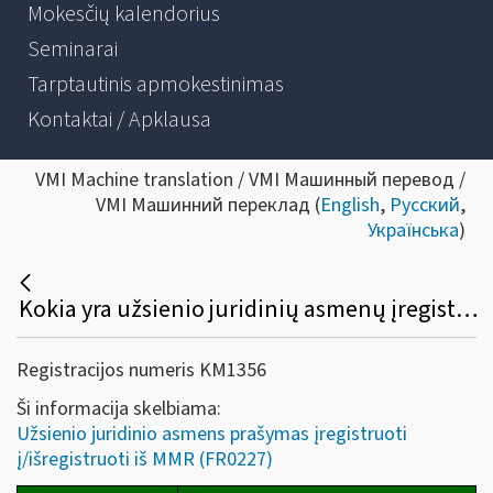
Mokesčių kalendorius
Seminarai
Tarptautinis apmokestinimas
Kontaktai / Apklausa
VMI Machine translation / VMI Машинный перевод /
VMI Машинний переклад (
English
,
Русский
,
Українська
)
Kokia yra užsienio juridinių asmenų įregistravimo į / išregistravimo iš Mokesčių mokėtojų registro tvarka?
Registracijos numeris KM1356
Ši informacija skelbiama:
Užsienio juridinio asmens prašymas įregistruoti
į/išregistruoti iš MMR (FR0227)