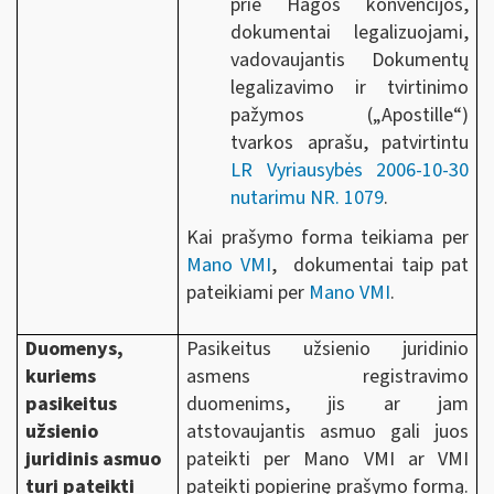
prie Hagos konvencijos,
dokumentai legalizuojami,
vadovaujantis Dokumentų
legalizavimo ir tvirtinimo
pažymos („Apostille“)
tvarkos aprašu, patvirtintu
LR Vyriausybės 2006-10-30
nutarimu NR. 1079
.
Kai prašymo forma teikiama per
Mano VMI
, dokumentai taip pat
pateikiami per
Mano VMI
.
Duomenys,
Pasikeitus užsienio juridinio
kuriems
asmens registravimo
pasikeitus
duomenims, jis ar jam
užsienio
atstovaujantis asmuo gali juos
juridinis asmuo
pateikti per Mano VMI ar VMI
turi pateikti
pateikti popierinę prašymo formą.