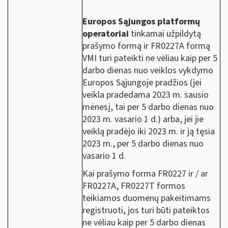
Europos Sąjungos platformų
operatoriai
tinkamai užpildytą
prašymo formą ir FR0227A formą
VMI turi pateikti ne vėliau kaip per 5
darbo dienas nuo veiklos vykdymo
Europos Sąjungoje pradžios (jei
veikla pradedama 2023 m. sausio
mėnesį, tai per 5 darbo dienas nuo
2023 m. vasario 1 d.) arba, jei jie
veiklą pradėjo iki 2023 m. ir ją tęsia
2023 m., per 5 darbo dienas nuo
vasario 1 d.
Kai prašymo forma FR0227 ir / ar
FR0227A, FR0227T formos
teikiamos duomenų pakeitimams
registruoti, jos turi būti pateiktos
ne vėliau kaip per 5 darbo dienas