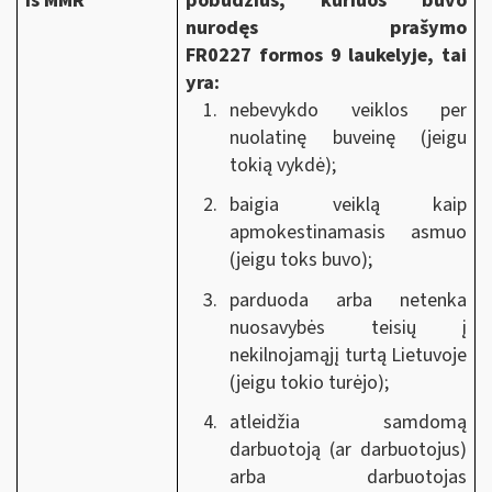
iš MMR
pobūdžius, kuriuos buvo
nurodęs prašymo
FR0227 formos 9 laukelyje, tai
yra:
nebevykdo veiklos per
nuolatinę buveinę (jeigu
tokią vykdė);
baigia veiklą kaip
apmokestinamasis asmuo
(jeigu toks buvo);
parduoda arba netenka
nuosavybės teisių į
nekilnojamąjį turtą Lietuvoje
(jeigu tokio turėjo);
atleidžia samdomą
darbuotoją (ar darbuotojus)
arba darbuotojas