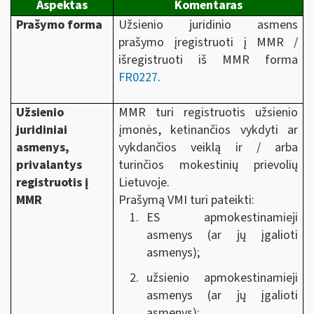
Aspektas
Komentaras
Prašymo forma
Užsienio juridinio asmens
prašymo įregistruoti į MMR /
išregistruoti iš MMR forma
FR0227
.
Užsienio
MMR turi registruotis užsienio
juridiniai
įmonės, ketinančios vykdyti ar
asmenys,
vykdančios veiklą ir / arba
privalantys
turinčios mokestinių prievolių
registruotis į
Lietuvoje.
MMR
Prašymą VMI turi pateikti:
ES apmokestinamieji
asmenys (ar jų įgalioti
asmenys);
užsienio apmokestinamieji
asmenys (ar jų įgalioti
asmenys);