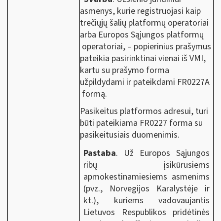
asmenys, kurie registruojasi kaip
trečiųjų šalių platformų operatoriai
arba Europos Sąjungos platformų
operatoriai, – popierinius prašymus
pateikia pasirinktinai vienai iš VMI,
kartu su prašymo forma
užpildydami ir pateikdami FR0227A
formą.
Pasikeitus platformos adresui, turi
būti pateikiama FR0227 forma su
pasikeitusiais duomenimis.
Pastaba
. U
ž Europos Sąjungos
ribų įsikūrusiems
apmokestinamiesiems asmenims
(pvz., Norvegijos Karalystėje ir
kt.), kuriems vadovaujantis
Lietuvos Respublikos pridėtinės