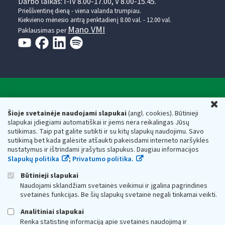
Darbo laikas: I-IV 8.00-17.00, V 8.00-15.45.
Prieššventinę dieną - viena valanda trumpiau.
Kiekvieno mėnesio antrą penktadienį 8.00 val. - 12.00 val.
Mano VMI
Paklausimas per
Valstybinė mokesčių inspekcija prie Lietuvos
U
Respublikos finansų ministerijos
Šioje svetainėje naudojami slapukai
(angl. cookies). Būtinieji
slapukai įdiegiami automatiškai ir jiems nėra reikalingas Jūsų
Biudžetinė įstaiga. Juridinio asmens kodas — 188659752,
sutikimas. Taip pat galite sutikti ir su kitų slapukų naudojimu. Savo
adresas: Vasario 16-osios g. 14, 01107 Vilnius, Lietuva, el.paštas:
sutikimą bet kada galėsite atšaukti pakeisdami interneto naršyklės
vmi@vmi.lt
, E. pristatymo dėžutės adresas 188659752
nustatymus ir ištrindami įrašytus slapukus. Daugiau informacijos
Duomenys apie Valstybinę mokesčių inspekciją prie Lietuvos
Slapukų politika
;
Privatumo politika.
Respublikos finansų ministerijos kaupiami ir saugomi Juridinių
asmenų registre
Būtinieji slapukai
Naudojami sklandžiam svetainės veikimui ir įgalina pagrindines
svetainės funkcijas. Be šių slapukų svetainė negali tinkamai veikti.
Analitiniai slapukai
Renka statistinę informaciją apie svetainės naudojimą ir