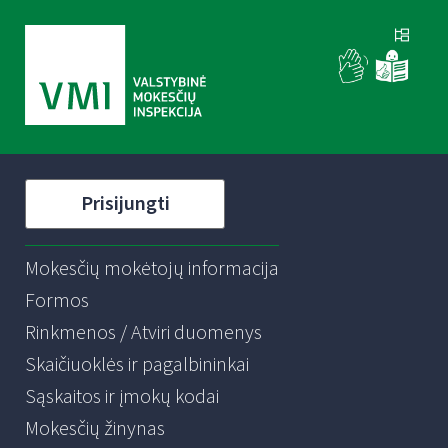
Prisijungti
Mokesčių mokėtojų informacija
Formos
Rinkmenos / Atviri duomenys
Skaičiuoklės ir pagalbininkai
Sąskaitos ir įmokų kodai
Mokesčių žinynas