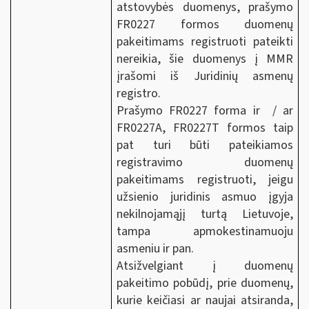
atstovybės duomenys, prašymo
FR0227 formos duomenų
pakeitimams registruoti pateikti
nereikia, šie duomenys į MMR
įrašomi iš Juridinių asmenų
registro.
Prašymo FR0227 forma ir / ar
FR0227A, FR0227T formos taip
pat turi būti pateikiamos
registravimo duomenų
pakeitimams registruoti, jeigu
užsienio juridinis asmuo įgyja
nekilnojamąjį turtą Lietuvoje,
tampa apmokestinamuoju
asmeniu ir pan.
Atsižvelgiant į duomenų
pakeitimo pobūdį, prie duomenų,
kurie keičiasi ar naujai atsiranda,