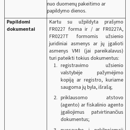
nuo duomenų pakeitimo ar
papildymo dienos.
Papildomi
Kartu su užpildyta prašymo
dokumentai
FR0227 forma ir / ar FR0227A,
FR0227T formomis užsienio
juridiniai asmenys ar jų įgalioti
asmenys VMI (jai pareikalavus)
turi pateikti tokius dokumentus:
registravimo užsienio
valstybėje pažymėjimo
kopiją ar registro, kuriame
saugoma jų byla, išrašą;
priklausomo atstovo
(agento) ar fiskalinio agento
įgaliojimus patvirtinančius
dokumentus;