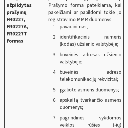
užpildytas
Prašymo forma pateikiama, kai
prašymų
pakeičiami ar papildomi tokie jo
FR0227,
registravimo MMR duomenys:
FR0227A,
pavadinimas;
FR0227T
identifikacinis numeris
formas
(kodas) užsienio valstybėje;
buveinės adresas užsienio
valstybėje;
buveinės adreso
telekomunikacijų rekvizitai;
įgalioto asmens duomenys;
apskaitą tvarkančio asmens
duomenys;
pagrindinės vykdomos
veiklos rūšies (-ių)