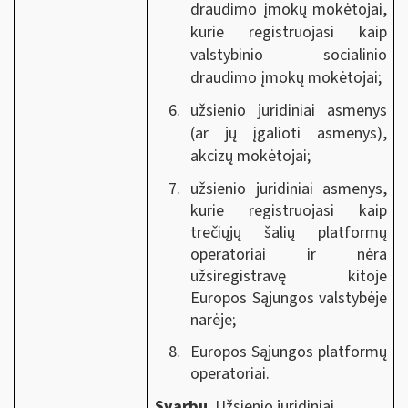
draudimo įmokų mokėtojai,
kurie registruojasi kaip
valstybinio socialinio
draudimo įmokų mokėtojai;
užsienio juridiniai asmenys
(ar jų įgalioti asmenys),
akcizų mokėtojai;
užsienio juridiniai asmenys,
kurie registruojasi kaip
trečiųjų šalių platformų
operatoriai ir nėra
užsiregistravę kitoje
Europos Sąjungos valstybėje
narėje;
Europos Sąjungos platformų
operatoriai.
Svarbu
. Užsienio juridiniai