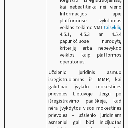
Registro išregistruojamas,
kai nebeatitinka nei vieno
Informacijos apie
platformose vykdomas
veiklas teikimo VMI
taisyklių
4.5.1, 4.5.3 ar 4.5.4
papunkčiuose nurodytų
kriterijų arba nebevykdo
veiklos kaip platformos
operatorius.
Užsienio juridinis asmuo
išregistruojamas iš MMR, kai
galutinai įvykdo mokestines
prievoles Lietuvoje. Jeigu po
išregistravimo paaiškėja, kad
nėra įvykdytos visos mokestinės
prievolės – užsienio juridiniam
asmeniui gali būti inicijuotas