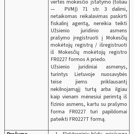
vertės mokesčio įstatymo (toliau
— PVMĮ) 71 str. 3 dalimi,
netaikomas reikalavimas paskirti
fiskalinį agentą, nereikia teikti
Užsienio juridinio asmens
prašymo įregistruoti į Mokesčių
mokėtojų registrą / išregistruoti
iš Mokesčių mokėtojų registro
FR0227 formos A priedo.
Užsienio juridiniai asmenys,
turintys Lietuvoje nuosavybės
teise jiems priklausantį
nekilnojamąjį turtą arba ilgiau
kaip vienam mėnesiui perimtą iš
fizinio asmens, kartu su prašymo
forma FR0227 turi papildomai
pateikti FR0227T formą.