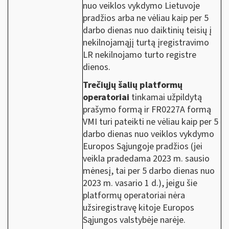
nuo veiklos vykdymo Lietuvoje
pradžios arba ne vėliau kaip per 5
darbo dienas nuo daiktinių teisių į
nekilnojamąjį turtą įregistravimo
LR nekilnojamo turto registre
dienos.
Trečiųjų šalių platformų
operatoriai
tinkamai užpildytą
prašymo formą ir FR0227A formą
VMI turi pateikti ne vėliau kaip per 5
darbo dienas nuo veiklos vykdymo
Europos Sąjungoje pradžios (jei
veikla pradedama 2023 m. sausio
mėnesį, tai per 5 darbo dienas nuo
2023 m. vasario 1 d.), jeigu šie
platformų operatoriai nėra
užsiregistravę kitoje Europos
Sąjungos valstybėje narėje.