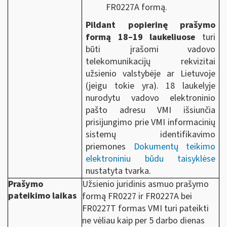
FR0227A formą.
Pildant popierinę prašymo
formą 18–19 laukeliuose
turi
būti įrašomi vadovo
telekomunikacijų rekvizitai
užsienio valstybėje ar Lietuvoje
(jeigu tokie yra). 18 laukelyje
nurodytu vadovo elektroninio
pašto adresu VMI išsiunčia
prisijungimo prie VMI informacinių
sistemų identifikavimo
priemones
Dokumentų teikimo
elektroniniu būdu taisyklėse
nustatyta tvarka.
Prašymo
Užsienio juridinis asmuo prašymo
pateikimo laikas
formą FR0227 ir FR0227A bei
FR0227T formas VMI turi pateikti
ne vėliau kaip per 5 darbo dienas