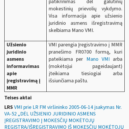
patikrinimas dėl galutinių
mokestinių prievolių vykdymo.
Visa informacija apie užsienio
juridinio asmens išregistravimą
skelbiama Mano VMI.
Užsienio
VMI parengia Įregistravimo į MMR
juridinio
pranešimo FR0700 formą, kuri
asmens
pateikiama per
Mano VMI
arba
informavimas
(mokėtojui pageidaujant)
apie
įteikiama tiesiogiai arba
įregistravimą į
išsiunčiama paštu.
MMR
Teises aktai
LRS
VMI prie LR FM viršininko 2005-06-14 įsakymas Nr.
VA-52 „DĖL UŽSIENIO JURIDINIO ASMENS
ĮREGISTRAVIMO Į MOKESČIŲ MOKĖTOJŲ
REGISTRĄ/IŠREGISTRAVIMO IŠ MOKESČIŲ MOKĖTOJŲ