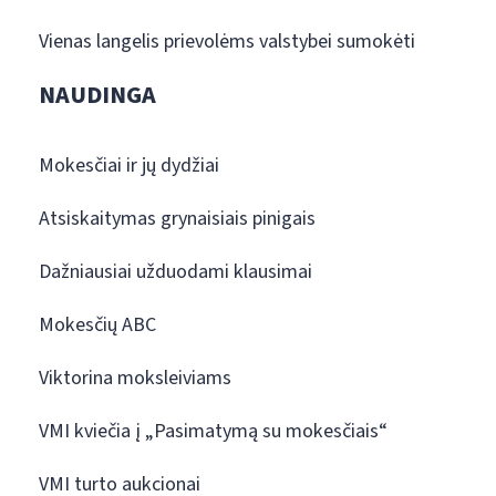
Vienas langelis prievolėms valstybei sumokėti
NAUDINGA
Mokesčiai ir jų dydžiai
Atsiskaitymas grynaisiais pinigais
Dažniausiai užduodami klausimai
Mokesčių ABC
Viktorina moksleiviams
VMI kviečia į „Pasimatymą su mokesčiais“
VMI turto aukcionai