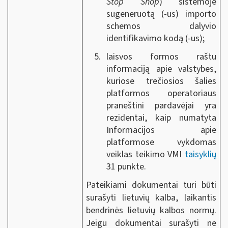
Stop Shop
) sistemoje
sugeneruotą (-us) importo
schemos dalyvio
identifikavimo kodą (-us);
laisvos formos raštu
informaciją apie valstybes,
kuriose trečiosios šalies
platformos operatoriaus
praneštini pardavėjai yra
rezidentai,
kaip numatyta
Informacijos apie
platformose vykdomas
veiklas teikimo VMI
taisyklių
31 punkte.
Pateikiami dokumentai turi būti
surašyti lietuvių kalba, laikantis
bendrinės lietuvių kalbos normų.
Jeigu dokumentai surašyti ne