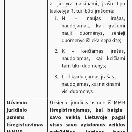
ar jie yra naikinami, įrašo tipo
laukelyje R, turi būti įrašoma:
N – naujas įrašas,
naudojamas, kai įrašomi
nauji duomenys, senieji
duomenys išlieka nepakitę;
K – keičiamas įrašas,
naudojamas, kai keičiami
tam tikri duomenys;
L – likviduojamas įrašas,
naudojamas, kai naikinami
visi duomenys.
Užsienio
Užsienio juridinis asmuo iš MMR
juridinio
išregistruojamas, kai baigia
asmens
savo veiklą Lietuvoje pagal
išregistravimas
visus savo vykdomos veiklos