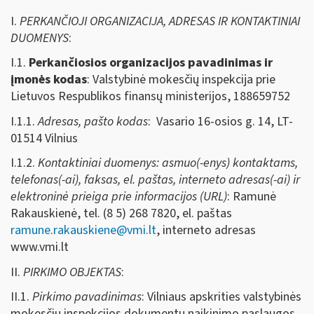
I.
PERKANČIOJI ORGANIZACIJA, ADRESAS IR KONTAKTINIAI
DUOMENYS
:
I.1.
Perkančiosios organizacijos pavadinimas ir
įmonės kodas
: Valstybinė mokesčių inspekcija prie
Lietuvos Respublikos finansų ministerijos, 188659752
I.1.1.
Adresas, pašto kodas
: Vasario 16-osios g. 14, LT-
01514 Vilnius
I.1.2.
Kontaktiniai duomenys: asmuo(-enys) kontaktams,
telefonas(-ai), faksas, el. paštas, interneto adresas(-ai) ir
elektroninė prieiga prie informacijos (URL)
: Ramunė
Rakauskienė, tel. (8 5) 268 7820, el. paštas
ramune.rakauskiene@vmi.lt
, interneto adresas
www.vmi.lt
II.
PIRKIMO OBJEKTAS
:
II.1.
Pirkimo pavadinimas
: Vilniaus apskrities valstybinės
mokesčių inspekcijos dokumentų naikinimo paslaugos