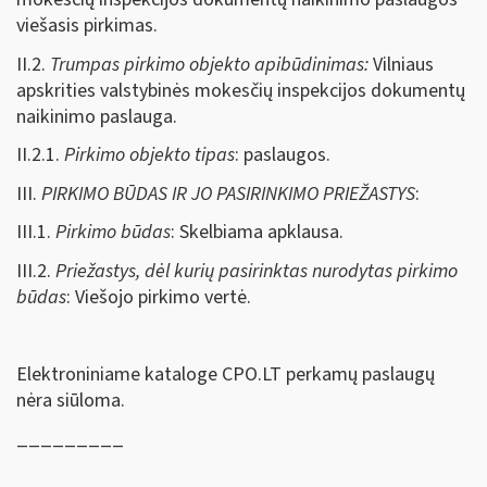
viešasis pirkimas.
II.2.
Trumpas pirkimo objekto apibūdinimas:
Vilniaus
apskrities valstybinės mokesčių inspekcijos dokumentų
naikinimo paslauga.
II.2.1.
Pirkimo objekto tipas
: paslaugos.
III.
PIRKIMO BŪDAS IR JO PASIRINKIMO PRIEŽASTYS
:
III.1.
Pirkimo būdas
: Skelbiama apklausa.
III.2.
Priežastys, dėl kurių pasirinktas nurodytas pirkimo
būdas
: Viešojo pirkimo vertė.
Elektroniniame kataloge CPO.LT perkamų paslaugų
nėra siūloma.
_________