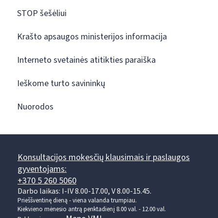
STOP šešėliui
Krašto apsaugos ministerijos informacija
Interneto svetainės atitikties paraiška
Ieškome turto savininkų
Nuorodos
Konsultacijos mokesčių klausimais ir paslaugos
gyventojams:
+370 5 260 5060
Darbo laikas: I-IV 8.00-17.00, V 8.00-15.45.
Prieššventinę dieną - viena valanda trumpiau.
Kiekvieno mėnesio antrą penktadienį 8.00 val. - 12.00 val.