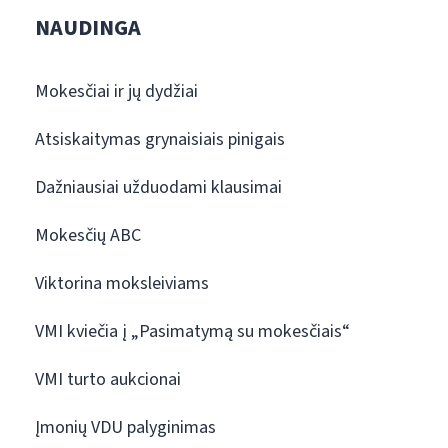
NAUDINGA
Mokesčiai ir jų dydžiai
Atsiskaitymas grynaisiais pinigais
Dažniausiai užduodami klausimai
Mokesčių ABC
Viktorina moksleiviams
VMI kviečia į „Pasimatymą su mokesčiais“
VMI turto aukcionai
Įmonių VDU palyginimas