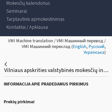
Mokesčių kalendorius
Seminarai
Tarptautinis apmokestinimas
Kontaktai / Apklausa
VMI Machine translation / VMI Машинный перевод /
VMI Машинний переклад (
English
,
Русский
,
Українська
)
Vilniaus apskrities valstybinės mokesčių inspekcijos dokumentų naikinimo paslaugos viešasis pirkimas
INFORMACIJA APIE PRADEDAMUS PIRKIMUS
Prekių pirkimai