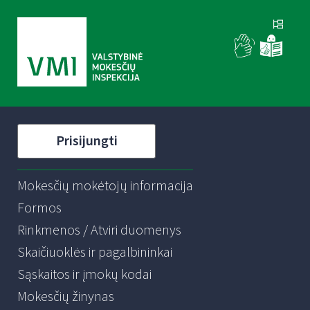
Prisijungti
Mokesčių mokėtojų informacija
Formos
Rinkmenos / Atviri duomenys
Skaičiuoklės ir pagalbininkai
Sąskaitos ir įmokų kodai
Mokesčių žinynas