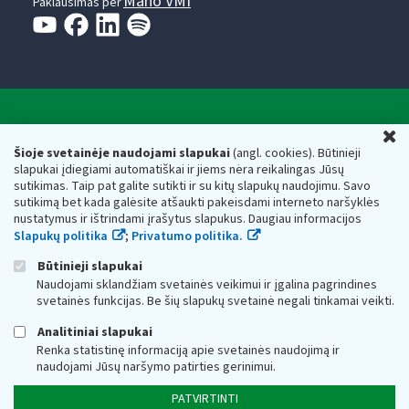
Mano VMI
Paklausimas per
Valstybinė mokesčių inspekcija prie Lietuvos
U
Respublikos finansų ministerijos
Šioje svetainėje naudojami slapukai
(angl. cookies). Būtinieji
slapukai įdiegiami automatiškai ir jiems nėra reikalingas Jūsų
Biudžetinė įstaiga. Juridinio asmens kodas — 188659752,
sutikimas. Taip pat galite sutikti ir su kitų slapukų naudojimu. Savo
adresas: Vasario 16-osios g. 14, 01107 Vilnius, Lietuva, el.paštas:
sutikimą bet kada galėsite atšaukti pakeisdami interneto naršyklės
vmi@vmi.lt
, E. pristatymo dėžutės adresas 188659752
nustatymus ir ištrindami įrašytus slapukus. Daugiau informacijos
Duomenys apie Valstybinę mokesčių inspekciją prie Lietuvos
Slapukų politika
;
Privatumo politika.
Respublikos finansų ministerijos kaupiami ir saugomi Juridinių
asmenų registre
Būtinieji slapukai
Naudojami sklandžiam svetainės veikimui ir įgalina pagrindines
svetainės funkcijas. Be šių slapukų svetainė negali tinkamai veikti.
Analitiniai slapukai
Renka statistinę informaciją apie svetainės naudojimą ir
naudojami Jūsų naršymo patirties gerinimui.
PATVIRTINTI