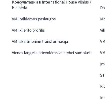
Консультации в International House Vilnius /
Klaipėda
Da
VMI teikiamos paslaugos
Mo
VMI kliento profilis
Vi
VMI skaitmeninė transformacija
VM
Vienas langelis prievolėms valstybei sumokėti
VM
Įm
ST
Kr
In