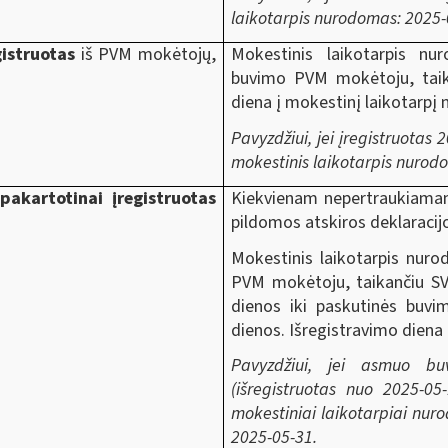
laikotarpis nurodomas: 2025-
gistruotas
iš PVM mokėtojų,
Mokestinis laikotarpis nu
buvimo PVM mokėtoju, taika
diena į mokestinį laikotarpį 
Pavyzdžiui, jei įregistruotas 
mokestinis laikotarpis nurod
pakartotinai įregistruotas
Kiekvienam nepertraukiamam
pildomos atskiros deklaracij
Mokestinis laikotarpis nu
PVM mokėtoju, taikančiu SVS
dienos iki paskutinės buvi
dienos. Išregistravimo diena 
Pavyzdžiui, jei asmuo bu
(išregistruotas nuo 2025-05-
mokestiniai laikotarpiai nur
2025-05-31.