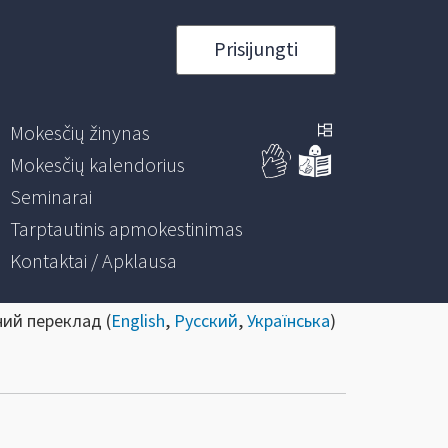
Prisijungti
Mokesčių žinynas
Mokesčių kalendorius
Seminarai
Tarptautinis apmokestinimas
Kontaktai / Apklausa
ний переклад (
English
,
Русский
,
Українська
)