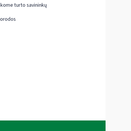
škome turto savininkų
orodos