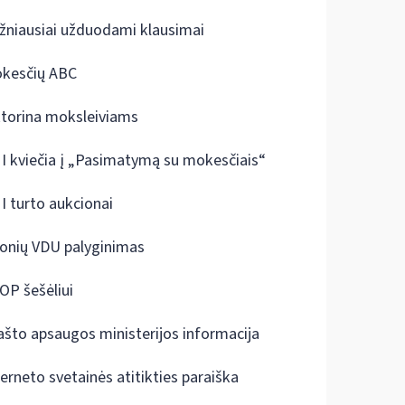
žniausiai užduodami klausimai
kesčių ABC
ktorina moksleiviams
I kviečia į „Pasimatymą su mokesčiais“
I turto aukcionai
onių VDU palyginimas
OP šešėliui
ašto apsaugos ministerijos informacija
terneto svetainės atitikties paraiška