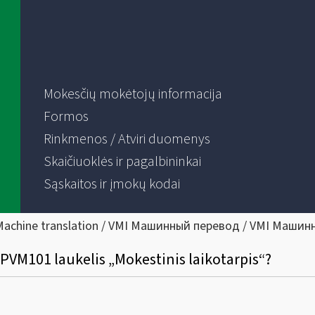
Mokesčių mokėtojų informacija
Formos
Rinkmenos / Atviri duomenys
Skaičiuoklės ir pagalbininkai
Sąskaitos ir įmokų kodai
Machine translation / VMI Машинный перевод / VMI Машин
PVM101 laukelis „Mokestinis laikotarpis“?