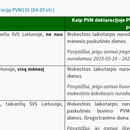
acija PVM101 (84-85 str.)
Kaip PVM deklaracijoje 
p
nčiu SVS Lietuvoje,
ne nuo
Mokestinis laikotarpis nuro
mėnesio paskutinės dienos.
Pavyzdžiui, jeigu asmuo įregi
nurodomas: 2025-05-10 – 202
etuvoje,
visą mėnesį
Mokestinis laikotarpis nu
dienos.
Pavyzdžiui, jeigu asmuo buvo
mokestinis laikotarpis nurod
taikančių SVS Lietuvoje,
Mokestinis laikotarpis n
paskutinės buvimo PVM
dienos. Išregistravimo diena 
Pavyzdžiui, jei asmuo išre