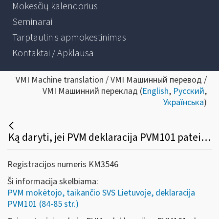
Mokesčių kalendorius
Seminarai
Tarptautinis apmokestinimas
Kontaktai / Apklausa
VMI Machine translation / VMI Машинный перевод /
VMI Машинний переклад (
English
,
Русский
,
Українська
)
Ką daryti, jei PVM deklaracija PVM101 pateikta už laikotarpį, kurį jos teikti nereikėjo?
Registracijos numeris KM3546
Ši informacija skelbiama:
PVM mokėtojo, taikančio SVS Lietuvoje, deklaracija
PVM101 (84-85 str.)