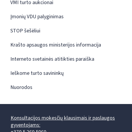
VMI turto aukcionai
Įmonių VDU palyginimas
STOP šešėliui
Krašto apsaugos ministerijos informacija
Interneto svetainės atitikties paraiška
Ieškome turto savininkų
Nuorodos
Konsultacijos mokesčių klausimais ir paslaugos
gyventojams: