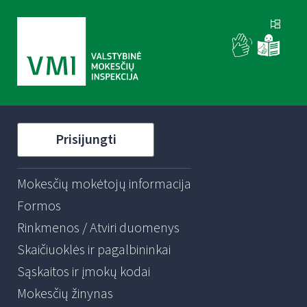
Prisijungti
Mokesčių mokėtojų informacija
Formos
Rinkmenos / Atviri duomenys
Skaičiuoklės ir pagalbininkai
Sąskaitos ir įmokų kodai
Mokesčių žinynas