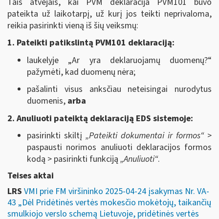
Tais atvejais, kai PVM deklaracija PVM101 buvo
pateikta už laikotarpį, už kurį jos teikti neprivaloma,
reikia pasirinkti vieną iš šių veiksmų:
1. Pateikti patikslintą PVM101 deklaraciją:
laukelyje „Ar yra deklaruojamų duomenų?“
pažymėti, kad duomenų nėra;
pašalinti visus anksčiau neteisingai nurodytus
duomenis,
arba
2. Anuliuoti pateiktą deklaraciją EDS sistemoje:
pasirinkti skiltį
„Pateikti dokumentai ir formos“
>
paspausti norimos anuliuoti deklaracijos formos
kodą > pasirinkti funkciją
„Anuliuoti“
.
Teises aktai
LRS
VMI prie FM viršininko 2025-04-24 įsakymas Nr. VA-
43 „Dėl Pridėtinės vertės mokesčio mokėtojų, taikančių
smulkiojo verslo schemą Lietuvoje, pridėtinės vertės