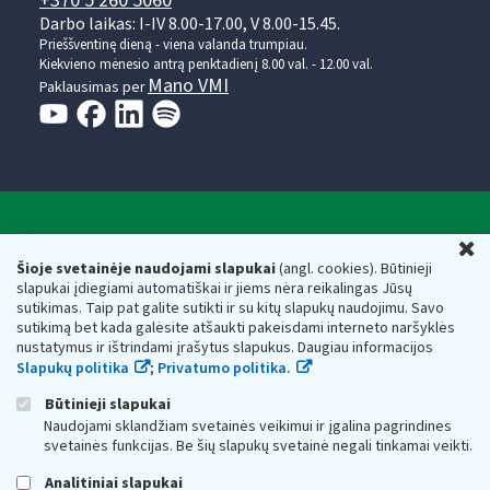
+370 5 260 5060
Darbo laikas: I-IV 8.00-17.00, V 8.00-15.45.
Prieššventinę dieną - viena valanda trumpiau.
Kiekvieno mėnesio antrą penktadienį 8.00 val. - 12.00 val.
Mano VMI
Paklausimas per
Valstybinė mokesčių inspekcija prie Lietuvos
U
Respublikos finansų ministerijos
Šioje svetainėje naudojami slapukai
(angl. cookies). Būtinieji
slapukai įdiegiami automatiškai ir jiems nėra reikalingas Jūsų
Biudžetinė įstaiga. Juridinio asmens kodas — 188659752,
sutikimas. Taip pat galite sutikti ir su kitų slapukų naudojimu. Savo
adresas: Vasario 16-osios g. 14, 01107 Vilnius, Lietuva, el.paštas:
sutikimą bet kada galėsite atšaukti pakeisdami interneto naršyklės
vmi@vmi.lt
, E. pristatymo dėžutės adresas 188659752
nustatymus ir ištrindami įrašytus slapukus. Daugiau informacijos
Duomenys apie Valstybinę mokesčių inspekciją prie Lietuvos
Slapukų politika
;
Privatumo politika.
Respublikos finansų ministerijos kaupiami ir saugomi Juridinių
asmenų registre
Būtinieji slapukai
Naudojami sklandžiam svetainės veikimui ir įgalina pagrindines
svetainės funkcijas. Be šių slapukų svetainė negali tinkamai veikti.
Analitiniai slapukai