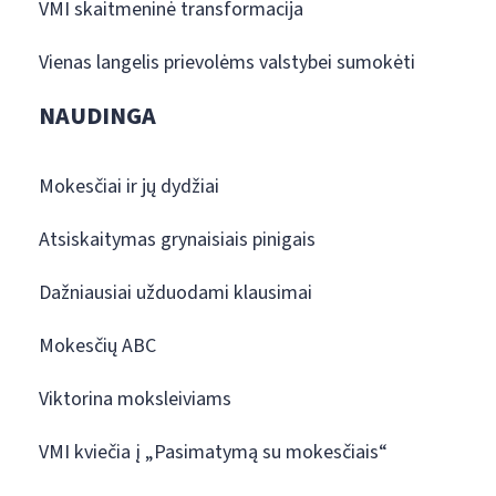
VMI skaitmeninė transformacija
Vienas langelis prievolėms valstybei sumokėti
NAUDINGA
Mokesčiai ir jų dydžiai
Atsiskaitymas grynaisiais pinigais
Dažniausiai užduodami klausimai
Mokesčių ABC
Viktorina moksleiviams
VMI kviečia į „Pasimatymą su mokesčiais“