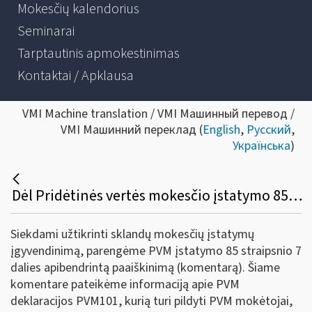
Mokesčių kalendorius
Seminarai
Tarptautinis apmokestinimas
Kontaktai / Apklausa
VMI Machine translation / VMI Машинный перевод /
VMI Машинний переклад (
English
,
Русский
,
Українська
)
Dėl Pridėtinės vertės mokesčio įstatymo 85 straipsnio 7 dalies komentaro parengimo
Siekdami užtikrinti sklandų mokesčių įstatymų
įgyvendinimą, parengėme PVM įstatymo 85 straipsnio 7
dalies apibendrintą paaiškinimą (komentarą). Šiame
komentare pateikėme informaciją apie PVM
deklaracijos PVM101, kurią turi pildyti PVM mokėtojai,