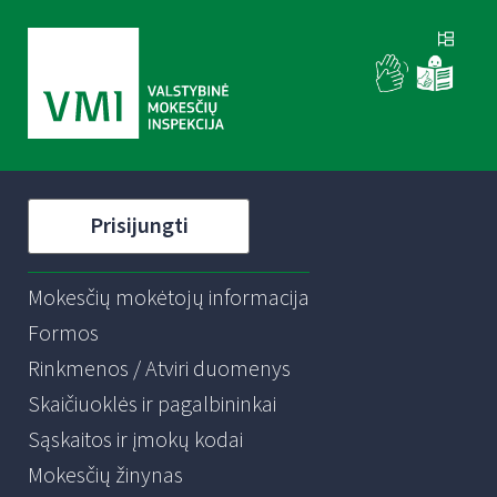
Prisijungti
Mokesčių mokėtojų informacija
Formos
Rinkmenos / Atviri duomenys
Skaičiuoklės ir pagalbininkai
Sąskaitos ir įmokų kodai
Mokesčių žinynas