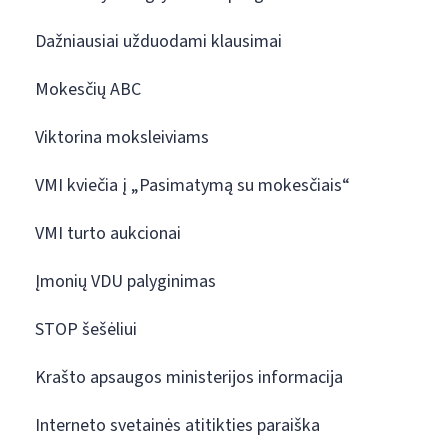
Dažniausiai užduodami klausimai
Mokesčių ABC
Viktorina moksleiviams
VMI kviečia į „Pasimatymą su mokesčiais“
VMI turto aukcionai
Įmonių VDU palyginimas
STOP šešėliui
Krašto apsaugos ministerijos informacija
Interneto svetainės atitikties paraiška