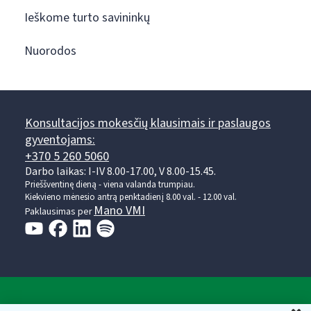
Ieškome turto savininkų
Nuorodos
Konsultacijos mokesčių klausimais ir paslaugos
gyventojams:
+370 5 260 5060
Darbo laikas: I-IV 8.00-17.00, V 8.00-15.45.
Prieššventinę dieną - viena valanda trumpiau.
Kiekvieno mėnesio antrą penktadienį 8.00 val. - 12.00 val.
Mano VMI
Paklausimas per
Valstybinė mokesčių inspekcija prie Lietuvos