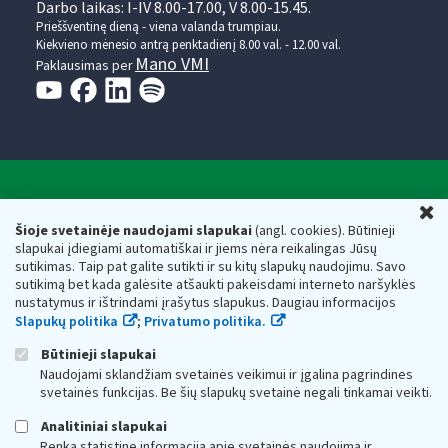
Darbo laikas: I-IV 8.00-17.00, V 8.00-15.45.
Prieššventinę dieną - viena valanda trumpiau.
Kiekvieno mėnesio antrą penktadienį 8.00 val. - 12.00 val.
Mano VMI
Paklausimas per
Valstybinė mokesčių inspekcija prie Lietuvos
U
Respublikos finansų ministerijos
Šioje svetainėje naudojami slapukai
(angl. cookies). Būtinieji
slapukai įdiegiami automatiškai ir jiems nėra reikalingas Jūsų
Biudžetinė įstaiga. Juridinio asmens kodas — 188659752,
sutikimas. Taip pat galite sutikti ir su kitų slapukų naudojimu. Savo
adresas: Vasario 16-osios g. 14, 01107 Vilnius, Lietuva, el.paštas:
sutikimą bet kada galėsite atšaukti pakeisdami interneto naršyklės
vmi@vmi.lt
, E. pristatymo dėžutės adresas 188659752
nustatymus ir ištrindami įrašytus slapukus. Daugiau informacijos
Duomenys apie Valstybinę mokesčių inspekciją prie Lietuvos
Slapukų politika
;
Privatumo politika.
Respublikos finansų ministerijos kaupiami ir saugomi Juridinių
asmenų registre
Būtinieji slapukai
Naudojami sklandžiam svetainės veikimui ir įgalina pagrindines
svetainės funkcijas. Be šių slapukų svetainė negali tinkamai veikti.
Analitiniai slapukai
Renka statistinę informaciją apie svetainės naudojimą ir