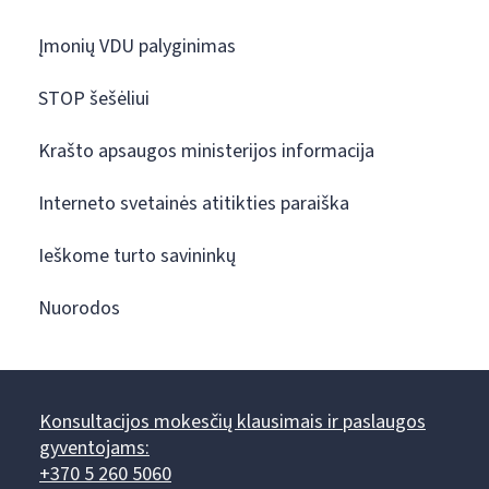
Įmonių VDU palyginimas
STOP šešėliui
Krašto apsaugos ministerijos informacija
Interneto svetainės atitikties paraiška
Ieškome turto savininkų
Nuorodos
Konsultacijos mokesčių klausimais ir paslaugos
gyventojams:
+370 5 260 5060