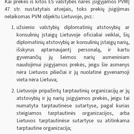
Kai prekės iš kitos ES valstybės narės įsigyjamos PVMĮ
47 str. nustatytais atvejais, toks prekių įsigijimas
nelaikomas PVM objektu Lietuvoje, pvz.:
užsienio valstybių diplomatinių atstovybių ar
konsulinių įstaigų Lietuvoje oficialiai veiklai, šių
diplomatinių atstovybių ar konsulinių įstaigų narių,
išskyrus aptarnaujantį personalą, ir kartu
gyvenančių jų šeimos narių asmeniniam
naudojimui įsigyjamos prekės, jeigu šie asmenys
nėra Lietuvos piliečiai ir jų nuolatinė gyvenamoji
vieta nėra Lietuva;
Lietuvoje pripažintų tarptautinių organizacijų ar jų
atstovybių ir jų narių įsigyjamos prekės, jeigu tai
numatyta tarptautinėse sutartyse, pagal kurias
steigiamos tarptautinės organizacijos, arba
Lietuvos tarptautinėse sutartyse su atitinkama
tarptautine organizacija;