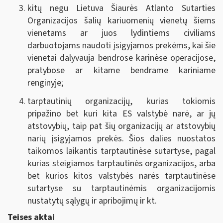
kitų negu Lietuva Šiaurės Atlanto Sutarties
Organizacijos šalių kariuomenių vienetų šiems
vienetams ar juos lydintiems civiliams
darbuotojams naudoti įsigyjamos prekėms, kai šie
vienetai dalyvauja bendrose karinėse operacijose,
pratybose ar kitame bendrame kariniame
renginyje;
tarptautinių organizacijų, kurias tokiomis
pripažino bet kuri kita ES valstybė narė, ar jų
atstovybių, taip pat šių organizacijų ar atstovybių
narių įsigyjamos prekės. Šios dalies nuostatos
taikomos laikantis tarptautinėse sutartyse, pagal
kurias steigiamos tarptautinės organizacijos, arba
bet kurios kitos valstybės narės tarptautinėse
sutartyse su tarptautinėmis organizacijomis
nustatytų sąlygų ir apribojimų ir kt.
Teises aktai