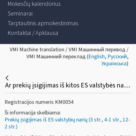
Mokesčių kalendorius
Seminarai
Tarptautinis apmokestinimas
Kontaktai / Apklausa
VMI Machine translation / VMI Машинный перевод /
VMI Машинний переклад (
English
,
Русский
,
Українська
)
Ar prekių įsigijimas iš kitos ES valstybės narės, kai jos įsigyjamos diplomatinėms atstovybėms, taip pat šių atstovybių ir įstaigų personalui ir jo šeimos nariams – PVM objektas Lietuvoje?
Registracijos numeris KM0054
Ši informacija skelbiama:
Prekių įsigijimas iš ES valstybių narių (3 str., 4-1 str., 12-
2 str.)