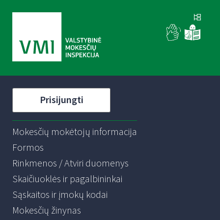
Prisijungti
Mokesčių mokėtojų informacija
Formos
Rinkmenos / Atviri duomenys
Skaičiuoklės ir pagalbininkai
Sąskaitos ir įmokų kodai
Mokesčių žinynas