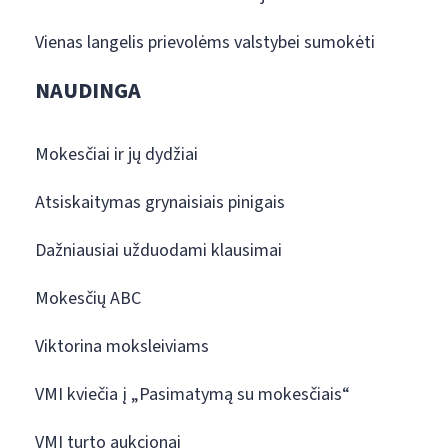
Vienas langelis prievolėms valstybei sumokėti
NAUDINGA
Mokesčiai ir jų dydžiai
Atsiskaitymas grynaisiais pinigais
Dažniausiai užduodami klausimai
Mokesčių ABC
Viktorina moksleiviams
VMI kviečia į „Pasimatymą su mokesčiais“
VMI turto aukcionai