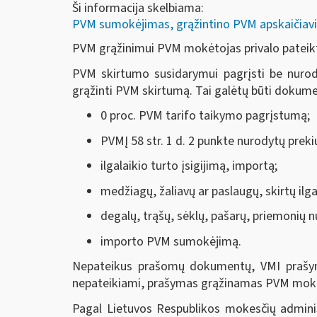
Ši informacija skelbiama:
PVM sumokėjimas, grąžintino PVM apskaičiavi
PVM grąžinimui PVM mokėtojas privalo pateikt
PVM skirtumo susidarymui pagrįsti be nurody
grąžinti PVM skirtumą. Tai galėtų būti dokumen
0 proc. PVM tarifo taikymo pagrįstumą;
PVMĮ 58 str. 1 d. 2 punkte nurodytų preki
ilgalaikio turto įsigijimą, importą;
medžiagų, žaliavų ar paslaugų, skirtų ilga
degalų, trąšų, sėklų, pašarų, priemonių nu
importo PVM sumokėjimą.
Nepateikus prašomų dokumentų, VMI prašym
nepateikiami, prašymas grąžinamas PVM mokė
Pagal Lietuvos Respublikos mokesčių adminis