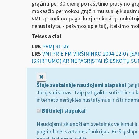
grąžinti per 30 dienų po rašytinio prašymo g
mokesčio permokos grąžinimu susiję klausimai
VMI sprendimo pagal kurį mokesčių mokėtojui
nenustatyta, - pažymos apie tai), įteikimo mo
Teises aktai
LRS
PVMĮ 91 str.
LRS
VMI PRIE FM VIRŠININKO 2004-12-07 Į
(SKIRTUMO) AR NEPAGRĮSTAI IŠIEŠKOTŲ SU
Uždaryti
Šioje svetainėje naudojami slapukai
(angl
Jūsų sutikimas. Taip pat galite sutikti ir s
interneto naršyklės nustatymus ir ištrindam
Būtinieji slapukai
Naudojami sklandžiam svetainės veikimui ir 
pagrindines svetainės funkcijas. Be šių slap