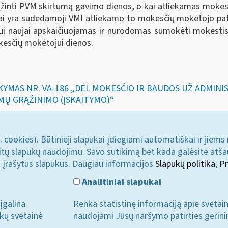
rąžinti PVM skirtumą gavimo dienos, o kai atliekamas moke
 yra sudedamoji VMI atliekamo to mokesčių mokėtojo patik
 naujai apskaičiuojamas ir nurodomas sumokėti mokestis ir
kesčių mokėtojui dienos.
SAKYMAS NR. VA-186 „DĖL MOKESČIO IR BAUDOS UŽ ADMI
MŲ GRĄŽINIMO (ĮSKAITYMO)“
. cookies). Būtinieji slapukai įdiegiami automatiškai ir jiems
u kitų slapukų naudojimu. Savo sutikimą bet kada galėsite atš
i įrašytus slapukus. Daugiau informacijos
Slapukų politika
;
Pr
Analitiniai slapukai
įgalina
Renka statistinę informaciją apie svetai
ukų svetainė
naudojami Jūsų naršymo patirties gerini