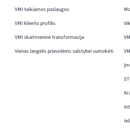
VMI teikiamos paslaugos
Mo
VMI kliento profilis
Vi
VMI skaitmeninė transformacija
VM
Vienas langelis prievolėms valstybei sumokėti
VM
Įm
ST
Kr
In
Ie