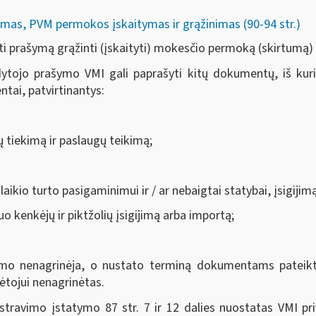
mas, PVM permokos įskaitymas ir grąžinimas (90-94 str.)
i prašymą grąžinti (įskaityti) mokesčio permoką (skirtumą)
tojo prašymo VMI gali paprašyti kitų dokumentų, iš kurių 
tai, patvirtinantys:
ų tiekimą ir paslaugų teikimą;
laikio turto pasigaminimui ir / ar nebaigtai statybai, įsigiji
o kenkėjų ir piktžolių įsigijimą arba importą;
o nenagrinėja, o nustato terminą dokumentams pateikti.
tojui nenagrinėtas.
travimo įstatymo 87 str. 7 ir 12 dalies nuostatas VMI pr