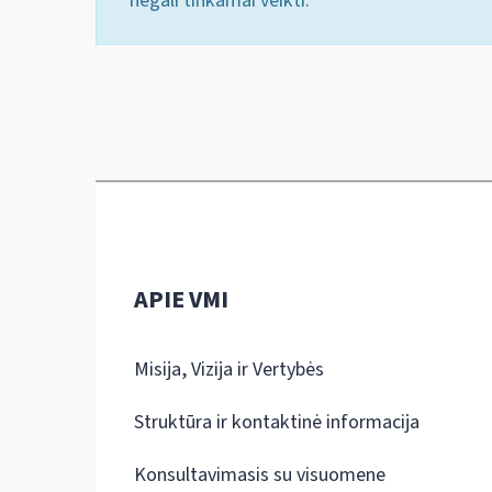
negali tinkamai veikti.
APIE VMI
Misija, Vizija ir Vertybės
Struktūra ir kontaktinė informacija
Konsultavimasis su visuomene