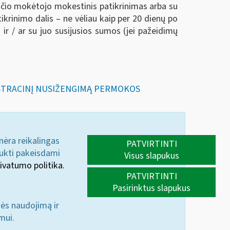
sčio mokėtojo mokestinis patikrinimas arba su
rinimo dalis – ne vėliau kaip per 20 dienų po
 / ar su juo susijusios sumos (jei pažeidimų
NISTRACINĮ NUSIŽENGIMĄ PERMOKOS
 nėra reikalingas
PATVIRTINTI
aukti pakeisdami
Visus slapukus
ivatumo politika.
PATVIRTINTI
Pasirinktus slapukus
nės naudojimą ir
mui.