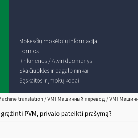
Mokesčių mokėtojų informacija
Formos
Rinkmenos / Atviri duomenys
Skaičiuoklės ir pagalbininkai
Sąskaitos ir įmokų kodai
Machine translation / VMI Машинный перевод / VMI Машин
rąžinti PVM, privalo pateikti prašymą?