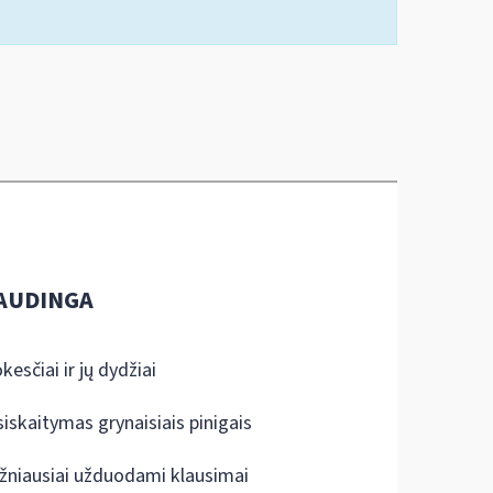
AUDINGA
kesčiai ir jų dydžiai
siskaitymas grynaisiais pinigais
žniausiai užduodami klausimai