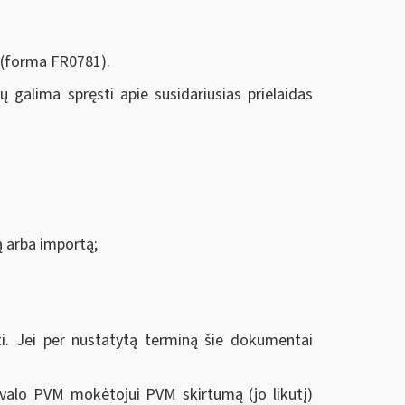
 (forma FR0781).
galima spręsti apie susidariusias prielaidas
mą arba importą;
 Jei per nustatytą terminą šie dokumentai
ivalo PVM mokėtojui PVM skirtumą (jo likutį)