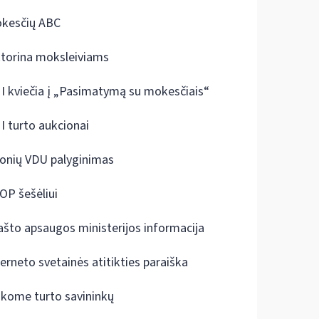
kesčių ABC
ktorina moksleiviams
I kviečia į „Pasimatymą su mokesčiais“
I turto aukcionai
onių VDU palyginimas
OP šešėliui
ašto apsaugos ministerijos informacija
terneto svetainės atitikties paraiška
škome turto savininkų