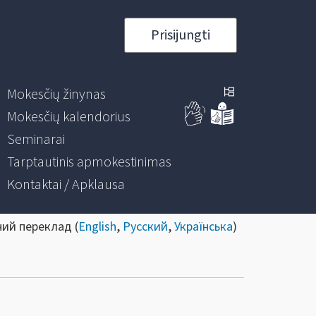
Prisijungti
Mokesčių žinynas
Mokesčių kalendorius
Seminarai
Tarptautinis apmokestinimas
Kontaktai / Apklausa
ний переклад (
English
,
Русский
,
Українська
)