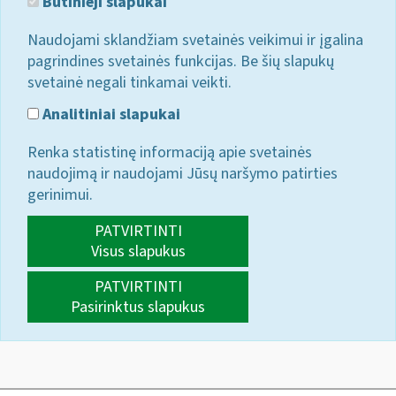
Būtinieji slapukai
Naudojami sklandžiam svetainės veikimui ir įgalina
pagrindines svetainės funkcijas. Be šių slapukų
svetainė negali tinkamai veikti.
Analitiniai slapukai
Renka statistinę informaciją apie svetainės
naudojimą ir naudojami Jūsų naršymo patirties
gerinimui.
PATVIRTINTI
Visus slapukus
PATVIRTINTI
Pasirinktus slapukus