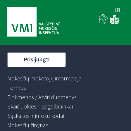
Prisijungti
Mokesčių mokėtojų informacija
Formos
Rinkmenos / Atviri duomenys
Skaičiuoklės ir pagalbininkai
Sąskaitos ir įmokų kodai
Mokesčių žinynas