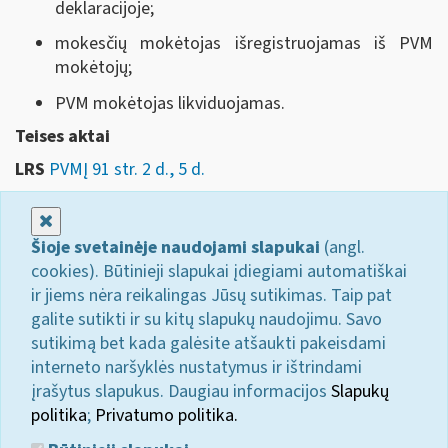
deklaracijoje;
mokesčių mokėtojas išregistruojamas iš PVM
mokėtojų;
PVM mokėtojas likviduojamas.
Teises aktai
LRS
PVMĮ 91 str. 2 d., 5 d.
Uždaryti
Šioje svetainėje naudojami slapukai
(angl.
cookies). Būtinieji slapukai įdiegiami automatiškai
ir jiems nėra reikalingas Jūsų sutikimas. Taip pat
galite sutikti ir su kitų slapukų naudojimu. Savo
sutikimą bet kada galėsite atšaukti pakeisdami
interneto naršyklės nustatymus ir ištrindami
įrašytus slapukus. Daugiau informacijos
Slapukų
politika
;
Privatumo politika.