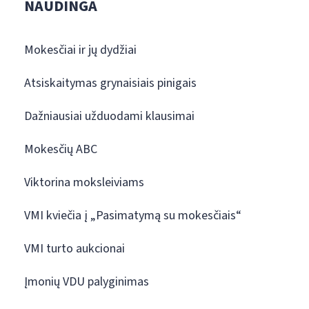
NAUDINGA
Mokesčiai ir jų dydžiai
Atsiskaitymas grynaisiais pinigais
Dažniausiai užduodami klausimai
Mokesčių ABC
Viktorina moksleiviams
VMI kviečia į „Pasimatymą su mokesčiais“
VMI turto aukcionai
Įmonių VDU palyginimas