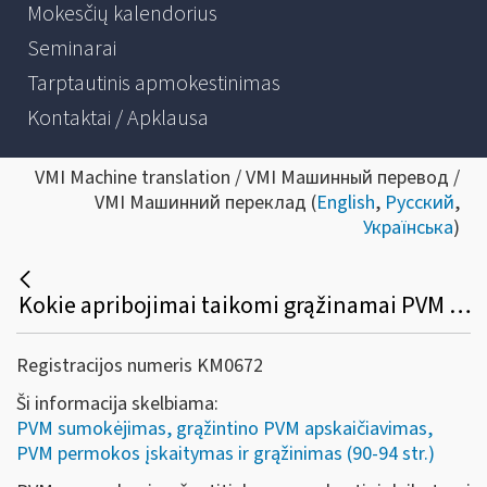
Mokesčių kalendorius
Seminarai
Tarptautinis apmokestinimas
Kontaktai / Apklausa
VMI Machine translation / VMI Машинный перевод /
VMI Машинний переклад (
English
,
Русский
,
Українська
)
Kokie apribojimai taikomi grąžinamai PVM sumai, susidariusiai už atitinkamą mokestinį laikotarpį?
Registracijos numeris KM0672
Ši informacija skelbiama:
PVM sumokėjimas, grąžintino PVM apskaičiavimas,
PVM permokos įskaitymas ir grąžinimas (90-94 str.)