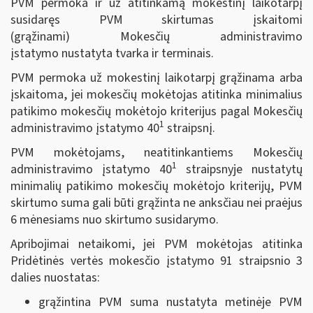
PVM permoka ir už atitinkamą mokestinį laikotarpį
susidaręs PVM skirtumas įskaitomi
(grąžinami) Mokesčių administravimo
įstatymo nustatyta tvarka ir terminais.
PVM permoka už mokestinį laikotarpį grąžinama arba
įskaitoma, jei mokesčių mokėtojas atitinka minimalius
patikimo mokesčių mokėtojo kriterijus pagal Mokesčių
1
administravimo įstatymo 40
straipsnį.
PVM mokėtojams, neatitinkantiems Mokesčių
1
administravimo įstatymo 40
straipsnyje nustatytų
minimalių patikimo mokesčių mokėtojo kriterijų, PVM
skirtumo suma gali būti grąžinta ne anksčiau nei praėjus
6 mėnesiams nuo skirtumo susidarymo.
Apribojimai netaikomi, jei PVM mokėtojas atitinka
Pridėtinės vertės mokesčio įstatymo 91 straipsnio 3
dalies nuostatas:
grąžintina PVM suma nustatyta metinėje PVM