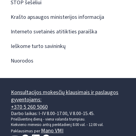
STOP šešėliui
Krašto apsaugos ministerijos informacija
Interneto svetainės atitikties paraiška
Ieškome turto savininkų
Nuorodos
Konsultacijos mokesčių klausimais ir paslaugos
gyventojams:
+370 5 260 5060
Darbo laikas: I-IV 8.00-17.00, V 8.00-15.45.
Prieššventinę dieną - viena valanda trumpiau.
Kiekvieno mėnesio antrą penktadienį 8.00 val. - 12.00 val.
Mano VMI
Paklausimas per