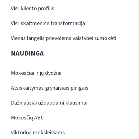
VMI kliento profilis
VMI skaitmeninė transformacija
Vienas langelis prievolėms valstybei sumokėti
NAUDINGA
Mokesčiai ir jų dydžiai
Atsiskaitymas grynaisiais pinigais
Dažniausiai užduodami klausimai
Mokesčių ABC
Viktorina moksleiviams