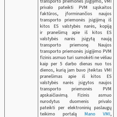
transporto priemonės įsigijimo, VMI
privalo pateikti PVM sąskaitos
faktūros, įforminančios naujos
transporto priemonės įsigijimą iš
kitos ES valstybės narės, kopiją
ir pranešimą apie iš kitos ES
valstybės narės įsigytą naują
transporto priemonę. Naujos
transporto priemonės įsigijimo PVM
fizinis asmuo turi sumokėti ne vėliau
kaip per 5 darbo dienas nuo tos
dienos, kurią jam buvo įteiktas VMI
pranešimas apie iš kitos ES
valstybės narės įsigytos naujos
transporto priemonės PVM
apskaičiavimą. Fizinis asmuo
nurodytus duomenis privalo
pateikti per elektroninių paslaugų
teikimo portalą
Mano VMI
,