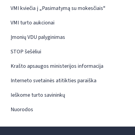
VMI kviečia į „Pasimatymą su mokesčiais“
VMI turto aukcionai
Įmonių VDU palyginimas
STOP šešėliui
Krašto apsaugos ministerijos informacija
Interneto svetainės atitikties paraiška
Ieškome turto savininkų
Nuorodos