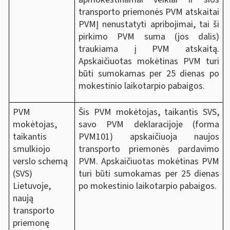
transporto priemonės PVM atskaitai
PVMĮ nenustatyti apribojimai, tai ši
pirkimo PVM suma (jos dalis)
traukiama į PVM atskaitą.
Apskaičiuotas mokėtinas PVM turi
būti sumokamas per 25 dienas po
mokestinio laikotarpio pabaigos.
PVM
Šis PVM mokėtojas, taikantis SVS,
mokėtojas,
savo PVM deklaracijoje (forma
taikantis
PVM101) apskaičiuoja naujos
smulkiojo
transporto priemonės pardavimo
verslo schemą
PVM. Apskaičiuotas mokėtinas PVM
(SVS)
turi būti sumokamas per 25 dienas
Lietuvoje,
po mokestinio laikotarpio pabaigos.
naują
transporto
priemonę