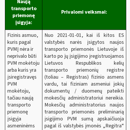
Naują
transporto
Privalomi veiksmai:
priemonę
įsigyja:
Nuo 2021-01-01, kai iš kitos ES
Fizinis asmuo,
valstybės narės įsigytos naujos
kuris pagal
transporto priemonės Lietuvoje iš
PVMĮ nėra ir
karto po jų įsigijimo įregistruojamos
neprivalo būti
Lietuvos Respublikos kelių
PVM mokėtoju
transporto priemonių registre
arba kuris yra
(toliau – Registras) fizinio asmens
įsiregistravęs
vardu, tai fiziniam asmeniui jokių
PVM
dokumentų / duomenų pateikti
mokėtoju,
mokesčių administratoriui nereikia.
tačiau naują
Mokesčių administratorius naujos
transporto
transporto priemonės preliminarią
priemonę
įsigijimo PVM sumą apskaičiuoja
įsigyja
pagal iš valstybės įmonės „Regitra“
asmeninėms