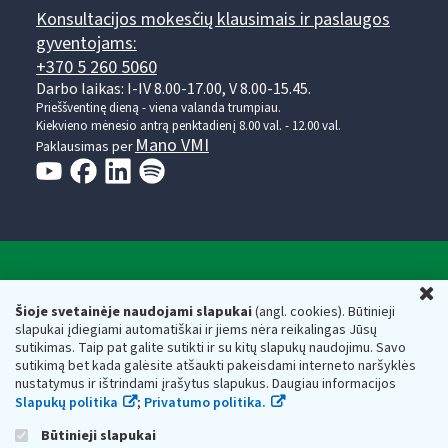
Konsultacijos mokesčių klausimais ir paslaugos
gyventojams:
+370 5 260 5060
Darbo laikas: I-IV 8.00-17.00, V 8.00-15.45.
Prieššventinę dieną - viena valanda trumpiau.
Kiekvieno mėnesio antrą penktadienį 8.00 val. - 12.00 val.
Mano VMI
Paklausimas per
Valstybinė mokesčių inspekcija prie Lietuvos
U
Respublikos finansų ministerijos
Šioje svetainėje naudojami slapukai
(angl. cookies). Būtinieji
slapukai įdiegiami automatiškai ir jiems nėra reikalingas Jūsų
Biudžetinė įstaiga. Juridinio asmens kodas — 188659752,
sutikimas. Taip pat galite sutikti ir su kitų slapukų naudojimu. Savo
adresas: Vasario 16-osios g. 14, 01107 Vilnius, Lietuva, el.paštas:
sutikimą bet kada galėsite atšaukti pakeisdami interneto naršyklės
vmi@vmi.lt
, E. pristatymo dėžutės adresas 188659752
nustatymus ir ištrindami įrašytus slapukus. Daugiau informacijos
Duomenys apie Valstybinę mokesčių inspekciją prie Lietuvos
Slapukų politika
;
Privatumo politika.
Respublikos finansų ministerijos kaupiami ir saugomi Juridinių
asmenų registre
Būtinieji slapukai