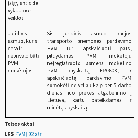
įsigyjantis dėl
vykdomos
veiklos
Juridinis
Šis juridinis asmuo naujos
asmuo, kuris
transporto priemonės pardavimo
nėra ir
PVM turi apskaičiuoti pats,
neprivalo būti
pildydamas PVM mokėtoju
PVM
neįregistruoto asmens mokėtino
mokėtojas
PVM apyskaitą FR0608, ir
apskaičiuotą pardavimo PVM
sumokėti ne vėliau kaip per 5 darbo
dienas nuo prekės atgabenimo į
Lietuvą, kartu pateikdamas ir
minėtą apyskaitą.
Teises aktai
LRS
PVMĮ 92 str.