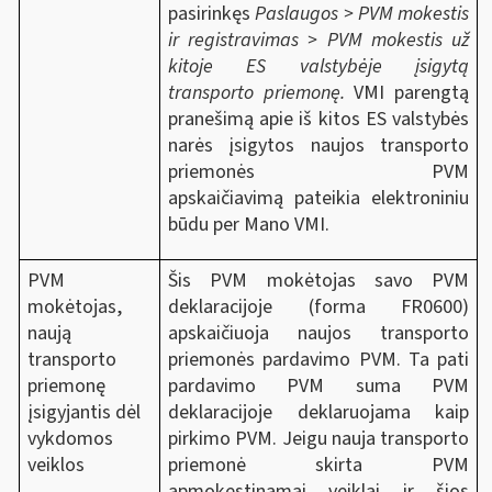
pasirinkęs
Paslaugos > PVM mokestis
ir registravimas > PVM mokestis už
kitoje ES valstybėje įsigytą
transporto priemonę.
VMI parengtą
pranešimą apie iš kitos ES valstybės
narės įsigytos naujos transporto
priemonės PVM
apskaičiavimą pateikia elektroniniu
būdu per Mano VMI.
PVM
Šis PVM mokėtojas savo PVM
mokėtojas,
deklaracijoje (forma FR0600)
naują
apskaičiuoja naujos transporto
transporto
priemonės pardavimo PVM. Ta pati
priemonę
pardavimo PVM suma PVM
įsigyjantis dėl
deklaracijoje deklaruojama kaip
vykdomos
pirkimo PVM. Jeigu nauja transporto
veiklos
priemonė skirta PVM
apmokestinamai veiklai ir šios