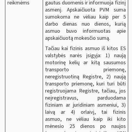
gautus duomenis ir informuoja fizinį
reikmėms
asmenį. Apskaičiuota PVM suma
sumokoma ne vėliau kaip per 5
darbo dienas nuo dienos, kurią
asmuo buvo informuotas apie
apskaičiuotą mokesčio sumą.
Tačiau kai fizinis asmuo iš kitos ES
valstybės narės įsigyja: 1) naują
motorinę kelių ar kitą sausumos
transporto priemonę,
neregistruotiną Registre, 2) naują
transporto priemonę, kuri turi būti
registruojama Registre, tačiau, jos
neįregistravus, parduodama
fiziniam ar juridiniam asmeniui, 3)
laivą ar 4) orlaivį, tai fizinis
asmuo, ne vėliau kaip iki kito
mėnesio 25 dienos po naujos