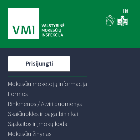
Prisijungti
Mokesčių mokėtojų informacija
Formos
Rinkmenos / Atviri duomenys
Skaičiuoklės ir pagalbininkai
Sąskaitos ir įmokų kodai
Mokesčių žinynas