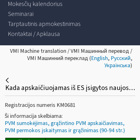
Mokesčių kalendorius
Seminarai
Tarptautinis apmokestinimas
Kontaktai / Apklausa
VMI Machine translation / VMI Машинный перевод /
VMI Машинний переклад (
English
,
Русский
,
Українська
)
Kada apskaičiuojamas iš ES įsigytos naujos transporto priemonės pardavimo PVM ir iki kada sumokamas į Lietuvos biudžetą?
Registracijos numeris KM0681
Ši informacija skelbiama:
PVM sumokėjimas, grąžintino PVM apskaičiavimas,
PVM permokos įskaitymas ir grąžinimas (90-94 str.)